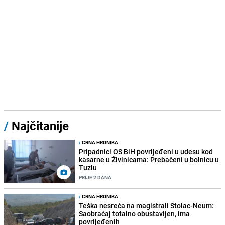
/
Najčitanije
/
CRNA HRONIKA
Pripadnici OS BiH povrijeđeni u udesu kod
kasarne u Živinicama: Prebačeni u bolnicu u
Tuzlu
PRIJE 2 DANA
/
CRNA HRONIKA
Teška nesreća na magistrali Stolac-Neum:
Saobraćaj totalno obustavljen, ima
povrijeđenih