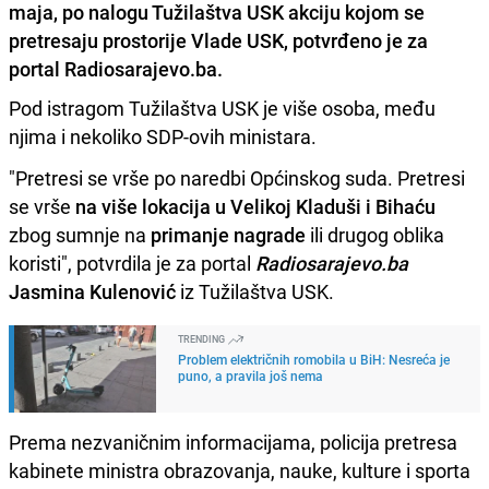
maja, po nalogu Tužilaštva USK akciju kojom se
pretresaju prostorije Vlade USK, potvrđeno je za
portal Radiosarajevo.ba.
Pod istragom Tužilaštva USK je više osoba, među
njima i nekoliko SDP-ovih ministara.
"Pretresi se vrše po naredbi Općinskog suda. Pretresi
se vrše
na više lokacija u Velikoj Kladuši i Bihaću
zbog sumnje na
primanje nagrade
ili drugog oblika
koristi", potvrdila je za portal
Radiosarajevo.ba
Jasmina Kulenović
iz Tužilaštva USK.
TRENDING
Problem električnih romobila u BiH: Nesreća je
puno, a pravila još nema
Prema nezvaničnim informacijama, policija pretresa
kabinete ministra obrazovanja, nauke, kulture i sporta