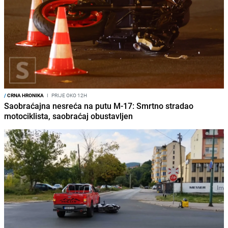
/
CRNA HRONIKA
I
PRIJE OKO 12H
Saobraćajna nesreća na putu M-17: Smrtno stradao
motociklista, saobraćaj obustavljen