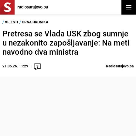
Otvor
/
VIJESTI
/
CRNA HRONIKA
Pretresa se Vlada USK zbog sumnje
u nezakonito zapošljavanje: Na meti
navodno dva ministra
21.05.26. 11:29
Radiosarajevo.ba
3