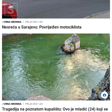
/
CRNA HRONIKA
I
PRIJE OKO 14H
Nesreća u Sarajevu: Povrijeđen motociklista
/
CRNA HRONIKA
I
PRIJE OKO 14H
Tragedija na poznatom kupalištu: Ovo je mladić (24) koji se