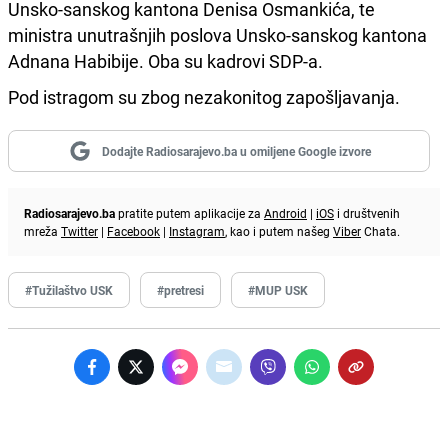
Unsko-sanskog kantona Denisa Osmankića, te
ministra unutrašnjih poslova Unsko-sanskog kantona
Adnana Habibije. Oba su kadrovi SDP-a.
Pod istragom su zbog nezakonitog zapošljavanja.
Dodajte Radiosarajevo.ba u omiljene Google izvore
Radiosarajevo.ba
pratite putem aplikacije za
Android
|
iOS
i društvenih
mreža
Twitter
|
Facebook
|
Instagram
, kao i putem našeg
Viber
Chata.
#Tužilaštvo USK
#pretresi
#MUP USK