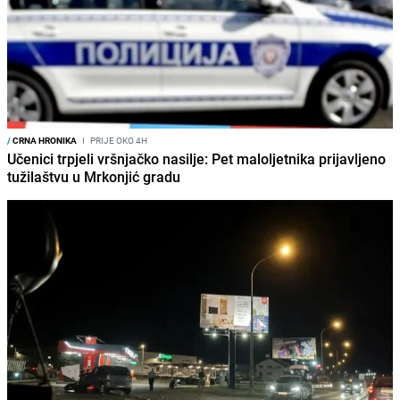
/
CRNA HRONIKA
I
PRIJE OKO 4H
Učenici trpjeli vršnjačko nasilje: Pet maloljetnika prijavljeno
tužilaštvu u Mrkonjić gradu