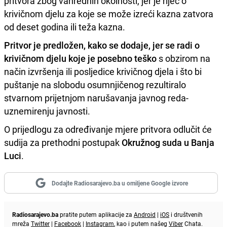
pritvora zbog vanrednih okolnosti, jer je riječ o
krivičnom djelu za koje se može izreći kazna zatvora
od deset godina ili teža kazna.
Pritvor je predložen, kako se dodaje, jer se radi o
krivičnom djelu koje je posebno teško
s obzirom na
način izvršenja ili posljedice krivičnog djela i što bi
puštanje na slobodu osumnjičenog rezultiralo
stvarnom prijetnjom narušavanja javnog reda-
uznemirenju javnosti.
O prijedlogu za određivanje mjere pritvora odlučit će
sudija za prethodni postupak
Okružnog suda u Banja
Luci
.
Dodajte Radiosarajevo.ba u omiljene Google izvore
Radiosarajevo.ba
pratite putem aplikacije za
Android
|
iOS
i društvenih
mreža
Twitter
|
Facebook
|
Instagram
, kao i putem našeg
Viber
Chata.