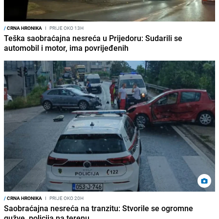
/
CRNA HRONIKA
I
PRIJE OKO 13H
Teška saobraćajna nesreća u Prijedoru: Sudarili se
automobil i motor, ima povrijeđenih
/
CRNA HRONIKA
I
PRIJE OKO 20H
Saobraćajna nesreća na tranzitu: Stvorile se ogromne
gužve, policija na terenu