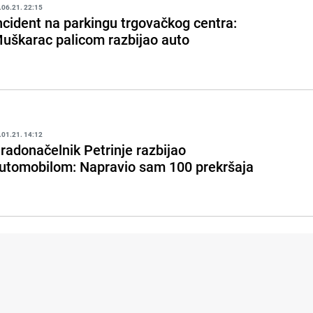
.06.21. 22:15
ncident na parkingu trgovačkog centra:
uškarac palicom razbijao auto
.01.21. 14:12
radonačelnik Petrinje razbijao
utomobilom: Napravio sam 100 prekršaja