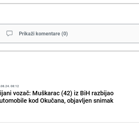
Prikaži komentare
(
0
)
.08.24. 08:12
ijani vozač: Muškarac (42) iz BiH razbijao
utomobile kod Okučana, objavljen snimak