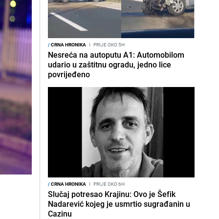
/
CRNA HRONIKA
I
PRIJE OKO 5H
Nesreća na autoputu A1: Automobilom
udario u zaštitnu ogradu, jedno lice
povrijeđeno
/
CRNA HRONIKA
I
PRIJE OKO 6H
Slučaj potresao Krajinu: Ovo je Šefik
Nadarević kojeg je usmrtio sugrađanin u
Cazinu