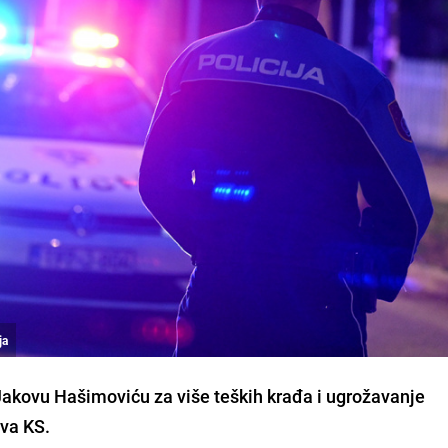
ja
akovu Hašimoviću za više teških krađa i ugrožavanje
tva KS.