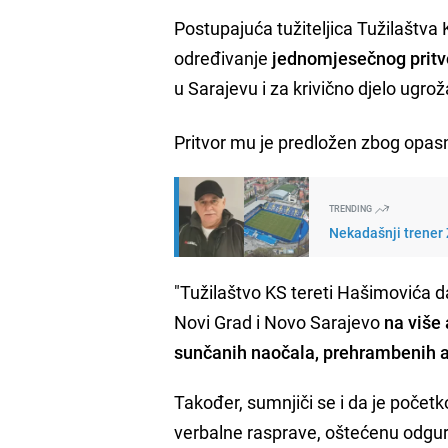
Postupajuća tužiteljica Tužilaštva
određivanje
jednomjesečnog pritv
u Sarajevu i za krivično djelo ugro
Pritvor mu je predložen zbog opasn
TRENDING
Nekadašnji trener Ž
"Tužilaštvo KS tereti Hašimovića d
Novi Grad i Novo Sarajevo
na više 
sunčanih naočala, prehrambenih ar
Također, sumnjiči se i da je poče
verbalne rasprave, oštećenu odgurnuo