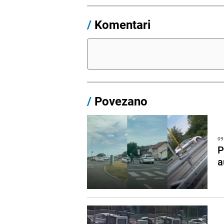
/
Komentari
/
Povezano
09
P
a