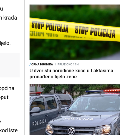
vu
h krađa
jelo.
/
CRNA HRONIKA
I
PRIJE OKO 11H
U dvorištu porodične kuće u Laktašima
pronađeno tijelo žene
 općina
oput
e
kod iste