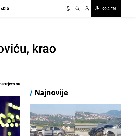
RADIO
90,2 FM
oviću, krao
osarajevo.ba
/
Najnovije