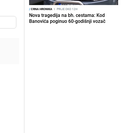
/
CRNA HRONIKA
I
PRIJE OKO 12H
Nova tragedija na bh. cestama: Kod
Banovića poginuo 60-godišnji vozač