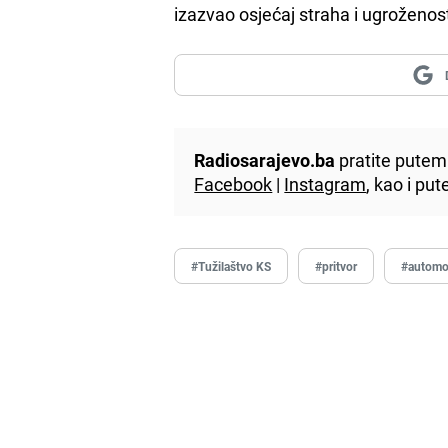
izazvao osjećaj straha i ugroženost
Radiosarajevo.ba
pratite putem 
Facebook
|
Instagram
, kao i p
#Tužilaštvo KS
#pritvor
#automob