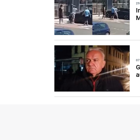
29
I
M
07
G
a