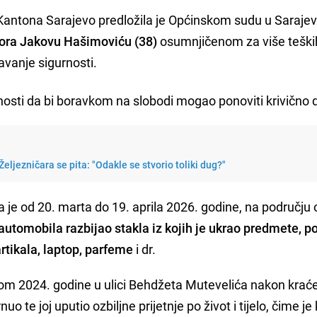
 Kantona Sarajevo predložila je Općinskom sudu u Saraje
ora Jakovu Hašimoviću (38)
osumnjičenom za više teški
žavanje sigurnosti.
osti da bi boravkom na slobodi mogao ponoviti krivično d
eljezničara se pita: "Odakle se stvorio toliki dug?"
a je od 20. marta do 19. aprila 2026. godine, na području
automobila razbijao stakla iz kojih je ukrao predmete, p
tikala, laptop, parfeme
i dr.
tkom 2024. godine u ulici Behdžeta Mutevelića nakon krać
 te joj uputio ozbiljne prijetnje po život i tijelo, čime je 