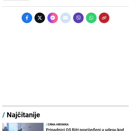
/
Najčitanije
/
CRNA HRONIKA
Pripadnici OS BiH povrijeđeni u udesu kod