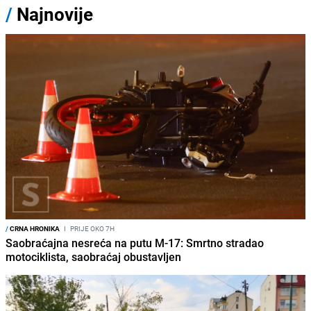
/
Najnovije
/
CRNA HRONIKA
I
PRIJE OKO 7H
Saobraćajna nesreća na putu M-17: Smrtno stradao
motociklista, saobraćaj obustavljen