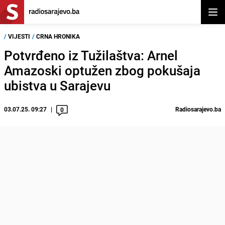
Otvor
/
VIJESTI
/
CRNA HRONIKA
Potvrđeno iz Tužilaštva: Arnel
Amazoski optužen zbog pokušaja
ubistva u Sarajevu
03.07.25. 09:27
Radiosarajevo.ba
0