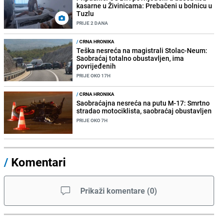
kasarne u Živinicama: Prebačeni u bolnicu u
Tuzlu
PRIJE 2 DANA
/
CRNA HRONIKA
Teška nesreća na magistrali Stolac-Neum:
Saobraćaj totalno obustavljen, ima
povrijeđenih
PRIJE OKO 17H
/
CRNA HRONIKA
Saobraćajna nesreća na putu M-17: Smrtno
stradao motociklista, saobraćaj obustavljen
PRIJE OKO 7H
/
Komentari
Prikaži komentare
(
0
)