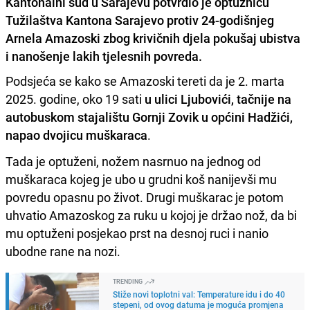
Kantonalni sud u Sarajevu potvrdio je optužnicu
Tužilaštva Kantona Sarajevo protiv 24-godišnjeg
Arnela Amazoski zbog krivičnih djela pokušaj ubistva
i nanošenje lakih tjelesnih povreda.
Podsjeća se kako se Amazoski tereti da je 2. marta
2025. godine, oko 19 sati
u ulici Ljubovići, tačnije na
autobuskom stajalištu Gornji Zovik u općini Hadžići,
napao dvojicu muškaraca
.
Tada je optuženi, nožem nasrnuo na jednog od
muškaraca kojeg je ubo u grudni koš nanijevši mu
povredu opasnu po život. Drugi muškarac je potom
uhvatio Amazoskog za ruku u kojoj je držao nož, da bi
mu optuženi posjekao prst na desnoj ruci i nanio
ubodne rane na nozi.
TRENDING
Stiže novi toplotni val: Temperature idu i do 40
stepeni, od ovog datuma je moguća promjena