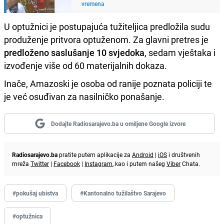
vremena
U optužnici je postupajuća tužiteljica predložila sudu
produženje pritvora optuženom. Za glavni pretres je
predloženo saslušanje 10 svjedoka
, sedam vještaka i
izvođenje više od 60 materijalnih dokaza.
Inače, Amazoski je osoba od ranije poznata policiji te
je već osuđivan za nasilničko ponašanje.
Dodajte Radiosarajevo.ba u omiljene Google izvore
Radiosarajevo.ba
pratite putem aplikacije za
Android
|
iOS
i društvenih
mreža
Twitter
|
Facebook
|
Instagram
, kao i putem našeg
Viber
Chata.
#pokušaj ubistva
#Kantonalno tužilaštvo Sarajevo
#optužnica