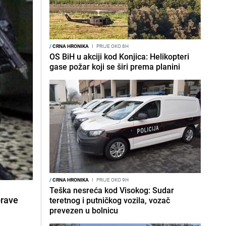
/
CRNA HRONIKA
I
PRIJE OKO 8H
OS BiH u akciji kod Konjica: Helikopteri
gase požar koji se širi prema planini
/
CRNA HRONIKA
I
PRIJE OKO 9H
Teška nesreća kod Visokog: Sudar
prave
teretnog i putničkog vozila, vozač
prevezen u bolnicu