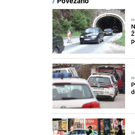
/
Povezano
23
N
Ž
p
23
P
d
23