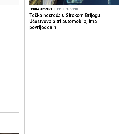
/
CRNA HRONIKA
I
PRIJE OKO 13H
Teška nesreća u Širokom Brijegu:
Učestvovala tri automobila, ima
povrijeđenih