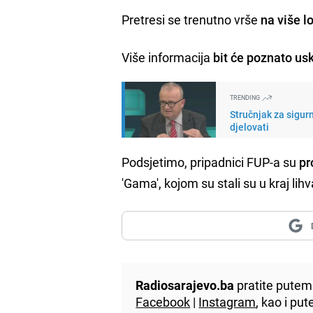
Pretresi se trenutno vrše
na više l
Više informacija
bit će poznato us
TRENDING
Stručnjak za sigur
djelovati
Podsjetimo, pripadnici FUP-a su
pr
'Gama', kojom su stali su u kraj lih
Radiosarajevo.ba
pratite putem 
Facebook
|
Instagram
, kao i p