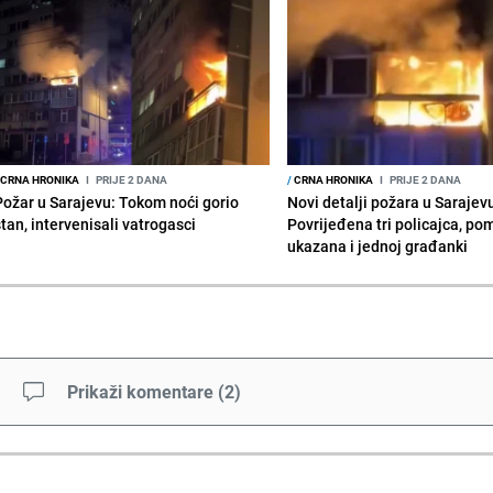
CRNA HRONIKA
I
PRIJE 2 DANA
/
CRNA HRONIKA
I
PRIJE 2 DANA
Požar u Sarajevu: Tokom noći gorio
Novi detalji požara u Sarajev
stan, intervenisali vatrogasci
Povrijeđena tri policajca, po
ukazana i jednoj građanki
Prikaži komentare
(
2
)