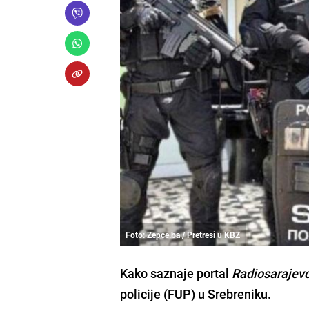
Foto: Zepce.ba / Pretresi u KBZ
Kako saznaje portal
Radiosarajev
policije (FUP) u Srebreniku.