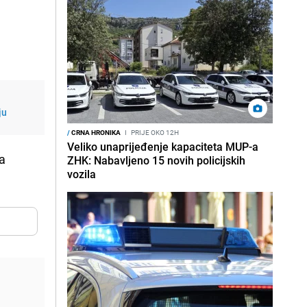
ju
/
CRNA HRONIKA
I
PRIJE OKO 12H
Veliko unaprijeđenje kapaciteta MUP-a
a
ZHK: Nabavljeno 15 novih policijskih
vozila