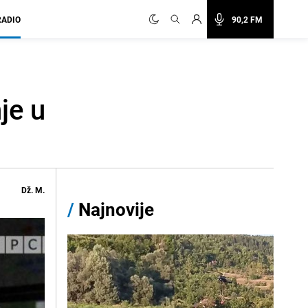
RADIO
90,2 FM
je u
Dž. M.
/
Najnovije