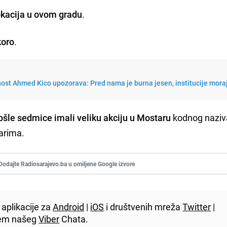
okacija u ovom gradu
.
koro
.
nost Ahmed Kico upozorava: Pred nama je burna jesen, institucije mora
ošle sedmice imali veliku akciju u Mostaru
kodnog naziv
varima.
Dodajte Radiosarajevo.ba u omiljene Google izvore
aplikacije za
Android
|
iOS
i društvenih mreža
Twitter
|
utem našeg
Viber
Chata.