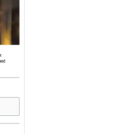
u:
moć