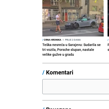
/
CRNA HRONIKA
I
PRIJE 2 DANA
/
Teška nesreća u Sarajevu: Sudarila se
tri vozila, Porsche slupan, nastale
velike gužve u gradu
/
Komentari