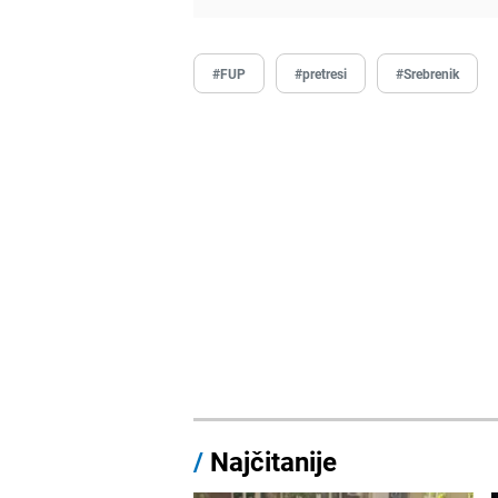
#FUP
#pretresi
#Srebrenik
/
Najčitanije