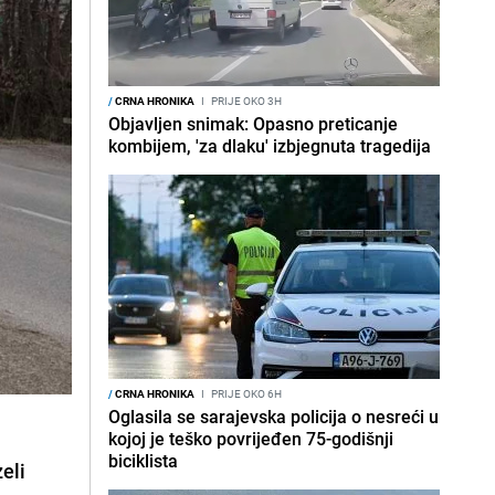
/
CRNA HRONIKA
I
PRIJE OKO 3H
Objavljen snimak: Opasno preticanje
kombijem, 'za dlaku' izbjegnuta tragedija
/
CRNA HRONIKA
I
PRIJE OKO 6H
Oglasila se sarajevska policija o nesreći u
kojoj je teško povrijeđen 75-godišnji
biciklista
eli