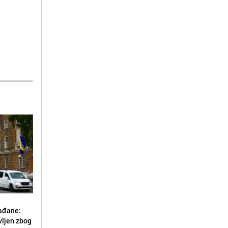
ađane:
vljen zbog