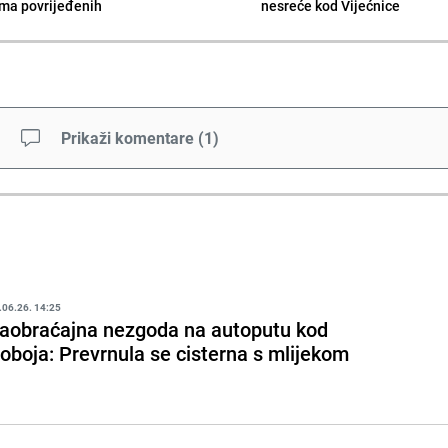
ima povrijeđenih
nesreće kod Vijećnice
Prikaži komentare
(
1
)
.06.26. 14:25
aobraćajna nezgoda na autoputu kod
oboja: Prevrnula se cisterna s mlijekom