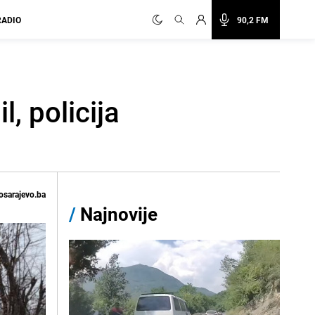
RADIO
90,2 FM
, policija
osarajevo.ba
/
Najnovije