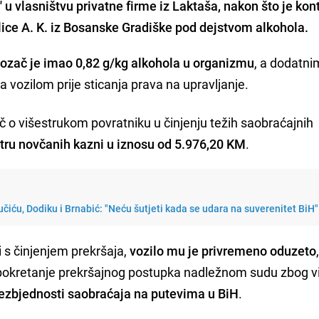
 u vlasništvu privatne firme iz Laktaša, nakon što je ko
lice A. K. iz Bosanske Gradiške pod dejstvom alkohola.
ozač je imao 0,82 g/kg alkohola u organizmu
, a dodatni
a vozilom prije sticanja prava na upravljanje.
iječ o višestrukom povratniku u činjenju težih saobraćajnih
tru novčanih kazni u iznosu od 5.976,20 KM
.
čiću, Dodiku i Brnabić: "Neću šutjeti kada se udara na suverenitet BiH"
 s činjenjem prekršaja,
vozilo mu je privremeno oduzeto
 pokretanje prekršajnog postupka nadležnom sudu zbog v
zbjednosti saobraćaja na putevima u BiH
.