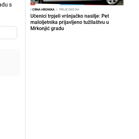
adu s
/
CRNA HRONIKA
I
PRIJE OKO 9H
Učenici trpjeli vršnjačko nasilje: Pet
maloljetnika prijavljeno tužilaštvu u
Mrkonjić gradu