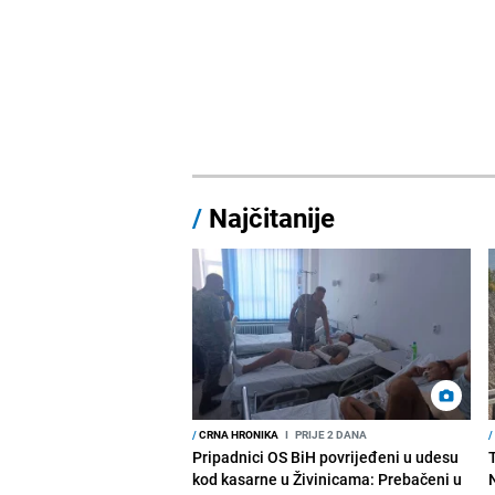
/
Najčitanije
/
CRNA HRONIKA
I
PRIJE 2 DANA
/
Pripadnici OS BiH povrijeđeni u udesu
kod kasarne u Živinicama: Prebačeni u