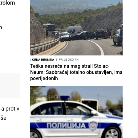
ntrolom
m
/
CRNA HRONIKA
I
PRIJE OKO 7H
Teška nesreća na magistrali Stolac-
Neum: Saobraćaj totalno obustavljen, ima
povrijeđenih
, a protiv
iše