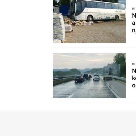
01
N
a
n
01
N
k
o