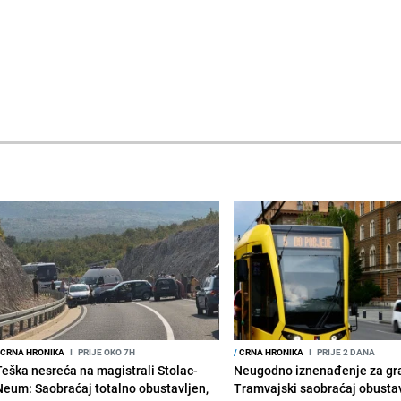
CRNA HRONIKA
I
PRIJE OKO 7H
/
CRNA HRONIKA
I
PRIJE 2 DANA
Teška nesreća na magistrali Stolac-
Neugodno iznenađenje za gr
Neum: Saobraćaj totalno obustavljen,
Tramvajski saobraćaj obusta