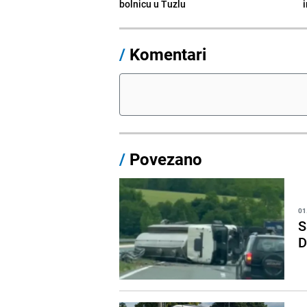
bolnicu u Tuzlu
/
Komentari
/
Povezano
01
S
D