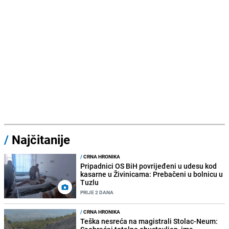
/
Najčitanije
/
CRNA HRONIKA
Pripadnici OS BiH povrijeđeni u udesu kod
kasarne u Živinicama: Prebačeni u bolnicu u
Tuzlu
PRIJE 2 DANA
/
CRNA HRONIKA
Teška nesreća na magistrali Stolac-Neum: