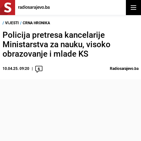
Otvor
/
VIJESTI
/
CRNA HRONIKA
Policija pretresa kancelarije
Ministarstva za nauku, visoko
obrazovanje i mlade KS
10.04.25. 09:20
Radiosarajevo.ba
6