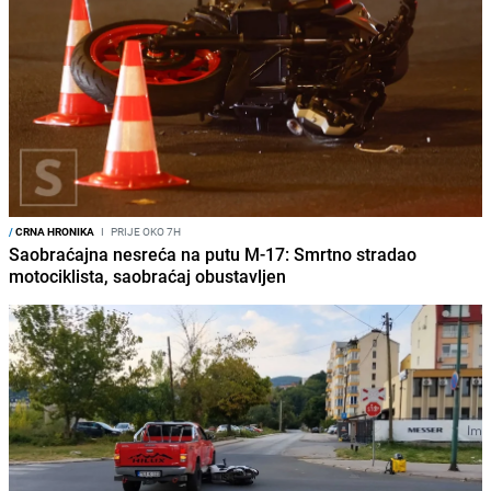
/
CRNA HRONIKA
I
PRIJE OKO 7H
Saobraćajna nesreća na putu M-17: Smrtno stradao
motociklista, saobraćaj obustavljen