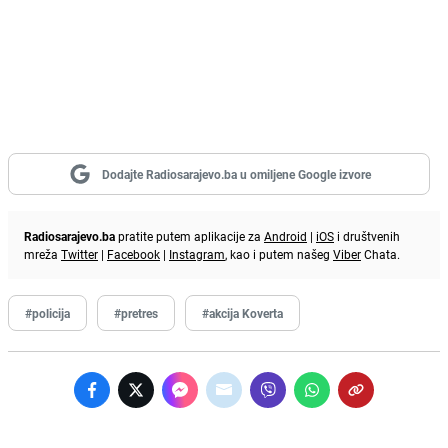
Dodajte Radiosarajevo.ba u omiljene Google izvore
Radiosarajevo.ba
pratite putem aplikacije za
Android
|
iOS
i društvenih
mreža
Twitter
|
Facebook
|
Instagram
, kao i putem našeg
Viber
Chata.
#policija
#pretres
#akcija Koverta