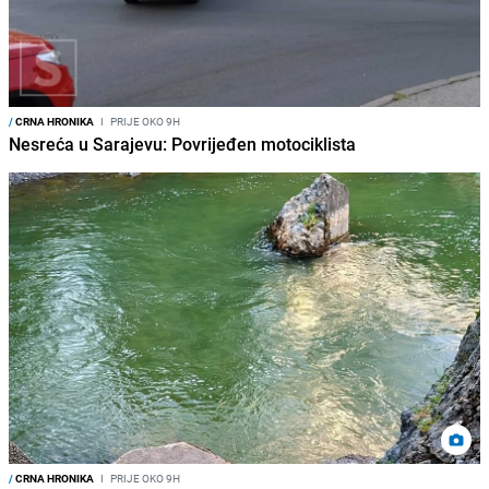
/
CRNA HRONIKA
I
PRIJE OKO 9H
Nesreća u Sarajevu: Povrijeđen motociklista
/
CRNA HRONIKA
I
PRIJE OKO 9H