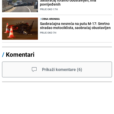
Saobraćaj totalno obustavljen, ima
povrijeđenih
PRIJE OKO 17H
/
CRNA HRONIKA
Saobraćajna nesreća na putu M-17: Smrtno
stradao motociklista, saobraćaj obustavljen
PRIJE OKO 7H
/
Komentari
Prikaži komentare
(
6
)