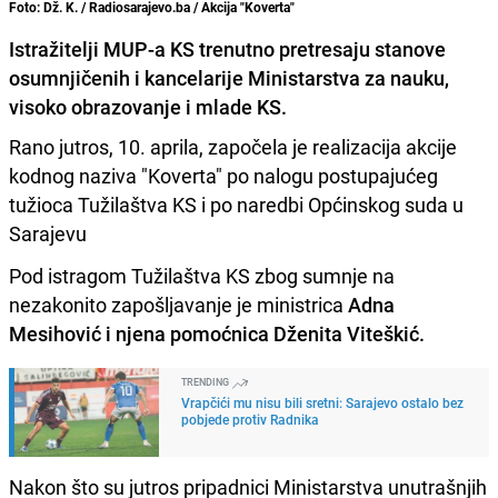
Foto: Dž. K. / Radiosarajevo.ba / Akcija "Koverta"
Istražitelji MUP-a KS trenutno pretresaju stanove
osumnjičenih i kancelarije Ministarstva za nauku,
visoko obrazovanje i mlade KS.
Rano jutros, 10. aprila, započela je realizacija akcije
kodnog naziva "Koverta" po nalogu postupajućeg
tužioca Tužilaštva KS i po naredbi Općinskog suda u
Sarajevu
Pod istragom Tužilaštva KS zbog sumnje na
nezakonito zapošljavanje je ministrica
Adna
Mesihović i njena pomoćnica Dženita Viteškić.
TRENDING
Vrapčići mu nisu bili sretni: Sarajevo ostalo bez
pobjede protiv Radnika
Nakon što su jutros pripadnici Ministarstva unutrašnjih