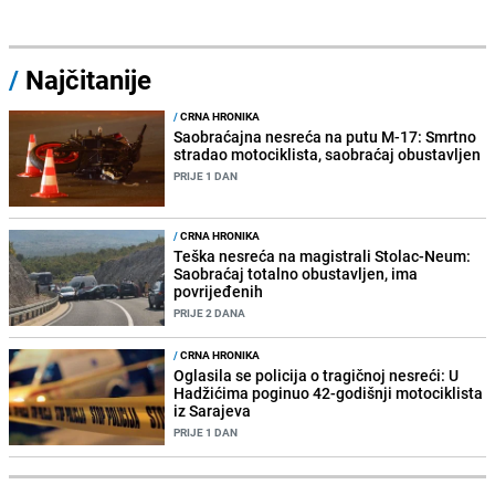
/
Najčitanije
/
CRNA HRONIKA
Saobraćajna nesreća na putu M-17: Smrtno
stradao motociklista, saobraćaj obustavljen
PRIJE 1 DAN
/
CRNA HRONIKA
Teška nesreća na magistrali Stolac-Neum:
Saobraćaj totalno obustavljen, ima
povrijeđenih
PRIJE 2 DANA
/
CRNA HRONIKA
Oglasila se policija o tragičnoj nesreći: U
Hadžićima poginuo 42-godišnji motociklista
iz Sarajeva
PRIJE 1 DAN