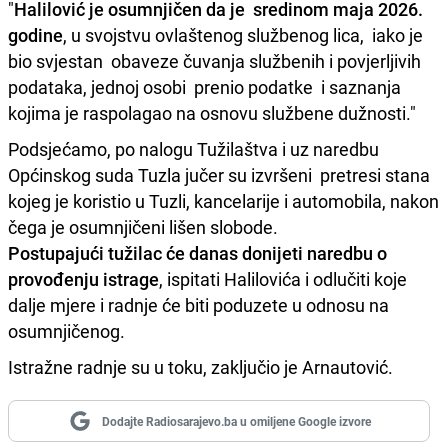
"
Halilović je osumnjičen da je sredinom maja 2026.
godine
, u svojstvu ovlaštenog službenog lica, iako je
bio svjestan obaveze čuvanja službenih i povjerljivih
podataka, jednoj osobi prenio podatke i saznanja
kojima je raspolagao na osnovu službene dužnosti."
Podsjećamo, po nalogu Tužilaštva i uz naredbu
Općinskog suda Tuzla jučer su izvršeni pretresi stana
kojeg je koristio u Tuzli, kancelarije i automobila, nakon
čega je osumnjičeni lišen slobode.
Postupajući tužilac će danas donijeti naredbu o
provođenju istrage
, ispitati Halilovića i odlučiti koje
dalje mjere i radnje će biti poduzete u odnosu na
osumnjičenog.
Istražne radnje su u toku, zaključio je Arnautović.
Dodajte Radiosarajevo.ba u omiljene Google izvore