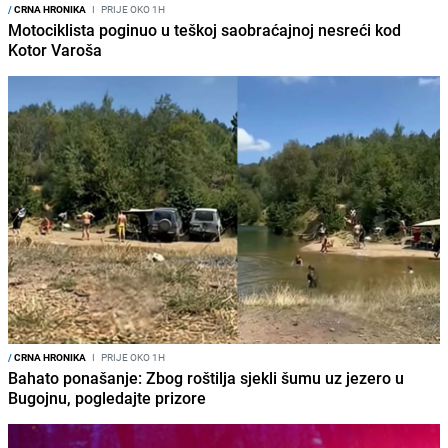
/
CRNA HRONIKA
I
PRIJE OKO 1H
Motociklista poginuo u teškoj saobraćajnoj nesreći kod
Kotor Varoša
/
CRNA HRONIKA
I
PRIJE OKO 1H
Bahato ponašanje: Zbog roštilja sjekli šumu uz jezero u
Bugojnu, pogledajte prizore