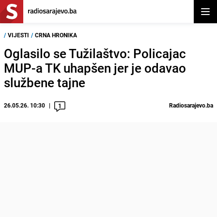
Otvor
/
VIJESTI
/
CRNA HRONIKA
Oglasilo se Tužilaštvo: Policajac
MUP-a TK uhapšen jer je odavao
službene tajne
26.05.26. 10:30
Radiosarajevo.ba
1