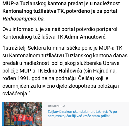
MUP-a Tuzlanskog kantona predat je u nadležnost
Kantonalnog tužilaštva TK, potvrđeno je za portal
Radiosarajevo.ba
.
Ovu informaciju je za naš portal potvrdio portparol
Kantonalnog tužilaštva TK
Admir Arnautović
.
"Istražitelji Sektora kriminalističke policije MUP-a TK
su Kantonalnom tužilaštvu Tuzlanskog kantona danas
predali u nadležnost policijskog službenika Uprave
policije MUP-a TK
Edina Halilovića
(sin Hajrudina,
rođen 1991. godine na području Čelića) koji je
osumnjičen za krivično djelo zloupotreba položaja i
ovlašćenja."
TRENDING
Zeljković nakon skandala na utakmici: "A po
sarajevskoj čaršiji već kreće stara priča"