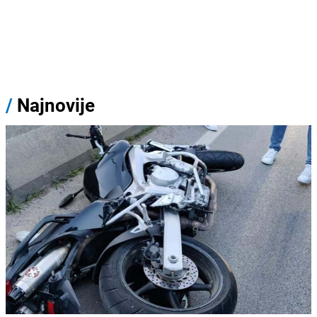
/
Najnovije