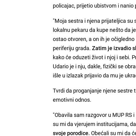
policajac, prijetio ubistvom i nanio
"Moja sestra i njena prijateljica su 
lokalnu pekaru da kupe nešto da je
ostao otvoren, a on ih je očigledno 
periferiju grada.
Zatim je izvadio s
kako će oduzeti život i njoj i sebi. P
Udario je i nju, dakle, fizički se obr
išle u izlazak prijavio da mu je ukr
Tvrdi da proganjanje njene sestre t
emotivni odnos.
"Obavila sam razgovor u MUP RS i u
su mi da vjerujem institucijama, da ć
svoje porodice.
Obećali su mi da će 