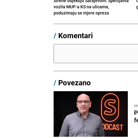
Sirene odjekuju Sarajevom: Specijalna
vozila MUP-a KS na ulicama,
poduzimaju se mjere opreza
/
Komentari
/
Povezano
25
P
f