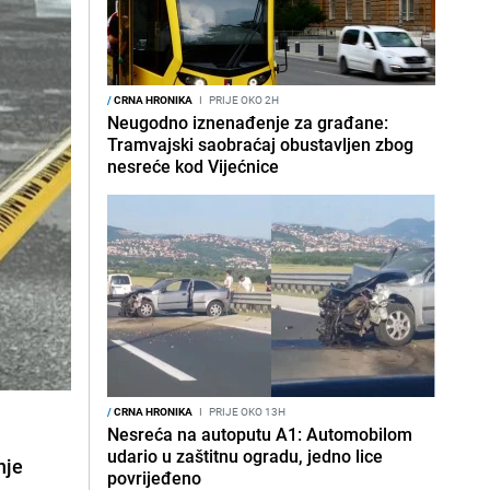
/
CRNA HRONIKA
I
PRIJE OKO 2H
Neugodno iznenađenje za građane:
Tramvajski saobraćaj obustavljen zbog
nesreće kod Vijećnice
/
CRNA HRONIKA
I
PRIJE OKO 13H
Nesreća na autoputu A1: Automobilom
udario u zaštitnu ogradu, jedno lice
nje
povrijeđeno