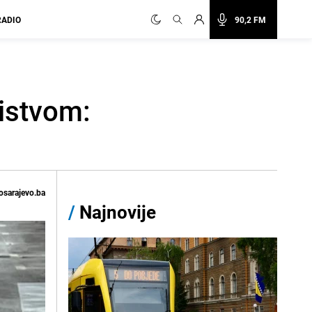
RADIO
90,2 FM
bistvom:
osarajevo.ba
/
Najnovije