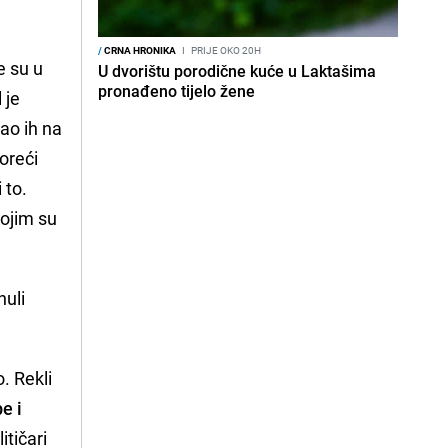
/
CRNA HRONIKA
I
PRIJE OKO 20H
le su u
U dvorištu porodične kuće u Laktašima
pronađeno tijelo žene
 je
zao ih na
voreći
 to.
 kojim su
nuli
. Rekli
e i
itičari