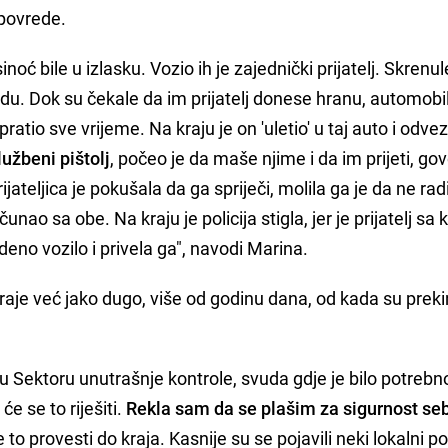
 povrede.
sinoć bile u izlasku. Vozio ih je zajednički prijatelj. Skrenu
du. Dok su čekale da im prijatelj donese hranu, automobil
pratio sve vrijeme. Na kraju je on 'uletio' u taj auto i odve
lužbeni pištolj
, počeo je da maše njime i da im prijeti, go
rijateljica je pokušala da ga spriječi, molila ga je da ne radi
ačunao sa obe. Na kraju je policija stigla, jer je prijatelj sa
adeno vozilo i privela ga", navodi Marina.
raje već jako dugo, više od godinu dana, od kada su preki
 Sektoru unutrašnje kontrole, svuda gdje je bilo potrebno
e se to riješiti.
Rekla sam da se plašim za sigurnost seb
to provesti do kraja. Kasnije su se pojavili neki lokalni pol