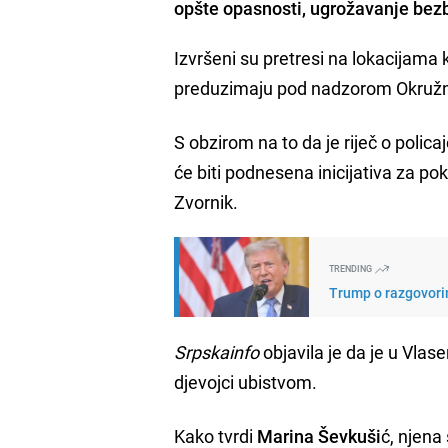
opšte opasnosti, ugrožavanje bezb
Izvršeni su pretresi na lokacijama k
preduzimaju pod nadzorom Okružno
S obzirom na to da je riječ o policaj
će biti podnesena inicijativa za po
Zvornik.
TRENDING
Trump o razgovori
Srpskainfo
objavila je da je u Vlase
djevojci ubistvom.
Kako tvrdi
Marina Ševkuši
ć, njena 