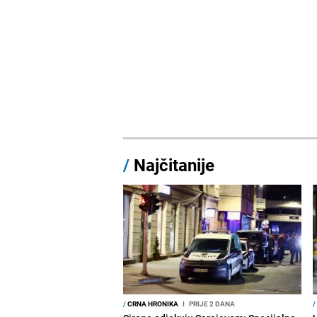
/
Najčitanije
/
CRNA HRONIKA
I
PRIJE 2 DANA
/