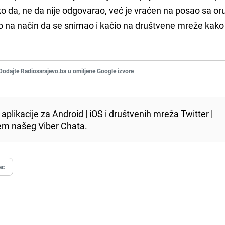
tako da, ne da nije odgovarao, već je vraćen na posao sa or
o na način da se snimao i kačio na društvene mreže kak
Dodajte Radiosarajevo.ba u omiljene Google izvore
aplikacije za
Android
|
iOS
i društvenih mreža
Twitter
|
utem našeg
Viber
Chata.
ac