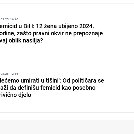
.03.25. 16:40
emicid u BiH: 12 žena ubijeno 2024.
odine, zašto pravni okvir ne prepoznaje
vaj oblik nasilja?
.02.25. 12:56
Nećemo umirati u tišini': Od političara se
raži da definišu femicid kao posebno
rivično djelo