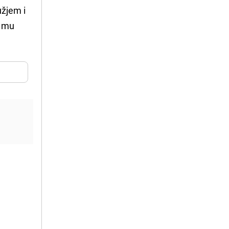
užjem i
o mu