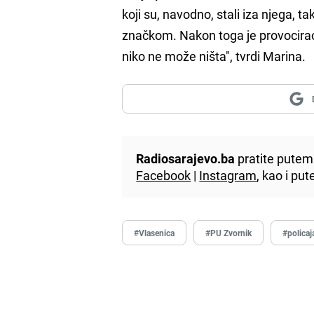
koji su, navodno, stali iza njega, 
značkom. Nakon toga je provocira
niko ne može ništa", tvrdi Marina.
Radiosarajevo.ba
pratite putem 
Facebook
|
Instagram
, kao i p
#Vlasenica
#PU Zvornik
#policaj