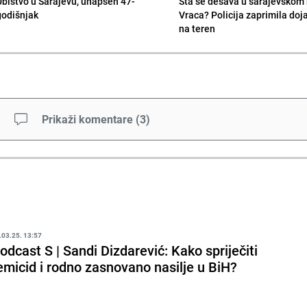
Ubistvo u Sarajevu, uhapšen 47-
Šta se dešava u sarajevskom 
godišnjak
Vraca? Policija zaprimila doja
na teren
Prikaži komentare
(
3
)
.03.25. 13:57
odcast S | Sandi Dizdarević: Kako spriječiti
emicid i rodno zasnovano nasilje u BiH?