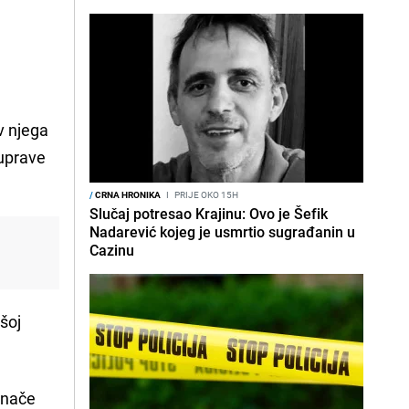
iv njega
 uprave
/
CRNA HRONIKA
I
PRIJE OKO 15H
Slučaj potresao Krajinu: Ovo je Šefik
Nadarević kojeg je usmrtio sugrađanin u
Cazinu
všoj
 inače