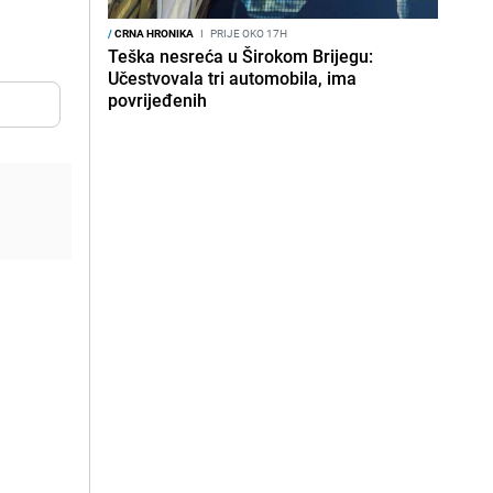
/
CRNA HRONIKA
I
PRIJE OKO 17H
Teška nesreća u Širokom Brijegu:
Učestvovala tri automobila, ima
povrijeđenih