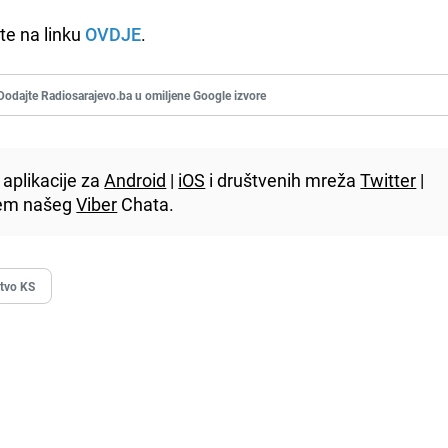
jte na linku
OVDJE
.
Dodajte Radiosarajevo.ba u omiljene Google izvore
aplikacije za
Android
|
iOS
i društvenih mreža
Twitter
|
utem našeg
Viber
Chata.
štvo KS