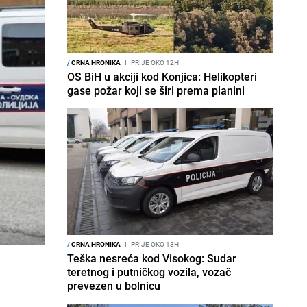
/
CRNA HRONIKA
I
PRIJE OKO 12H
OS BiH u akciji kod Konjica: Helikopteri
gase požar koji se širi prema planini
/
CRNA HRONIKA
I
PRIJE OKO 13H
Teška nesreća kod Visokog: Sudar
teretnog i putničkog vozila, vozač
prevezen u bolnicu