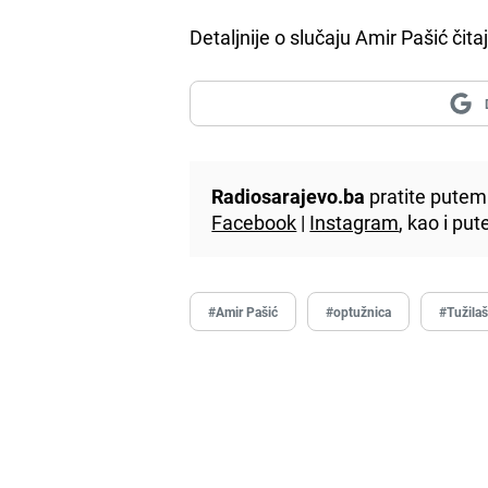
Detaljnije o slučaju Amir Pašić čita
Radiosarajevo.ba
pratite putem 
Facebook
|
Instagram
, kao i p
#Amir Pašić
#optužnica
#Tužila