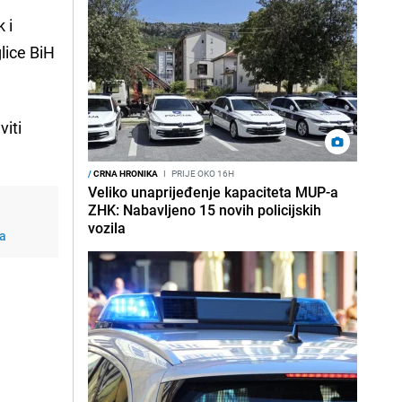
 i
lice BiH
viti
/
CRNA HRONIKA
I
PRIJE OKO 16H
Veliko unaprijeđenje kapaciteta MUP-a
ZHK: Nabavljeno 15 novih policijskih
vozila
-a