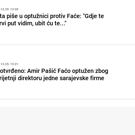
.12.25. 13:30
ta piše u optužnici protiv Faće: "Gdje te
rvi put vidim, ubit ću te..."
.12.25. 15:21
otvrđeno: Amir Pašić Faćo optužen zbog
rijetnji direktoru jedne sarajevske firme