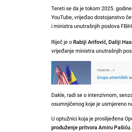
Tereti se da je tokom 2025. godine
YouTube, vrijeđao dostojanstvo četi
i ministra unutrašnjih poslova FBiH
Riječ je o
Rabiji Arifović, Daliji H
vrijeđanje ministra unutrašnjih po
TRENDING
Grupa američkih s
Dakle, radi se o intenzivnom, senz
osumnjičenog koje je usmjereno na
U optužnici koja je proslijeđena 
produženje pritvora Amiru Pašiću