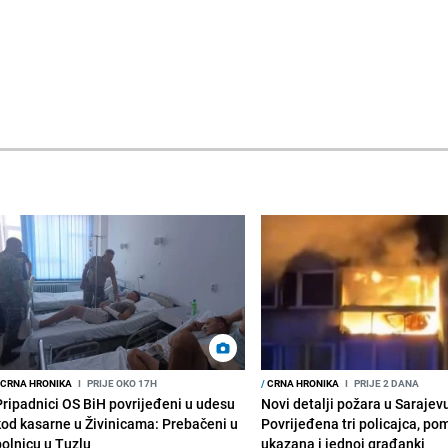
CRNA HRONIKA
I
PRIJE OKO 17H
/
CRNA HRONIKA
I
PRIJE 2 DANA
Pripadnici OS BiH povrijeđeni u udesu
Novi detalji požara u Sarajev
kod kasarne u Živinicama: Prebačeni u
Povrijeđena tri policajca, po
bolnicu u Tuzlu
ukazana i jednoj građanki