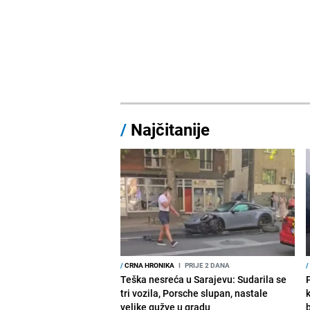
/
Najčitanije
/
CRNA HRONIKA
I
PRIJE 2 DANA
/
Teška nesreća u Sarajevu: Sudarila se
tri vozila, Porsche slupan, nastale
velike gužve u gradu