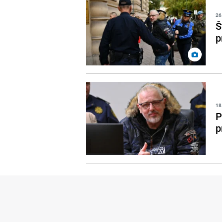
26
Š
p
18
P
p