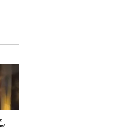
u:
moć