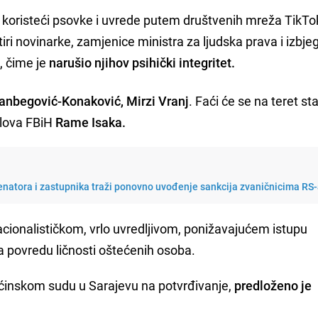
 koristeći psovke i uvrede putem društvenih mreža TikTok
ri novinarke, zamjenice ministra za ljudska prava i izbjeg
, čime je
narušio njihov psihički integritet.
asanbegović-Konaković, Mirzi Vranj
. Faći će se na teret sta
slova FBiH
Rame Isaka.
enatora i zastupnika traži ponovno uvođenje sankcija zvaničnicima RS
acionalističkom, vrlo uvredljivom, ponižavajućem istupu
 povredu ličnosti oštećenih osoba.
Općinskom sudu u Sarajevu na potvrđivanje,
predloženo je
.