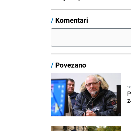
/
Komentari
/
Povezano
12
P
z