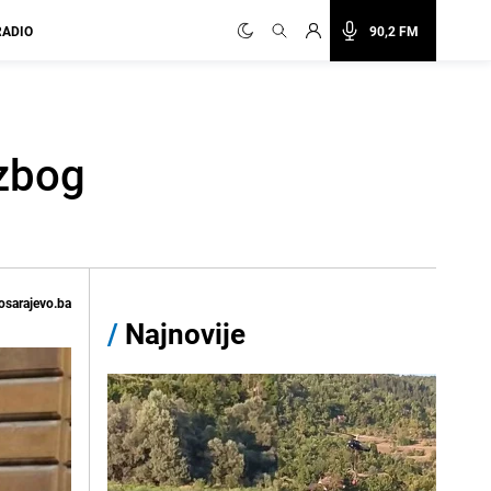
RADIO
90,2 FM
 zbog
osarajevo.ba
/
Najnovije