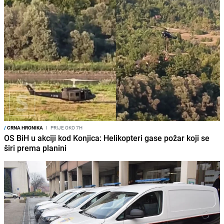
/
CRNA HRONIKA
I
PRIJE OKO 7H
OS BiH u akciji kod Konjica: Helikopteri gase požar koji se
širi prema planini