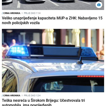
/
CRNA HRONIKA
I
PRIJE OKO 11H
Veliko unaprijeđenje kapaciteta MUP-a ZHK: Nabavljeno 15
novih policijskih vozila
/
CRNA HRONIKA
I
PRIJE OKO 12H
Teška nesreća u Širokom Brijegu: Učestvovala tri
automobila, ima povrijeđenih