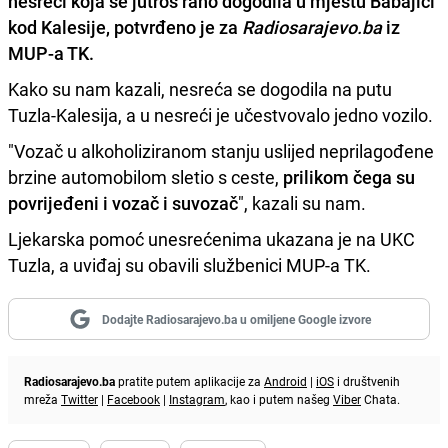
nesreći koja se jutros rano dogodila u mjestu Babajići
kod Kalesije, potvrđeno je za
Radiosarajevo.ba
iz
MUP-a TK.
Kako su nam kazali, nesreća se dogodila na putu
Tuzla-Kalesija, a u nesreći je učestvovalo jedno vozilo.
"Vozač u alkoholiziranom stanju uslijed neprilagođene
brzine automobilom sletio s ceste,
prilikom čega su
povrijeđeni i vozač i suvozač
", kazali su nam.
Ljekarska pomoć unesrećenima ukazana je na UKC
Tuzla, a uviđaj su obavili službenici MUP-a TK.
Dodajte Radiosarajevo.ba u omiljene Google izvore
Radiosarajevo.ba
pratite putem aplikacije za
Android
|
iOS
i društvenih
mreža
Twitter
|
Facebook
|
Instagram
, kao i putem našeg
Viber
Chata.