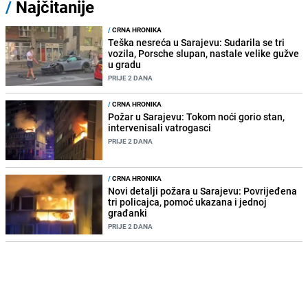
/
Najčitanije
/
CRNA HRONIKA
Teška nesreća u Sarajevu: Sudarila se tri
vozila, Porsche slupan, nastale velike gužve
u gradu
PRIJE 2 DANA
/
CRNA HRONIKA
Požar u Sarajevu: Tokom noći gorio stan,
intervenisali vatrogasci
PRIJE 2 DANA
/
CRNA HRONIKA
Novi detalji požara u Sarajevu: Povrijeđena
tri policajca, pomoć ukazana i jednoj
građanki
PRIJE 2 DANA