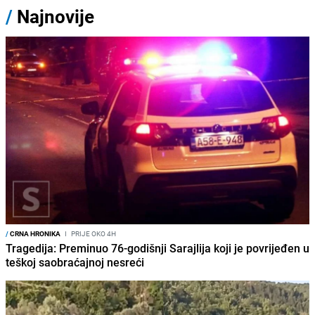
/
Najnovije
/
CRNA HRONIKA
I
PRIJE OKO 4H
Tragedija: Preminuo 76-godišnji Sarajlija koji je povrijeđen u
teškoj saobraćajnoj nesreći