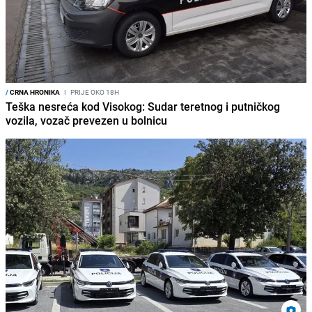
/
CRNA HRONIKA
I
PRIJE OKO 18H
Teška nesreća kod Visokog: Sudar teretnog i putničkog
vozila, vozač prevezen u bolnicu