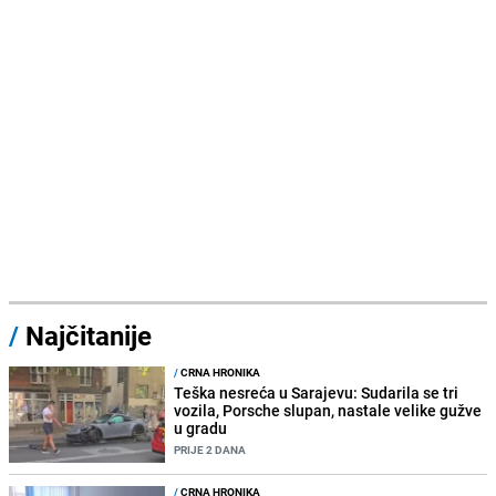
/
Najčitanije
/
CRNA HRONIKA
Teška nesreća u Sarajevu: Sudarila se tri
vozila, Porsche slupan, nastale velike gužve
u gradu
PRIJE 2 DANA
/
CRNA HRONIKA