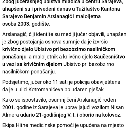
Zbog jučerašnjeg ubistva mladića u centru
Sarajeva
,
uhapšeni su i privedeni danas u Tužilaštvo Kantona
Sarajevo Benjamin Arslanagić i maloljetna
osoba 2003. godište.
Arslanagić, čiji identite su mediji jučer objavili, uhapšen
je zbog postojanja osnova sumnje da je izvršio
krivično djelo Ubistvo pri bezobzirno nasilničkom
ponašanju
, a maloljetnik a kriivčno djelo
Saučesništvo
u vezi sa krivičnim djelom
Ubistvo pri bezobzirno
nasilničkom ponašanju.
Podsjetimo, jučer oko 11 sati je policija obaviještena
da je u ulici Kotromanićeva bb udaren pješak.
Kako se ispostavilo, o
sumnjičeni Arslanagić rođen
2001. godine iz Sarajeva je upravljajući vozilom Nisan
Almera
udario 21-godišnjeg V. I. i oborio na kolovoz.
Ekipa Hitne medicinske pomoći je upućena na mjesto