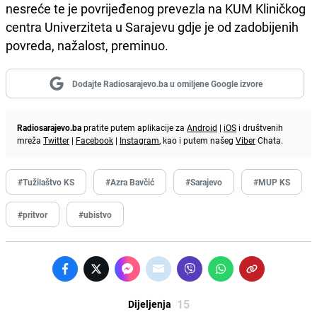
nesreće te je povrijeđenog prevezla na KUM Kliničkog
centra Univerziteta u Sarajevu gdje je od zadobijenih
povreda, nažalost, preminuo.
Dodajte Radiosarajevo.ba u omiljene Google izvore
Radiosarajevo.ba
pratite putem aplikacije za
Android
|
iOS
i društvenih
mreža
Twitter
|
Facebook
|
Instagram
, kao i putem našeg
Viber
Chata.
#Tužilaštvo KS
#Azra Bavčić
#Sarajevo
#MUP KS
#pritvor
#ubistvo
15
Dijeljenja