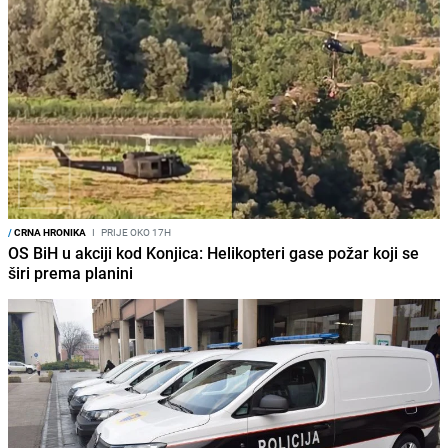
/
CRNA HRONIKA
I
PRIJE OKO 17H
OS BiH u akciji kod Konjica: Helikopteri gase požar koji se
širi prema planini