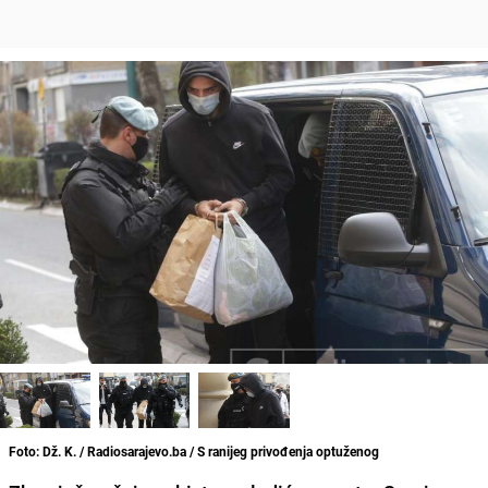
Foto: Dž. K. / Radiosarajevo.ba / S ranijeg privođenja optuženog