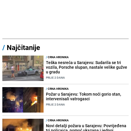
/
Najčitanije
/
CRNA HRONIKA
Teška nesreća u Sarajevu: Sudarila se tri
vozila, Porsche slupan, nastale velike gužve
u gradu
PRIJE 2 DANA
/
CRNA HRONIKA
Požar u Sarajevu: Tokom noći gorio stan,
intervenisali vatrogasci
PRIJE 2 DANA
/
CRNA HRONIKA
Novi detalji požara u Sarajevu: Povrijeđena
tri policajca, pomoć ukazana i jednoj