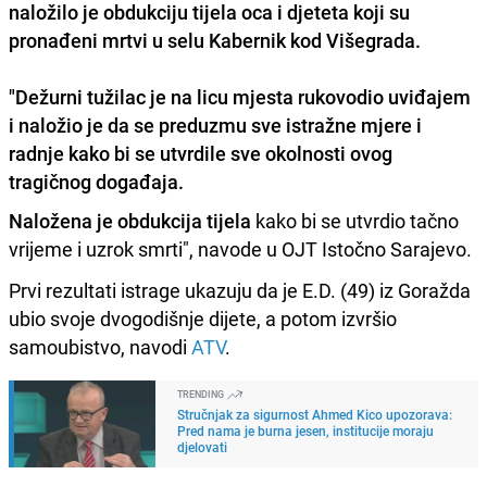
naložilo je obdukciju tijela oca i djeteta koji su
pronađeni mrtvi u selu Kabernik kod Višegrada.
"Dežurni tužilac je na licu mjesta rukovodio uviđajem
i naložio je da se preduzmu sve istražne mjere i
radnje kako bi se utvrdile sve okolnosti ovog
tragičnog događaja.
Naložena je obdukcija tijela
kako bi se utvrdio tačno
vrijeme i uzrok smrti", navode u OJT Istočno Sarajevo.
Prvi rezultati istrage ukazuju da je E.D. (49) iz Goražda
ubio svoje dvogodišnje dijete, a potom izvršio
samoubistvo, navodi
ATV
.
TRENDING
Stručnjak za sigurnost Ahmed Kico upozorava:
Pred nama je burna jesen, institucije moraju
djelovati