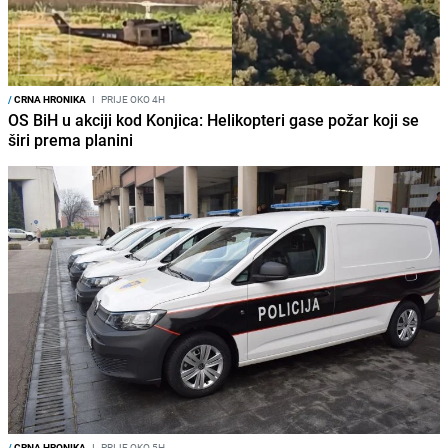
/
CRNA HRONIKA
I
PRIJE OKO 4H
OS BiH u akciji kod Konjica: Helikopteri gase požar koji se
širi prema planini
/
CRNA HRONIKA
I
PRIJE OKO 5H