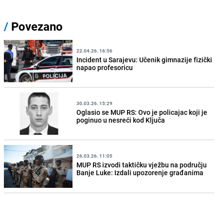
/
Povezano
22.04.26. 16:56
Incident u Sarajevu: Učenik gimnazije fizički
napao profesoricu
30.03.26. 15:29
Oglasio se MUP RS: Ovo je policajac koji je
poginuo u nesreći kod Ključa
26.03.26. 11:05
MUP RS izvodi taktičku vježbu na području
Banje Luke: Izdali upozorenje građanima