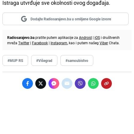
Istraga utvrđuje sve okolnosti ovog događaja.
Dodajte Radiosarajevo.ba u omiljene Google izvore
Radiosarajevo.ba
pratite putem aplikacije za
Android
|
iOS
i društvenih
mreža
Twitter
|
Facebook
|
Instagram
, kao i putem našeg
Viber
Chata.
#MUP RS
#Višegrad
#samoubistvo