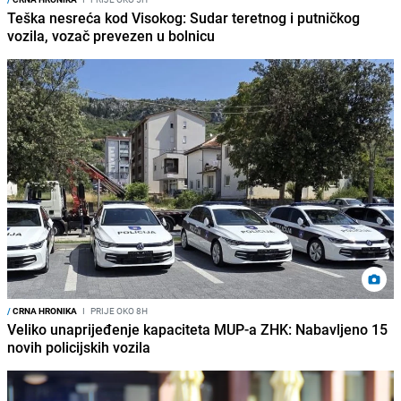
Teška nesreća kod Visokog: Sudar teretnog i putničkog
vozila, vozač prevezen u bolnicu
/
CRNA HRONIKA
I
PRIJE OKO 8H
Veliko unaprijeđenje kapaciteta MUP-a ZHK: Nabavljeno 15
novih policijskih vozila