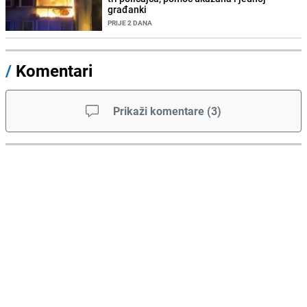
građanki
PRIJE 2 DANA
/
Komentari
Prikaži komentare
(
3
)