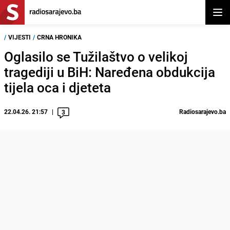
Otvor
/
VIJESTI
/
CRNA HRONIKA
Oglasilo se Tužilaštvo o velikoj
tragediji u BiH: Naređena obdukcija
tijela oca i djeteta
22.04.26. 21:57
Radiosarajevo.ba
3