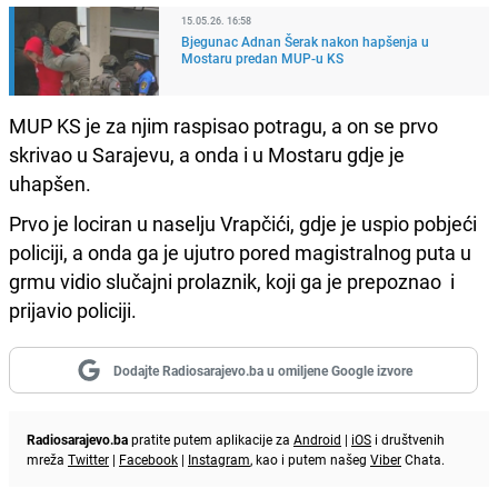
15.05.26. 16:58
Bjegunac Adnan Šerak nakon hapšenja u
Mostaru predan MUP-u KS
MUP KS je za njim raspisao potragu, a on se prvo
skrivao u Sarajevu, a onda i u Mostaru gdje je
uhapšen.
Prvo je lociran u naselju Vrapčići, gdje je uspio pobjeći
policiji, a onda ga je ujutro pored magistralnog puta u
grmu vidio slučajni prolaznik, koji ga je prepoznao i
prijavio policiji.
Dodajte Radiosarajevo.ba u omiljene Google izvore
Radiosarajevo.ba
pratite putem aplikacije za
Android
|
iOS
i društvenih
mreža
Twitter
|
Facebook
|
Instagram
, kao i putem našeg
Viber
Chata.