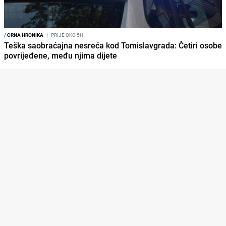
/
CRNA HRONIKA
I
PRIJE OKO 5H
Teška saobraćajna nesreća kod Tomislavgrada: Četiri osobe
povrijeđene, među njima dijete