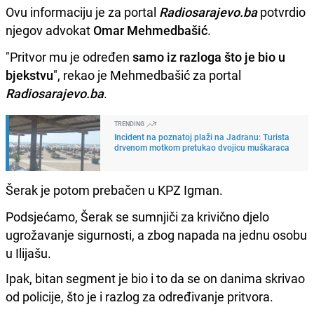
Ovu informaciju je za portal
Radiosarajevo.ba
potvrdio
njegov advokat
Omar Mehmedbašić
.
"Pritvor mu je određen
samo iz razloga što je bio u
bjekstvu
", rekao je Mehmedbašić za portal
Radiosarajevo.ba
.
TRENDING
Incident na poznatoj plaži na Jadranu: Turista
drvenom motkom pretukao dvojicu muškaraca
Šerak je potom prebačen u KPZ Igman.
Podsjećamo, Šerak se sumnjiči za krivično djelo
ugrožavanje sigurnosti, a zbog napada na jednu osobu
u Ilijašu.
Ipak, bitan segment je bio i to da se on danima skrivao
od policije, što je i razlog za određivanje pritvora.