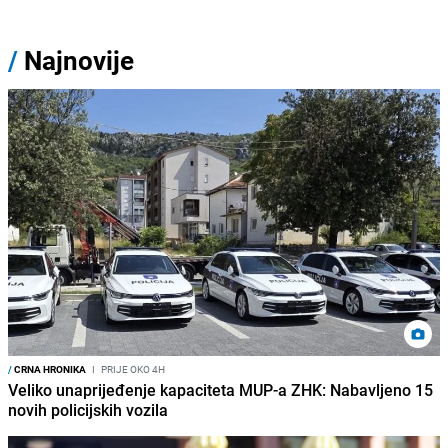
/
Najnovije
/
CRNA HRONIKA
I
PRIJE OKO 4H
Veliko unaprijeđenje kapaciteta MUP-a ZHK: Nabavljeno 15
novih policijskih vozila