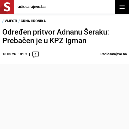
Otvor
/
VIJESTI
/
CRNA HRONIKA
Određen pritvor Adnanu Šeraku:
Prebačen je u KPZ Igman
16.05.26. 18:19
Radiosarajevo.ba
4