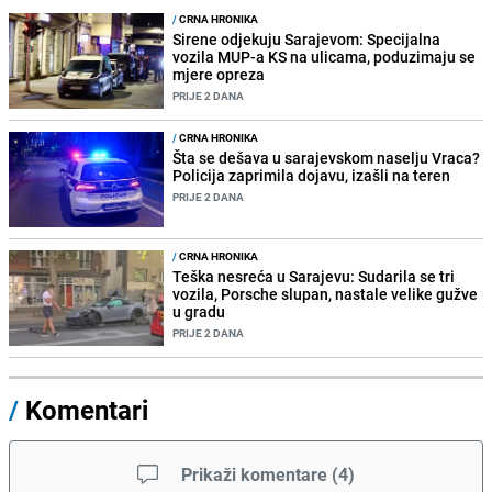
/
CRNA HRONIKA
Sirene odjekuju Sarajevom: Specijalna
vozila MUP-a KS na ulicama, poduzimaju se
mjere opreza
PRIJE 2 DANA
/
CRNA HRONIKA
Šta se dešava u sarajevskom naselju Vraca?
Policija zaprimila dojavu, izašli na teren
PRIJE 2 DANA
/
CRNA HRONIKA
Teška nesreća u Sarajevu: Sudarila se tri
vozila, Porsche slupan, nastale velike gužve
u gradu
PRIJE 2 DANA
/
Komentari
Prikaži komentare
(
4
)