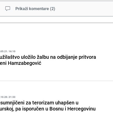
Prikaži komentare
(
2
)
.05.21. 16:10
užilaštvo uložilo žalbu na odbijanje pritvora
eni Hamzabegović
.10.20. 21:33
sumnjičeni za terorizam uhapšen u
urskoj, pa isporučen u Bosnu i Hercegovinu