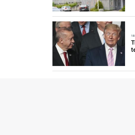
18
T
t