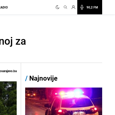
RADIO
90,2 FM
noj za
osarajevo.ba
/
Najnovije