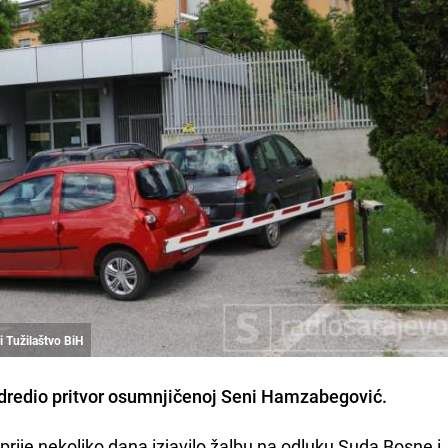
i Tužilaštvo BiH
dredio pritvor osumnjičenoj
Seni Hamzabegović.
 prije nekoliko dana izjavilo žalbu na odluku Suda Bosne i