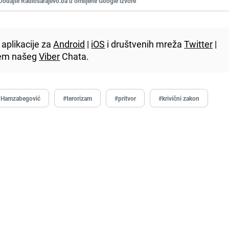
Dodajte Radiosarajevo.ba u omiljene Google izvore
aplikacije za
Android
|
iOS
i društvenih mreža
Twitter
|
utem našeg
Viber
Chata.
 Hamzabegović
#terorizam
#pritvor
#krivični zakon