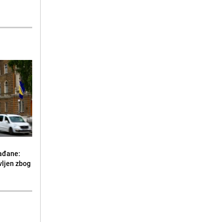
ađane:
vljen zbog