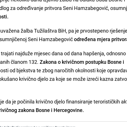
edlog za određivanje pritvora Seni Hamzabegović, osumnj
osti.
e uvažena žalba Tužilaštva BiH, pa je prvostepeno rješenj
 osumnjičenoj Seni Hamzabegović
određena mjera pritvor
trajati najduže mjesec dana od dana hapšenja, odnosno 
isanih članom 132.
Zakona o krivičnom postupku Bosne i
sti od bjekstva te zbog naročitih okolnosti koje opravda
 pokušano krivično djelo za koje se može izreći kazna zatv
 je počinila krivično djelo finansiranje terorističkih ak
rivičnog zakona Bosne i Hercegovine.