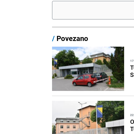
/
Povezano
17
T
S
22
O
T