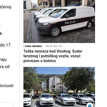
ičenoj
e
a.
do 17.
/
CRNA HRONIKA
I
PRIJE OKO 15H
Teška nesreća kod Visokog: Sudar
teretnog i putničkog vozila, vozač
vaju
prevezen u bolnicu
ora od
tivnosti