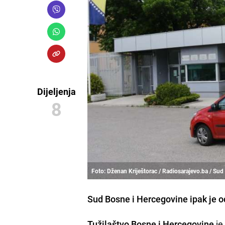
Dijeljenja
8
Foto: Dženan Kriještorac / Radiosarajevo.ba / Sud 
Sud Bosne i Hercegovine ipak je o
Tužilaštvo Bosne i Hercegovine
je