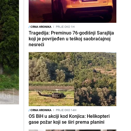
/
CRNA HRONIKA
I
PRIJE OKO 1H
Tragedija: Preminuo 76-godišnji Sarajlija
koji je povrijeđen u teškoj saobraćajnoj
nesreći
/
CRNA HRONIKA
I
PRIJE OKO 14H
OS BiH u akciji kod Konjica: Helikopteri
gase požar koji se širi prema planini