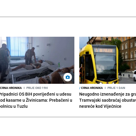
CRNA HRONIKA
I
PRIJE OKO 19H
/
CRNA HRONIKA
I
PRIJE 1 DAN
Pripadnici OS BiH povrijeđeni u udesu
Neugodno iznenađenje za gr
kod kasarne u Živinicama: Prebačeni u
Tramvajski saobraćaj obusta
bolnicu u Tuzlu
nesreće kod Vijećnice