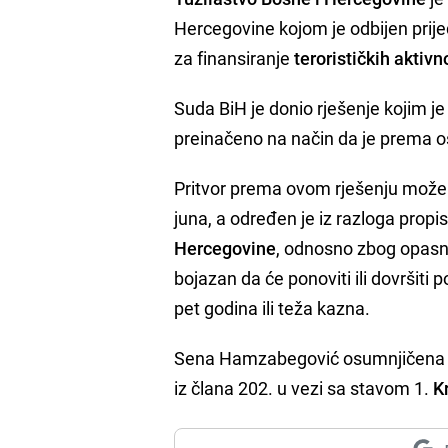
Hercegovine kojom je odbijen prij
za finansiranje
terorističkih aktivn
Suda BiH je donio rješenje kojim j
preinačeno na način da je prema
Pritvor prema ovom rješenju može 
juna, a određen je iz razloga prop
Hercegovine
, odnosno zbog opasno
bojazan da će ponoviti ili dovršiti
pet godina ili teža kazna.
Sena Hamzabegović osumnjičena je da
iz člana 202. u vezi sa stavom 1.
K