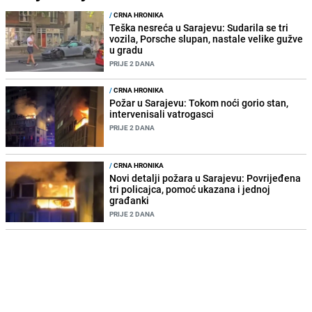
/
CRNA HRONIKA
Teška nesreća u Sarajevu: Sudarila se tri
vozila, Porsche slupan, nastale velike gužve
u gradu
PRIJE 2 DANA
/
CRNA HRONIKA
Požar u Sarajevu: Tokom noći gorio stan,
intervenisali vatrogasci
PRIJE 2 DANA
/
CRNA HRONIKA
Novi detalji požara u Sarajevu: Povrijeđena
tri policajca, pomoć ukazana i jednoj
građanki
PRIJE 2 DANA