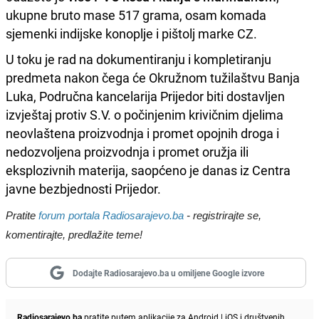
ukupne bruto mase 517 grama, osam komada
sjemenki indijske konoplje i pištolj marke CZ.
U toku je rad na dokumentiranju i kompletiranju
predmeta nakon čega će Okružnom tužilaštvu Banja
Luka, Područna kancelarija Prijedor biti dostavljen
izvještaj protiv S.V. o počinjenim krivičnim djelima
neovlaštena proizvodnja i promet opojnih droga i
nedozvoljena proizvodnja i promet oružja ili
eksplozivnih materija, saopćeno je danas iz Centra
javne bezbjednosti Prijedor.
Pratite
forum portala Radiosarajevo.ba
- registrirajte se,
komentirajte, predlažite teme!
Dodajte Radiosarajevo.ba u omiljene Google izvore
Radiosarajevo.ba
pratite putem aplikacije za
Android
|
iOS
i društvenih