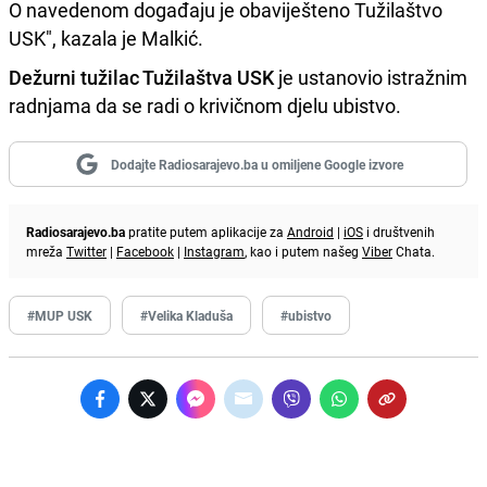
O navedenom događaju je obaviješteno Tužilaštvo
USK", kazala je Malkić.
Dežurni tužilac Tužilaštva USK
je ustanovio istražnim
radnjama da se radi o krivičnom djelu ubistvo.
Dodajte Radiosarajevo.ba u omiljene Google izvore
Radiosarajevo.ba
pratite putem aplikacije za
Android
|
iOS
i društvenih
mreža
Twitter
|
Facebook
|
Instagram
, kao i putem našeg
Viber
Chata.
#MUP USK
#Velika Kladuša
#ubistvo