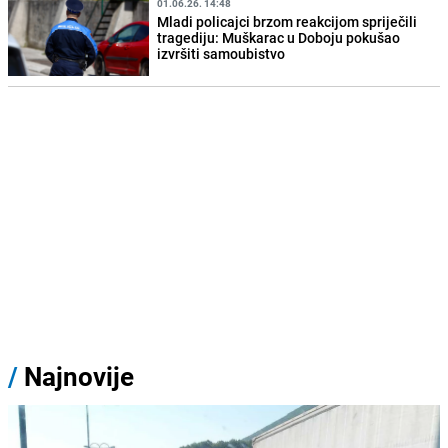
01.06.26. 14:48
Mladi policajci brzom reakcijom spriječili
tragediju: Muškarac u Doboju pokušao
izvršiti samoubistvo
/
Najnovije