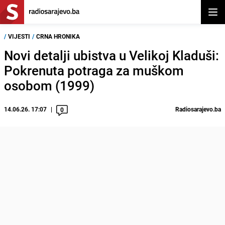
Otvor
/
VIJESTI
/
CRNA HRONIKA
Novi detalji ubistva u Velikoj Kladuši:
Pokrenuta potraga za muškom
osobom (1999)
14.06.26. 17:07
Radiosarajevo.ba
0