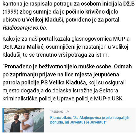
kantona je raspisalo potragu za osobom inicijala Dž.B
(1999) zbog sumnje da je počinio krivično djelo
ubistvo u Velikoj Kladuši, potvrđeno je za portal
Radiosarajevo.ba
.
Kako je za naš portal kazala glasnogovornica MUP-a
USK
Azra Malkić
, osumnjičeni je nastanjen u Velikoj
Kladuši, te se trenutno vrši potraga za istim.
"
Pronađeno je beživotno tijelo muške osobe. Odmah
po zaprimanju prijave na lice mjesta jeupućena
patrola policije PS Velika Kladuša
, koji su osigurali
mjesto događaja do dolaska istražitelja Sektora
kriminalističke policije Uprave policije MUP-a USK.
TRENDING
Pjanić otkrio: "Za Alajbegovića je bilo i bogatijih
ponuda, ali Juventus je Juventus"