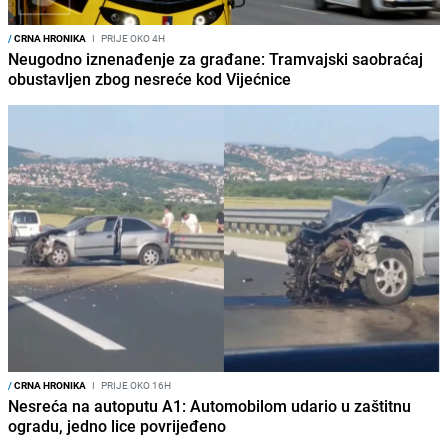
/
CRNA HRONIKA
I
PRIJE OKO 4H
Neugodno iznenađenje za građane: Tramvajski saobraćaj
obustavljen zbog nesreće kod Vijećnice
/
CRNA HRONIKA
I
PRIJE OKO 16H
Nesreća na autoputu A1: Automobilom udario u zaštitnu
ogradu, jedno lice povrijeđeno