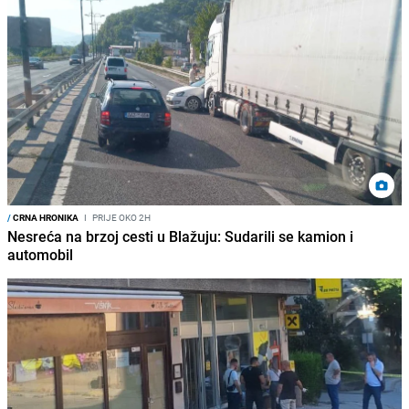
/
CRNA HRONIKA
I
PRIJE OKO 2H
Nesreća na brzoj cesti u Blažuju: Sudarili se kamion i
automobil