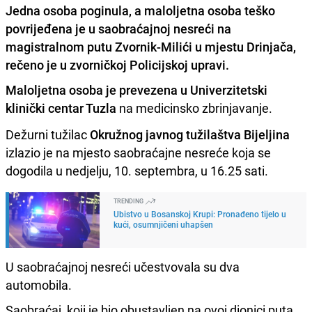
Jedna osoba poginula, a maloljetna osoba teško
povrijeđena je u saobraćajnoj nesreći na
magistralnom putu Zvornik-Milići u mjestu Drinjača,
rečeno je u zvorničkoj Policijskoj upravi.
Maloljetna osoba je prevezena u Univerzitetski
klinički centar Tuzla
na medicinsko zbrinjavanje.
Dežurni tužilac
Okružnog javnog tužilaštva Bijeljina
izlazio je na mjesto saobraćajne nesreće koja se
dogodila u nedjelju, 10. septembra, u 16.25 sati.
TRENDING
Ubistvo u Bosanskoj Krupi: Pronađeno tijelo u
kući, osumnjičeni uhapšen
U saobraćajnoj nesreći učestvovala su dva
automobila.
Saobraćaj, koji je bio obustavljen na ovoj dionici puta,