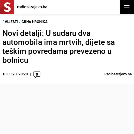
Otvor
/
VIJESTI
/
CRNA HRONIKA
Novi detalji: U sudaru dva
automobila ima mrtvih, dijete sa
teškim povredama prevezeno u
bolnicu
10.09.23. 20:20
Radiosarajevo.ba
0