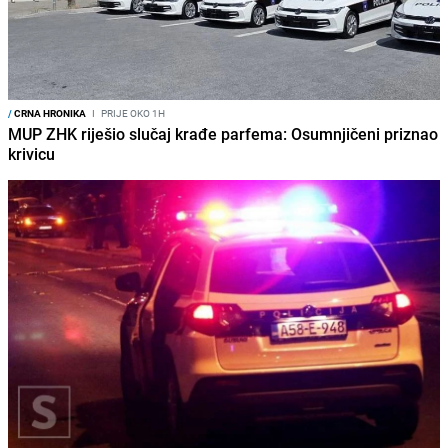
/
CRNA HRONIKA
I
PRIJE OKO 1H
MUP ZHK riješio slučaj krađe parfema: Osumnjičeni priznao
krivicu