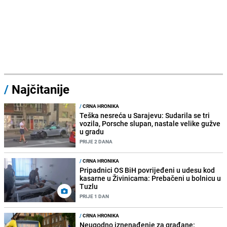
/
Najčitanije
/
CRNA HRONIKA
Teška nesreća u Sarajevu: Sudarila se tri
vozila, Porsche slupan, nastale velike gužve
u gradu
PRIJE 2 DANA
/
CRNA HRONIKA
Pripadnici OS BiH povrijeđeni u udesu kod
kasarne u Živinicama: Prebačeni u bolnicu u
Tuzlu
PRIJE 1 DAN
/
CRNA HRONIKA
Neugodno iznenađenje za građane: