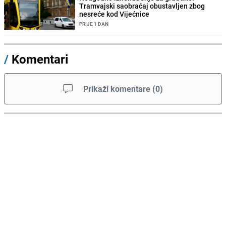
Tramvajski saobraćaj obustavljen zbog
nesreće kod Vijećnice
PRIJE 1 DAN
/
Komentari
Prikaži komentare
(
0
)