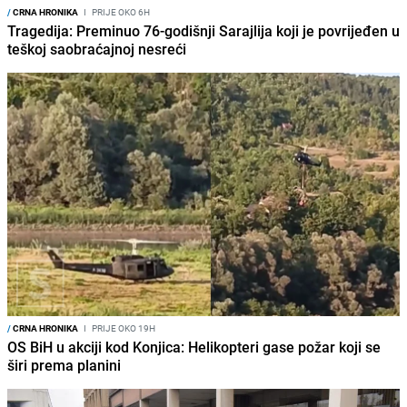
/
CRNA HRONIKA
I
PRIJE OKO 6H
Tragedija: Preminuo 76-godišnji Sarajlija koji je povrijeđen u
teškoj saobraćajnoj nesreći
/
CRNA HRONIKA
I
PRIJE OKO 19H
OS BiH u akciji kod Konjica: Helikopteri gase požar koji se
širi prema planini