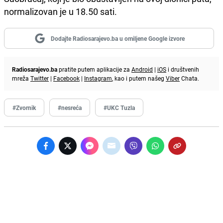
normalizovan je u 18.50 sati.
Dodajte Radiosarajevo.ba u omiljene Google izvore
Radiosarajevo.ba
pratite putem aplikacije za
Android
|
iOS
i društvenih
mreža
Twitter
|
Facebook
|
Instagram
, kao i putem našeg
Viber
Chata.
#Zvornik
#nesreća
#UKC Tuzla