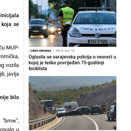
nicijala
 koja se
šću MUP-
/
CRNA HRONIKA
I
PRIJE OKO 7H
vornička,
Oglasila se sarajevska policija o nesreći u
kojoj je teško povrijeđen 75-godišnji
g vozila
biciklista
i, javlja
nije bilo
o “bmw”,
tvovalo u