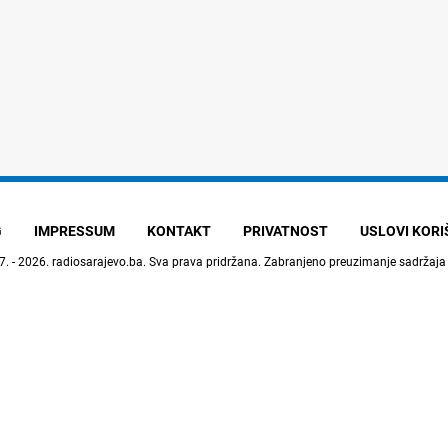
G
IMPRESSUM
KONTAKT
PRIVATNOST
USLOVI KOR
7. - 2026.
radiosarajevo.ba
. Sva prava pridržana. Zabranjeno preuzimanje sadržaja