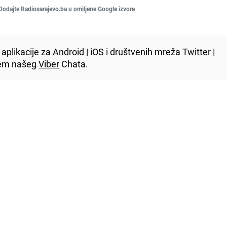
Dodajte Radiosarajevo.ba u omiljene Google izvore
aplikacije za
Android
|
iOS
i društvenih mreža
Twitter
|
utem našeg
Viber
Chata.