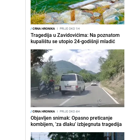
/
CRNA HRONIKA
I
PRIJE OKO 1H
Tragedija u Zavidovićima: Na poznatom
kupalištu se utopio 24-godišnji mladić
/
CRNA HRONIKA
I
PRIJE OKO 4H
Objavljen snimak: Opasno preticanje
kombijem, 'za dlaku' izbjegnuta tragedija