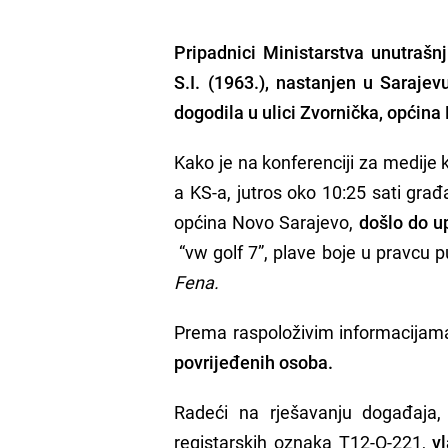
Pripadnici Ministarstva unutrašn
S.I. (1963.)
, nastanjen u Sarajev
dogodila u ulici Zvornička, općina
Kako je na konferenciji za medije
a KS-a, jutros oko 10:25 sati građa
općina Novo Sarajevo,
došlo do u
“vw golf 7”, plave boje u pravcu pu
Fena.
Prema raspoloživim informacijam
povrijeđenih osoba.
Radeći na rješavanju događaja, 
registarskih oznaka T12-O-221,
v