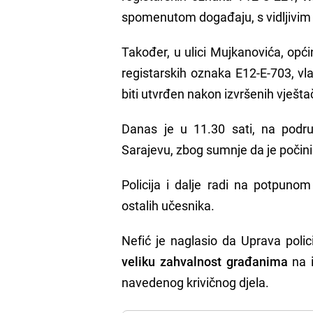
spomenutom događaju, s vidljivim
Također, u ulici Mujkanovića, opći
registarskih oznaka E12-E-703, vl
biti utvrđen nakon izvršenih vješt
Danas je u 11.30 sati, na podr
Sarajevu, zbog sumnje da je počini
Policija i dalje radi na potpuno
ostalih učesnika.
Nefić je naglasio da Uprava polic
veliku zahvalnost građanima
na i
navedenog krivičnog djela.