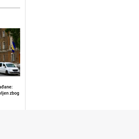
ađane:
vljen zbog