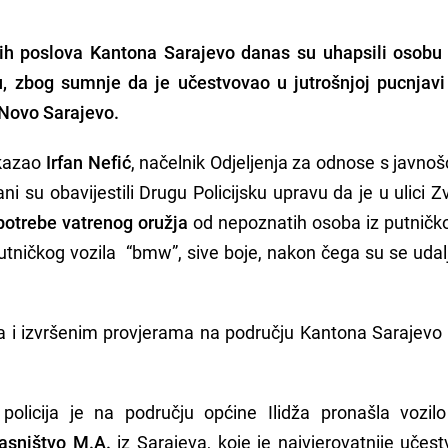
jih poslova Kantona Sarajevo danas su uhapsili osobu i
u, zbog sumnje da je učestvovao u jutrošnjoj pucnjavi
 Novo Sarajevo.
 kazao
Irfan Nefić
, načelnik Odjeljenja za odnose s javno
ni su obavijestili Drugu Policijsku upravu da je u ulici Z
potrebe vatrenog oružja
od nepoznatih osoba iz putničko
tničkog vozila “bmw”, sive boje, nakon čega su se udaljil
a i izvršenim provjerama na području Kantona Sarajevo
policija je na području općine Ilidža pronašla vozil
lasništvo M.A.
iz Sarajeva, koje je najvjerovatnije učes