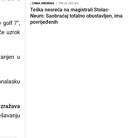
/
CRNA HRONIKA
I
PRIJE OKO 8H
Teška nesreća na magistrali Stolac-
Neum: Saobraćaj totalno obustavljen, ima
povrijeđenih
 golf 7”,
 će uzrok
tanjen u
onalasku
zražava
ešavanju