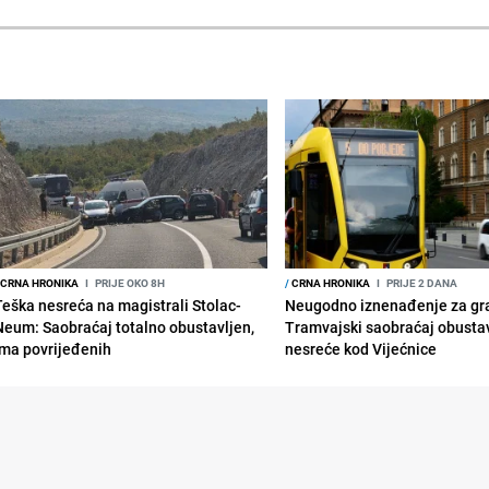
CRNA HRONIKA
I
PRIJE OKO 8H
/
CRNA HRONIKA
I
PRIJE 2 DANA
Teška nesreća na magistrali Stolac-
Neugodno iznenađenje za gr
Neum: Saobraćaj totalno obustavljen,
Tramvajski saobraćaj obusta
ima povrijeđenih
nesreće kod Vijećnice