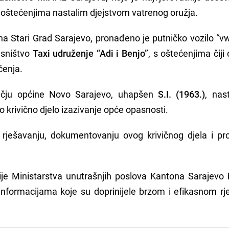
 oštećenjima nastalim djejstvom vatrenog oružja.
na Stari Grad Sarajevo, pronađeno je putničko vozilo “vw
asništvo
Taxi udruženje “Adi i Benjo”
, s oštećenjima čiji
ačenja.
učju općine Novo Sarajevo, uhapšen
S.I. (1963.)
, nas
o krivično djelo izazivanje opće opasnosti.
m rješavanju, dokumentovanju ovog krivičnog djela i pr
ije Ministarstva unutrašnjih poslova Kantona Sarajevo
i
nformacijama koje su doprinijele brzom i efikasnom rj