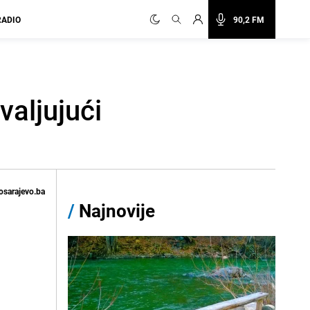
RADIO
90,2 FM
valjujući
osarajevo.ba
/
Najnovije