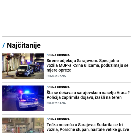
/
Najčitanije
/
CRNA HRONIKA
Sirene odjekuju Sarajevom: Specijalna
vozila MUP-a KS na ulicama, poduzimaju se
mjere opreza
PRIJE 2 DANA
/
CRNA HRONIKA
Šta se dešava u sarajevskom naselju Vraca?
Policija zaprimila dojavu, izašli na teren
PRIJE 2 DANA
/
CRNA HRONIKA
Teška nesreća u Sarajevu: Sudarila se tri
vozila, Porsche slupan, nastale velike gužve