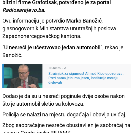
blizini firme Grafotisak, potvrđeno je za portal
Radiosarajevo.ba
.
Ovu informaciju je potvrdio
Marko Banožić
,
glasnogovornik Ministarstva unutrašnjih poslova
Zapadnohercegovačkog kantona.
"
U nesreći je učestvovao jedan automobil
", rekao je
Banožić.
TRENDING
Stručnjak za sigurnost Ahmed Kico upozorava:
Pred nama je burna jesen, institucije moraju
djelovati
Dodao je da su u nesreći poginule dvije osobe nakon
što je automobil sletio sa kolovoza.
Policija se nalazi na mjestu događaja i obavlja uviđaj.
Zbog saobraćajne nesreće obustavljen je saobraćaj na
ulazu u Grude, javlja BIHAMK.