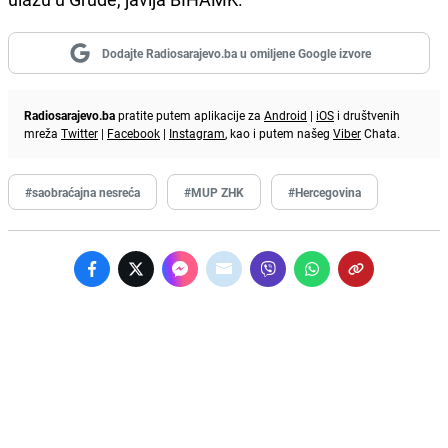
Dodajte Radiosarajevo.ba u omiljene Google izvore
Radiosarajevo.ba
pratite putem aplikacije za
Android
|
iOS
i društvenih
mreža
Twitter
|
Facebook
|
Instagram
, kao i putem našeg
Viber
Chata.
#saobraćajna nesreća
#MUP ZHK
#Hercegovina