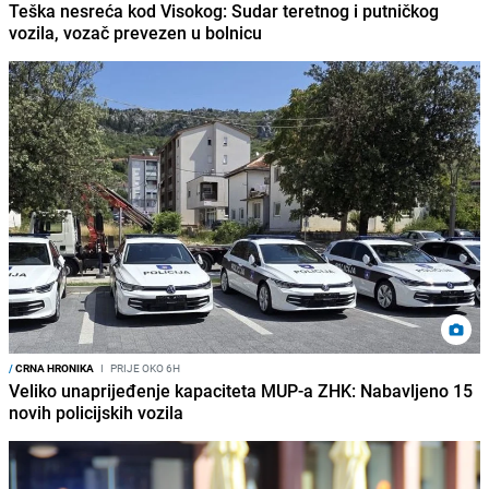
Teška nesreća kod Visokog: Sudar teretnog i putničkog
vozila, vozač prevezen u bolnicu
/
CRNA HRONIKA
I
PRIJE OKO 6H
Veliko unaprijeđenje kapaciteta MUP-a ZHK: Nabavljeno 15
novih policijskih vozila