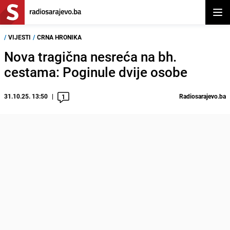
Otvor
/
VIJESTI
/
CRNA HRONIKA
Nova tragična nesreća na bh.
cestama: Poginule dvije osobe
31.10.25. 13:50
Radiosarajevo.ba
1