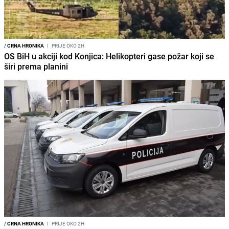
/
CRNA HRONIKA
I
PRIJE OKO 2H
OS BiH u akciji kod Konjica: Helikopteri gase požar koji se
širi prema planini
/
CRNA HRONIKA
I
PRIJE OKO 2H