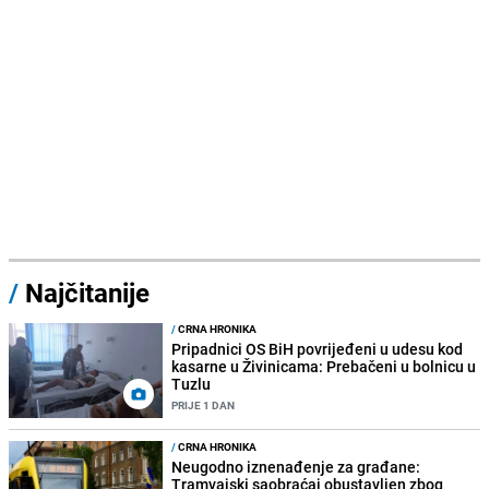
/
Najčitanije
/
CRNA HRONIKA
Pripadnici OS BiH povrijeđeni u udesu kod
kasarne u Živinicama: Prebačeni u bolnicu u
Tuzlu
PRIJE 1 DAN
/
CRNA HRONIKA
Neugodno iznenađenje za građane:
Tramvajski saobraćaj obustavljen zbog