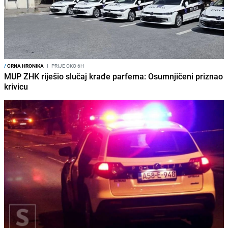
/
CRNA HRONIKA
I
PRIJE OKO 6H
MUP ZHK riješio slučaj krađe parfema: Osumnjičeni priznao
krivicu