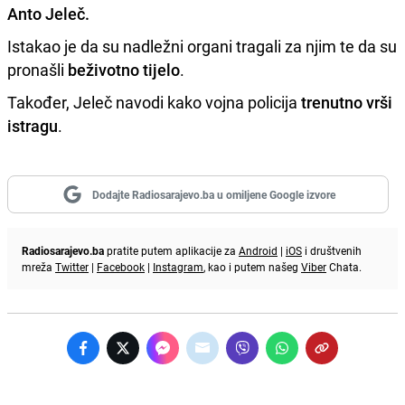
Anto Jeleč
.
Istakao je da su nadležni organi tragali za njim te da su
pronašli
beživotno tijelo
.
Također, Jeleč navodi kako vojna policija
trenutno vrši
istragu
.
Dodajte Radiosarajevo.ba u omiljene Google izvore
Radiosarajevo.ba
pratite putem aplikacije za
Android
|
iOS
i društvenih
mreža
Twitter
|
Facebook
|
Instagram
, kao i putem našeg
Viber
Chata.