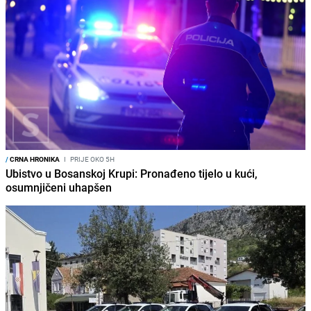
/
CRNA HRONIKA
I
PRIJE OKO 5H
Ubistvo u Bosanskoj Krupi: Pronađeno tijelo u kući,
osumnjičeni uhapšen