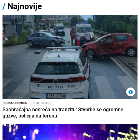
/
Najnovije
/
CRNA HRONIKA
I
PRIJE OKO 3H
Saobraćajna nesreća na tranzitu: Stvorile se ogromne
gužve, policija na terenu