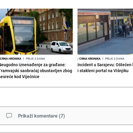
CRNA HRONIKA
I
PRIJE 2 DANA
/
CRNA HRONIKA
I
PRIJE 2 DANA
Neugodno iznenađenje za građane:
Incident u Sarajevu: Ošteće
Tramvajski saobraćaj obustavljen zbog
i stakleni portal na Višnjiku
nesreće kod Vijećnice
Prikaži komentare
(
7
)