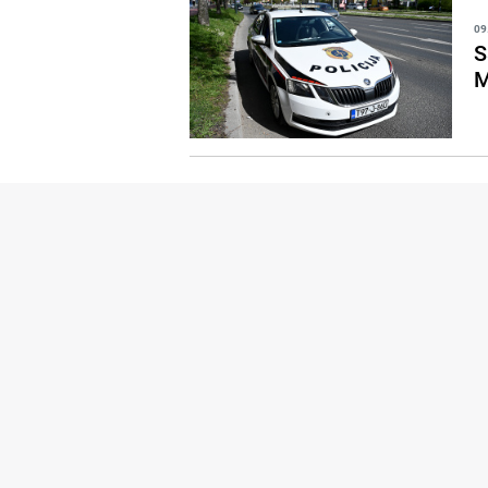
09
S
M