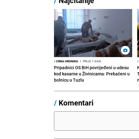
/
Najčitanije
/
CRNA HRONIKA
I
PRIJE 1 DAN
/
Pripadnici OS BiH povrijeđeni u udesu
kod kasarne u Živinicama: Prebačeni u
bolnicu u Tuzlu
/
Komentari