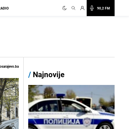
RADIO
90,2 FM
osarajevo.ba
/
Najnovije