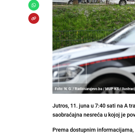
Foto: N. G. / Radiosarajevo.ba / MUP KS / Ilustraci
Jutros, 11. juna u 7:40 sati na A t
saobraćajna nesreća u kojoj je po
Prema dostupnim informacijama