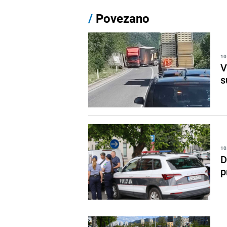
/
Povezano
10
V
s
10
D
p