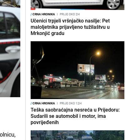
/
CRNA HRONIKA
I
PRIJE OKO 2H
Učenici trpjeli vršnjačko nasilje: Pet
maloljetnika prijavljeno tužilaštvu u
Mrkonjić gradu
/
CRNA HRONIKA
I
PRIJE OKO 12H
Teška saobraćajna nesreća u Prijedoru:
Sudarili se automobil i motor, ima
povrijeđenih
olnicu,