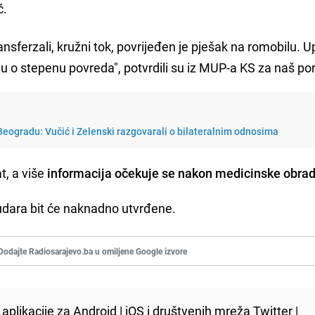
ć.
ansferzali, kružni tok, povrijeđen je pješak na romobilu. 
 o stepenu povreda", potvrdili su iz MUP-a KS za naš por
eogradu: Vučić i Zelenski razgovarali o bilateralnim odnosima
, a više
informacija očekuje se nakon medicinske obrad
sudara bit će naknadno utvrđene.
Dodajte Radiosarajevo.ba u omiljene Google izvore
aplikacije za
Android
|
iOS
i društvenih mreža
Twitter
|