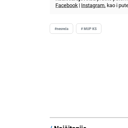
Facebook
|
Instagram
, kao i p
#nesreća
# MUP KS