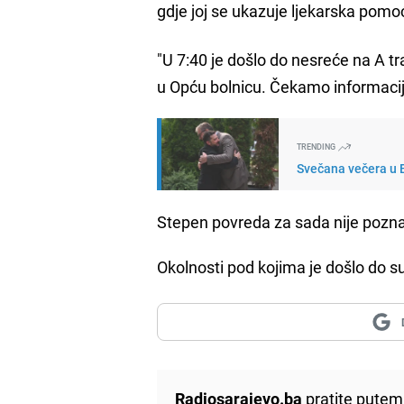
gdje joj se ukazuje ljekarska pomo
"U 7:40 je došlo do nesreće na A tr
u Opću bolnicu. Čekamo informaciju
TRENDING
Svečana večera u B
Stepen povreda za sada nije poznat
Okolnosti pod kojima je došlo do 
Radiosarajevo.ba
pratite putem 