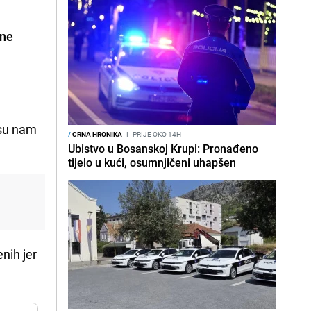
jne
 su nam
/
CRNA HRONIKA
I
PRIJE OKO 14H
Ubistvo u Bosanskoj Krupi: Pronađeno
tijelo u kući, osumnjičeni uhapšen
enih jer