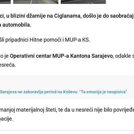
ici, u blizini džamije na Ciglanama, došlo je do saobraća
a automobila.
i pripadnici Hitne pomoći i MUP-a KS.
ao je
Operativni centar MUP-a Kantona Sarajevo
, odakle
nesreća.
Sarajeva ne zaboravlja period na Koševu: "Ta emocija je neopisiva"
njoj materijalnoj šteti, te da u nesreći nije bilo povrijeđ
acije.