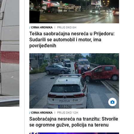
/
CRNA HRONIKA
I
PRIJE OKO 6H
Teška saobraćajna nesreća u Prijedoru:
Sudarili se automobil i motor, ima
povrijeđenih
/
CRNA HRONIKA
I
PRIJE OKO 12H
Saobraćajna nesreća na tranzitu: Stvorile
se ogromne gužve, policija na terenu