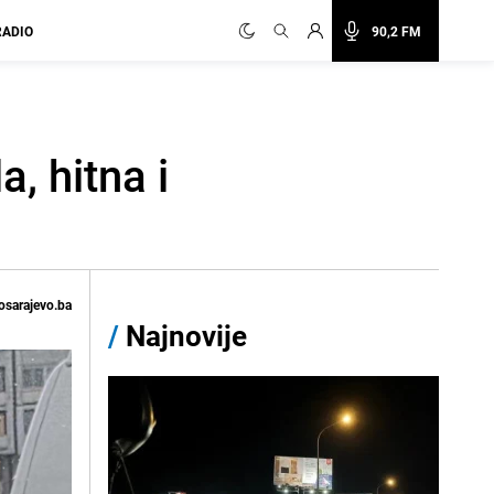
RADIO
90,2 FM
, hitna i
osarajevo.ba
/
Najnovije