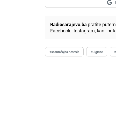
Radiosarajevo.ba
pratite putem 
Facebook
|
Instagram
, kao i p
#saobraćajna nesreća
#Ciglane