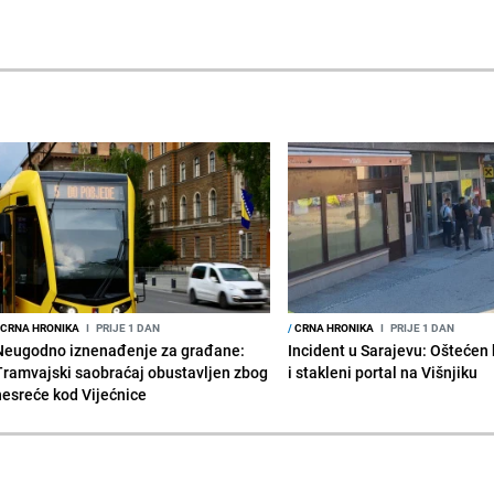
CRNA HRONIKA
I
PRIJE 1 DAN
/
CRNA HRONIKA
I
PRIJE 1 DAN
Neugodno iznenađenje za građane:
Incident u Sarajevu: Ošteće
Tramvajski saobraćaj obustavljen zbog
i stakleni portal na Višnjiku
nesreće kod Vijećnice