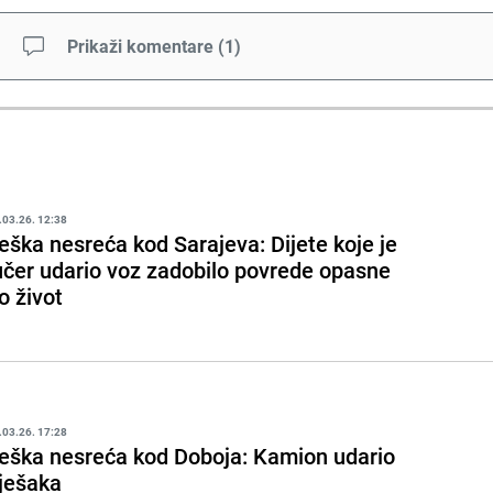
Prikaži komentare
(
1
)
.03.26. 12:38
eška nesreća kod Sarajeva: Dijete koje je
učer udario voz zadobilo povrede opasne
o život
.03.26. 17:28
eška nesreća kod Doboja: Kamion udario
ješaka