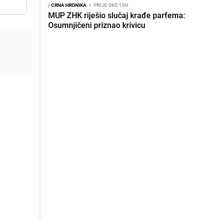
/
CRNA HRONIKA
I
PRIJE OKO 15H
MUP ZHK riješio slučaj krađe parfema:
Osumnjičeni priznao krivicu