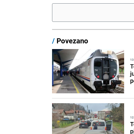
/
Povezano
13
T
j
p
12
T
p