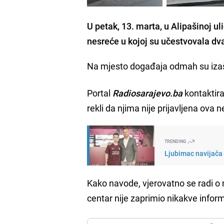
U petak, 13. marta, u Alipašinoj ul
nesreće u kojoj su učestvovala dv
Na mjesto događaja odmah su izašl
Portal
Radiosarajevo.ba
kontaktir
rekli da njima nije prijavljena ova 
TRENDING
Ljubimac navijača 
Kako navode, vjerovatno se radi o ma
centar nije zaprimio nikakve inform