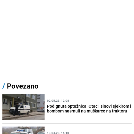
/
Povezano
02.05.23. 12:08
Podignuta optužnica: Otac i sinovi sjekirom i
bombom nasrnuli na muškarce na traktoru
13.04.23. 16:10