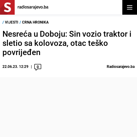
Otvor
/
VIJESTI
/
CRNA HRONIKA
Nesreća u Doboju: Sin vozio traktor i
sletio sa kolovoza, otac teško
povrijeđen
22.06.23. 12:29
Radiosarajevo.ba
0