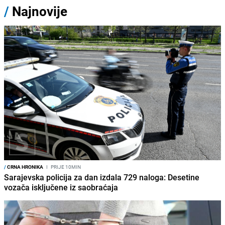
/
Najnovije
/
CRNA HRONIKA
I
PRIJE 10MIN
Sarajevska policija za dan izdala 729 naloga: Desetine
vozača isključene iz saobraćaja