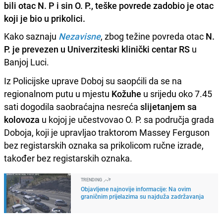
bili otac N. P i sin O. P., teške povrede zadobio je otac
koji je bio u prikolici.
Kako saznaju
Nezavisne
, zbog težine povreda otac
N.
P. je prevezen u Univerziteski klinički centar RS
u
Banjoj Luci.
Iz Policijske uprave Doboj su saopćili da se na
regionalnom putu u mjestu
Kožuhe
u srijedu oko 7.45
sati dogodila saobraćajna nesreća
slijetanjem sa
kolovoza
u kojoj je učestvovao O. P. sa područja grada
Doboja, koji je upravljao traktorom Massey Ferguson
bez registarskih oznaka sa prikolicom ručne izrade,
također bez registarskih oznaka.
TRENDING
Objavljene najnovije informacije: Na ovim
graničnim prijelazima su najduža zadržavanja