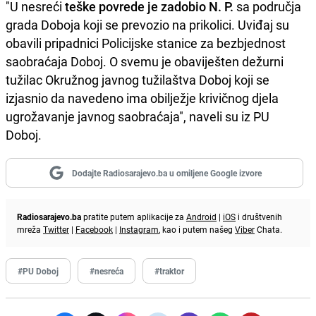
"U nesreći
teške povrede je zadobio N. P.
sa područja
grada Doboja koji se prevozio na prikolici. Uviđaj su
obavili pripadnici Policijske stanice za bezbjednost
saobraćaja Doboj. O svemu je obaviješten dežurni
tužilac Okružnog javnog tužilaštva Doboj koji se
izjasnio da navedeno ima obilježje krivičnog djela
ugrožavanje javnog saobraćaja", naveli su iz PU
Doboj.
Dodajte Radiosarajevo.ba u omiljene Google izvore
Radiosarajevo.ba
pratite putem aplikacije za
Android
|
iOS
i društvenih
mreža
Twitter
|
Facebook
|
Instagram
, kao i putem našeg
Viber
Chata.
#PU Doboj
#nesreća
#traktor