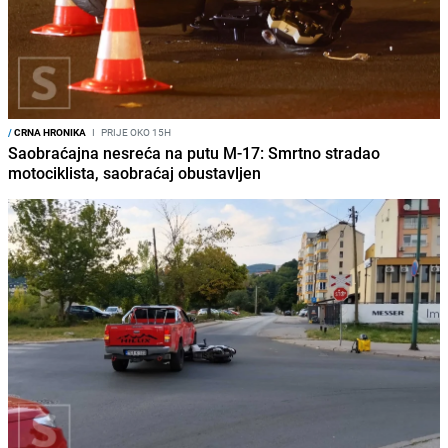
/
CRNA HRONIKA
I
PRIJE OKO 15H
Saobraćajna nesreća na putu M-17: Smrtno stradao
motociklista, saobraćaj obustavljen