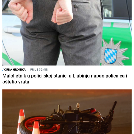
/
CRNA HRONIKA
I
PRIJE 52MIN
Maloljetnik u policijskoj stanici u Ljubinju napao policajca i
oštetio vrata