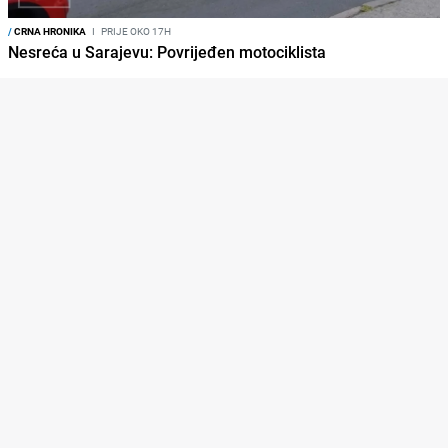
/
CRNA HRONIKA
I
PRIJE OKO 17H
Nesreća u Sarajevu: Povrijeđen motociklista