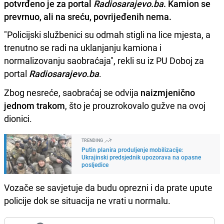
potvrđeno je za portal
Radiosarajevo.ba
. Kamion se
prevrnuo, ali na sreću, povrijeđenih nema.
"Policijski službenici su odmah stigli na lice mjesta, a
trenutno se radi na uklanjanju kamiona i
normalizovanju saobraćaja", rekli su iz PU Doboj za
portal
Radiosarajevo.ba
.
Zbog nesreće, saobraćaj se odvija
naizmjenično
jednom trakom
, što je prouzrokovalo gužve na ovoj
dionici.
TRENDING
Putin planira produljenje mobilizacije:
Ukrajinski predsjednik upozorava na opasne
posljedice
Vozače se savjetuje da budu oprezni i da prate upute
policije dok se situacija ne vrati u normalu.