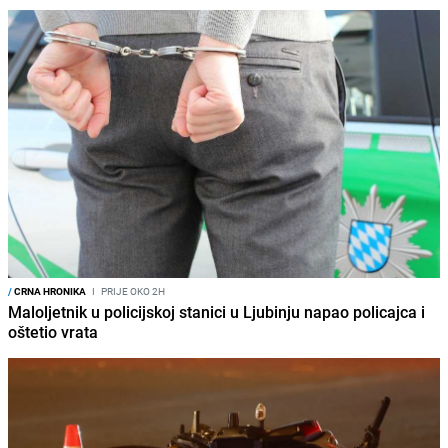
/
CRNA HRONIKA
I
PRIJE OKO 2H
Maloljetnik u policijskoj stanici u Ljubinju napao policajca i
oštetio vrata