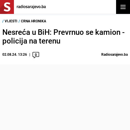
Otvor
/
VIJESTI
/
CRNA HRONIKA
Nesreća u BiH: Prevrnuo se kamion -
policija na terenu
02.08.24. 13:26
Radiosarajevo.ba
0