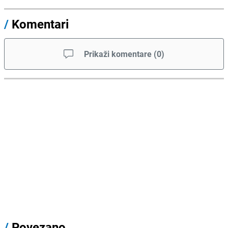
/
Komentari
Prikaži komentare
(
0
)
/
Povezano