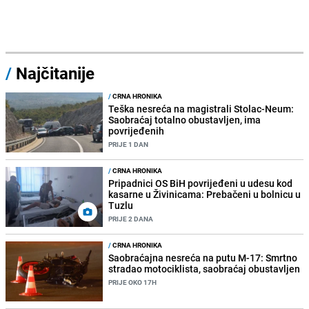
/
Najčitanije
/
CRNA HRONIKA
Teška nesreća na magistrali Stolac-Neum:
Saobraćaj totalno obustavljen, ima
povrijeđenih
PRIJE 1 DAN
/
CRNA HRONIKA
Pripadnici OS BiH povrijeđeni u udesu kod
kasarne u Živinicama: Prebačeni u bolnicu u
Tuzlu
PRIJE 2 DANA
/
CRNA HRONIKA
Saobraćajna nesreća na putu M-17: Smrtno
stradao motociklista, saobraćaj obustavljen
PRIJE OKO 17H