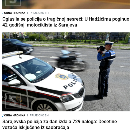
/
CRNA HRONIKA
I
PRIJE OKO 1H
Oglasila se policija o tragičnoj nesreći: U Hadžićima poginuo
42-godišnji motociklista iz Sarajeva
/
CRNA HRONIKA
I
PRIJE OKO 2H
Sarajevska policija za dan izdala 729 naloga: Desetine
vozača isključene iz saobraćaja