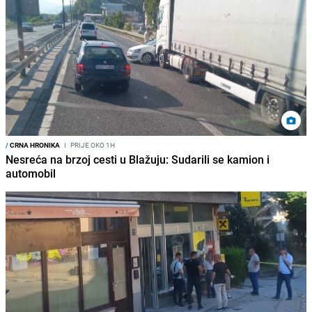
/
CRNA HRONIKA
I
PRIJE OKO 1H
Nesreća na brzoj cesti u Blažuju: Sudarili se kamion i
automobil