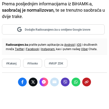
Prema posljednjim informacijama iz BiHAMK-a,
saobraćaj je normalizovan,
te se trenutno saobraća u
dvije trake.
Dodajte Radiosarajevo.ba u omiljene Google izvore
Radiosarajevo.ba
pratite putem aplikacije za
Android
|
iOS
i društvenih
mreža
Twitter
|
Facebook
|
Instagram
, kao i putem našeg
Viber
Chata.
#Kakanj
#Visoko
#MUP ZDK