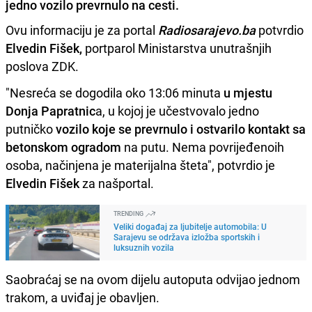
jedno vozilo prevrnulo na cesti.
Ovu informaciju je za portal
Radiosarajevo.ba
potvrdio
Elvedin Fišek,
portparol Ministarstva unutrašnjih
poslova ZDK.
"Nesreća se dogodila oko 13:06 minuta
u mjestu
Donja Papratnic
a, u kojoj je učestvovalo jedno
putničko
vozilo koje se prevrnulo i ostvarilo kontakt sa
betonskom ogradom
na putu. Nema povrijeđenoih
osoba, načinjena je materijalna šteta", potvrdio je
Elvedin Fišek
za našportal.
TRENDING
Veliki događaj za ljubitelje automobila: U
Sarajevu se održava izložba sportskih i
luksuznih vozila
Saobraćaj se na ovom dijelu autoputa odvijao jednom
trakom, a uviđaj je obavljen.