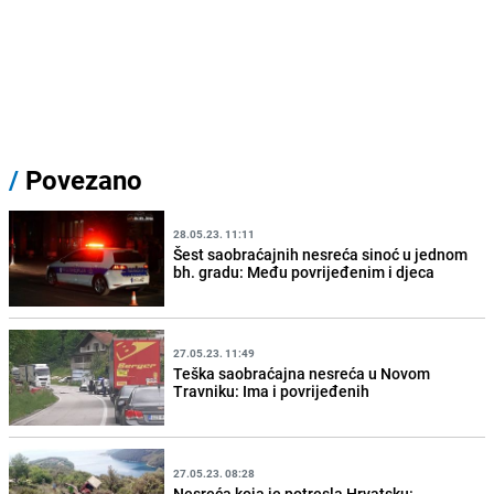
/
Povezano
28.05.23. 11:11
Šest saobraćajnih nesreća sinoć u jednom
bh. gradu: Među povrijeđenim i djeca
27.05.23. 11:49
Teška saobraćajna nesreća u Novom
Travniku: Ima i povrijeđenih
27.05.23. 08:28
Nesreća koja je potresla Hrvatsku: