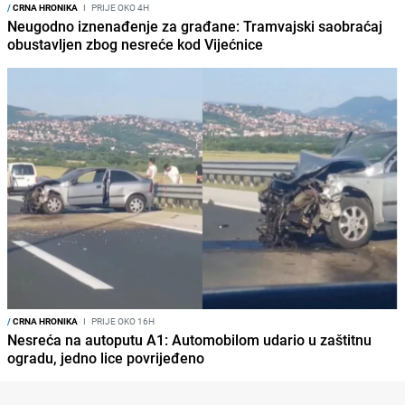
/
CRNA HRONIKA
I
PRIJE OKO 4H
Neugodno iznenađenje za građane: Tramvajski saobraćaj
obustavljen zbog nesreće kod Vijećnice
/
CRNA HRONIKA
I
PRIJE OKO 16H
Nesreća na autoputu A1: Automobilom udario u zaštitnu
ogradu, jedno lice povrijeđeno