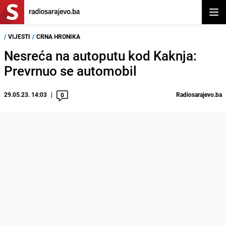
Otvor
/
VIJESTI
/
CRNA HRONIKA
Nesreća na autoputu kod Kaknja:
Prevrnuo se automobil
29.05.23. 14:03
Radiosarajevo.ba
0