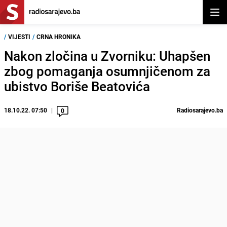
Otvor
/
VIJESTI
/
CRNA HRONIKA
Nakon zločina u Zvorniku: Uhapšen
zbog pomaganja osumnjičenom za
ubistvo Boriše Beatovića
18.10.22. 07:50
Radiosarajevo.ba
0