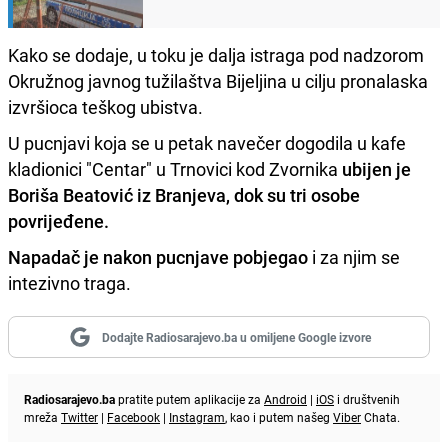
Kako se dodaje, u toku je dalja istraga pod nadzorom
Okružnog javnog tužilaštva Bijeljina u cilju pronalaska
izvršioca teškog ubistva.
U pucnjavi koja se u petak navečer dogodila u kafe
kladionici "Centar" u Trnovici kod Zvornika
ubijen je
Boriša Beatović iz Branjeva, dok su tri osobe
povrijeđene.
Napadač je nakon pucnjave pobjegao
i za njim se
intezivno traga.
Dodajte Radiosarajevo.ba u omiljene Google izvore
Radiosarajevo.ba
pratite putem aplikacije za
Android
|
iOS
i društvenih
mreža
Twitter
|
Facebook
|
Instagram
, kao i putem našeg
Viber
Chata.