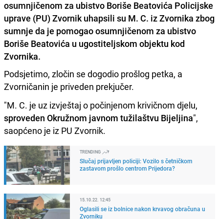
osumnjičenom za ubistvo Boriše Beatovića Policijske
uprave (PU) Zvornik uhapsili su M. C. iz Zvornika zbog
sumnje da je pomogao osumnjičenom za ubistvo
Boriše Beatovića u ugostiteljskom objektu kod
Zvornika.
Podsjetimo, zločin se dogodio prošlog petka, a
Zvorničanin je priveden prekjučer.
"M. C. je uz izvještaj o počinjenom krivičnom djelu,
sproveden Okružnom javnom tužilaštvu Bijeljina
",
saopćeno je iz PU Zvornik.
TRENDING
Slučaj prijavljen policiji: Vozilo s četničkom
zastavom prošlo centrom Prijedora?
15.10.22. 12:45
Oglasili se iz bolnice nakon krvavog obračuna u
Zvorniku