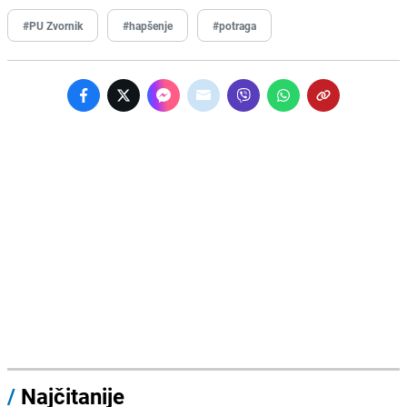
#PU Zvornik
#hapšenje
#potraga
/
Najčitanije