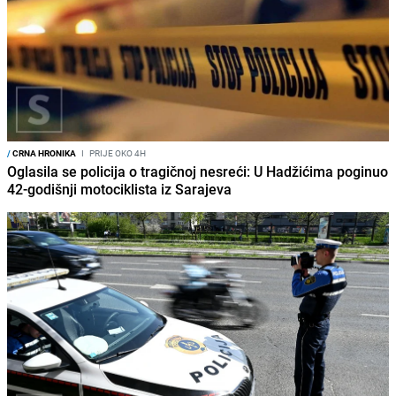
/
CRNA HRONIKA
I
PRIJE OKO 4H
Oglasila se policija o tragičnoj nesreći: U Hadžićima poginuo
42-godišnji motociklista iz Sarajeva