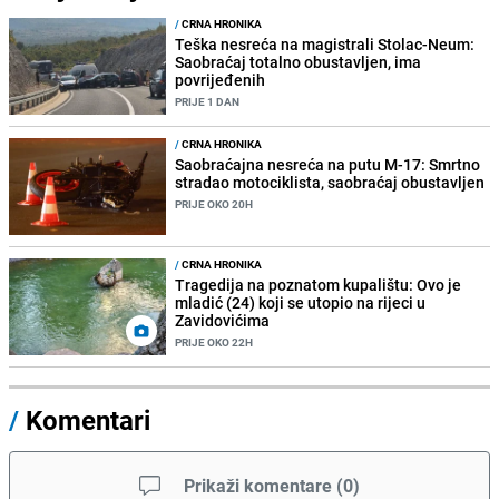
/
CRNA HRONIKA
Teška nesreća na magistrali Stolac-Neum:
Saobraćaj totalno obustavljen, ima
povrijeđenih
PRIJE 1 DAN
/
CRNA HRONIKA
Saobraćajna nesreća na putu M-17: Smrtno
stradao motociklista, saobraćaj obustavljen
PRIJE OKO 20H
/
CRNA HRONIKA
Tragedija na poznatom kupalištu: Ovo je
mladić (24) koji se utopio na rijeci u
Zavidovićima
PRIJE OKO 22H
/
Komentari
Prikaži komentare
(
0
)