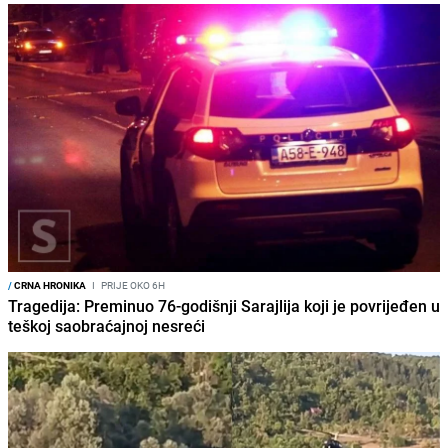
/
CRNA HRONIKA
I
PRIJE OKO 6H
Tragedija: Preminuo 76-godišnji Sarajlija koji je povrijeđen u
teškoj saobraćajnoj nesreći