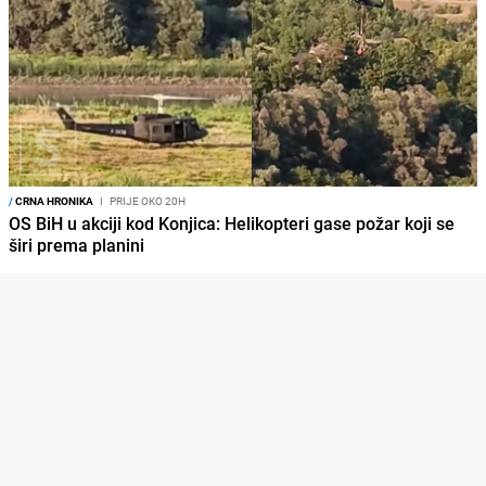
/
CRNA HRONIKA
I
PRIJE OKO 20H
OS BiH u akciji kod Konjica: Helikopteri gase požar koji se
širi prema planini