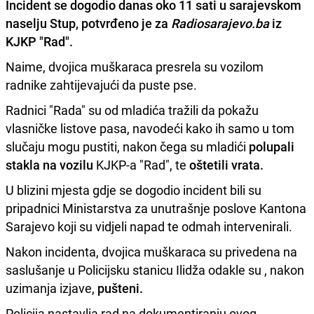
Incident se dogodio danas oko 11 sati u sarajevskom
naselju Stup, potvrđeno je za
Radiosarajevo.ba
iz
KJKP "Rad".
Naime, dvojica muškaraca presrela su vozilom
radnike zahtijevajući da puste pse.
Radnici "Rada" su od mladića tražili da pokažu
vlasničke listove pasa, navodeći kako ih samo u tom
slučaju mogu pustiti, nakon čega su mladići
polupali
stakla na vozilu
KJKP-a "Rad", te
oštetili vrata.
U blizini mjesta gdje se dogodio incident bili su
pripadnici Ministarstva za unutrašnje poslove Kantona
Sarajevo koji su vidjeli napad te odmah intervenirali.
Nakon incidenta, dvojica muškaraca su privedena na
saslušanje u Policijsku stanicu Ilidža odakle su , nakon
uzimanja izjave,
pušteni.
Policija nastavlja rad na dokumentiranju ovog