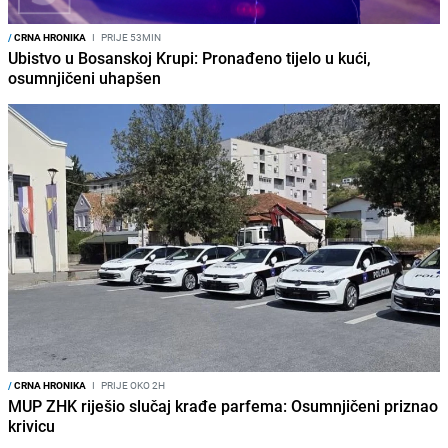
/
CRNA HRONIKA
I
PRIJE 53MIN
Ubistvo u Bosanskoj Krupi: Pronađeno tijelo u kući,
osumnjičeni uhapšen
/
CRNA HRONIKA
I
PRIJE OKO 2H
MUP ZHK riješio slučaj krađe parfema: Osumnjičeni priznao
krivicu