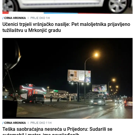
/
CRNA HRONIKA
I
PRIJE OKO 1H
Učenici trpjeli vršnjačko nasilje: Pet maloljetnika prijavljeno
tužilaštvu u Mrkonjić gradu
/
CRNA HRONIKA
I
PRIJE OKO 11H
Teška saobraćajna nesreća u Prijedoru: Sudarili se