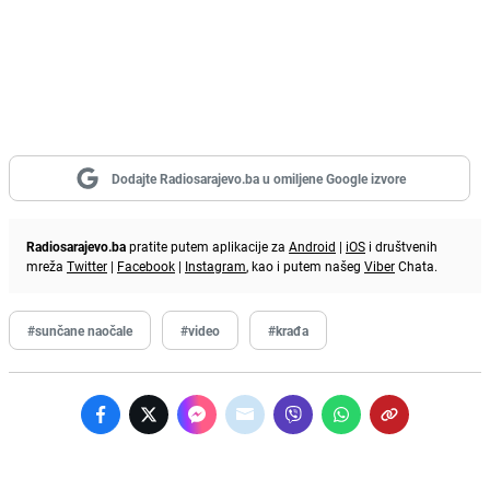
Dodajte Radiosarajevo.ba u omiljene Google izvore
Radiosarajevo.ba
pratite putem aplikacije za
Android
|
iOS
i društvenih
mreža
Twitter
|
Facebook
|
Instagram
, kao i putem našeg
Viber
Chata.
#sunčane naočale
#video
#krađa