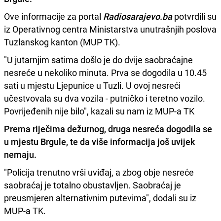
Ove informacije za portal
Radiosarajevo.ba
potvrdili su
iz Operativnog centra Ministarstva unutrašnjih poslova
Tuzlanskog kanton (MUP TK).
"U jutarnjim satima došlo je do dvije saobraćajne
nesreće u nekoliko minuta. Prva se dogodila u 10.45
sati u mjestu Ljepunice u Tuzli. U ovoj nesreći
učestvovala su dva vozila - putničko i teretno vozilo.
Povrijeđenih nije bilo", kazali su nam iz MUP-a TK
Prema riječima dežurnog, druga nesreća dogodila se
u mjestu Brgule, te da više informacija još uvijek
nemaju.
"Policija trenutno vrši uviđaj, a zbog obje nesreće
saobraćaj je totalno obustavljen. Saobraćaj je
preusmjeren alternativnim putevima", dodali su iz
MUP-a TK.