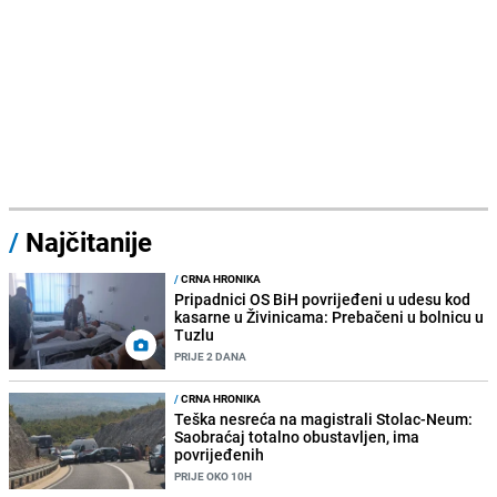
/
Najčitanije
/
CRNA HRONIKA
Pripadnici OS BiH povrijeđeni u udesu kod
kasarne u Živinicama: Prebačeni u bolnicu u
Tuzlu
PRIJE 2 DANA
/
CRNA HRONIKA
Teška nesreća na magistrali Stolac-Neum:
Saobraćaj totalno obustavljen, ima
povrijeđenih
PRIJE OKO 10H