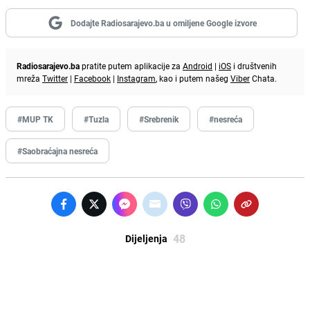
Dodajte Radiosarajevo.ba u omiljene Google izvore
Radiosarajevo.ba
pratite putem aplikacije za
Android
|
iOS
i društvenih
mreža
Twitter
|
Facebook
|
Instagram
, kao i putem našeg
Viber
Chata.
#MUP TK
#Tuzla
#Srebrenik
#nesreća
#Saobraćajna nesreća
48
Dijeljenja