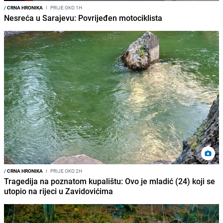
/
CRNA HRONIKA
I
PRIJE OKO 1H
Nesreća u Sarajevu: Povrijeđen motociklista
/
CRNA HRONIKA
I
PRIJE OKO 2H
Tragedija na poznatom kupalištu: Ovo je mladić (24) koji se
utopio na rijeci u Zavidovićima