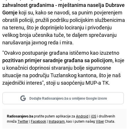
zahvalnost građanima - mještanima naselja Dubrave
Gornje
koji su, kako se navodi, sa punim povjerenjem
obratili policiji, pružili podršku policijskim službenicima
na terenu, što je doprinijelo lociranju i privođenju
velikog broja učesnika tuče, te daljem sprečavanju
narušavanja javnog reda i mira.
"Ovakvo postupanje građana ističemo kao izuzetno
pozitivan primjer saradnje građana sa policijom
, koje
u konačnici doprinosi stvaranju bolje sigurnosne
situacije na području Tuzlanskog kantona, što je naš
zajednički interes", stoji u saopćenju MUP-a TK.
Dodajte Radiosarajevo.ba u omiljene Google izvore
Radiosarajevo.ba
pratite putem aplikacije za
Android
|
iOS
i društvenih
mreža
Twitter
|
Facebook
|
Instagram
, kao i putem našeg
Viber
Chata.