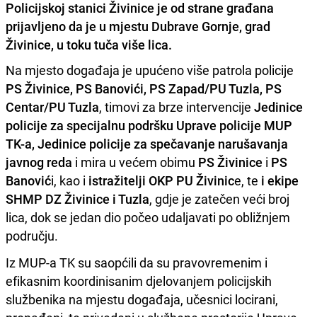
Policijskoj stanici Živinice je od strane građana
prijavljeno da je u mjestu Dubrave Gornje, grad
Živinice, u toku tuča više lica.
Na mjesto događaja je upućeno više patrola policije
PS Živinice, PS Banovići, PS Zapad/PU Tuzla, PS
Centar/PU Tuzla
, timovi za brze intervencije
Jedinice
policije za specijalnu podršku Uprave policije MUP
TK-a,
Jedinice policije za spečavanje narušavanja
javnog reda
i mira u većem obimu
PS Živinice
i
PS
Banović
i, kao i
istražitelji OKP PU Živinic
e, te
i ekipe
SHMP DZ Živinice i Tuzla
, gdje je zatečen veći broj
lica, dok se jedan dio počeo udaljavati po obližnjem
području.
Iz MUP-a TK su saopćili da su pravovremenim i
efikasnim koordinisanim djelovanjem policijskih
službenika na mjestu događaja, učesnici locirani,