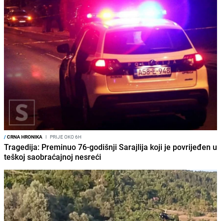
/
CRNA HRONIKA
I
PRIJE OKO 6H
Tragedija: Preminuo 76-godišnji Sarajlija koji je povrijeđen u
teškoj saobraćajnoj nesreći