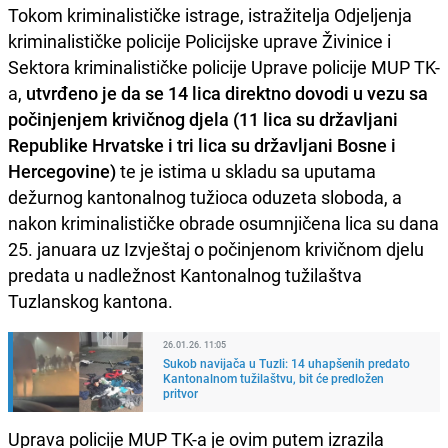
Tokom kriminalističke istrage, istražitelja Odjeljenja
kriminalističke policije Policijske uprave Živinice i
Sektora kriminalističke policije Uprave policije MUP TK-
a,
utvrđeno je da se 14 lica direktno dovodi u vezu sa
počinjenjem krivičnog djela (11 lica su državljani
Republike Hrvatske i tri lica su državljani Bosne i
Hercegovine)
te je istima u skladu sa uputama
dežurnog kantonalnog tužioca oduzeta sloboda, a
nakon kriminalističke obrade osumnjičena lica su dana
25. januara uz Izvještaj o počinjenom krivičnom djelu
predata u nadležnost Kantonalnog tužilaštva
Tuzlanskog kantona.
26.01.26. 11:05
Sukob navijača u Tuzli: 14 uhapšenih predato
Kantonalnom tužilaštvu, bit će predložen
pritvor
Uprava policije MUP TK-a je ovim putem izrazila