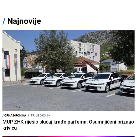
/
Najnovije
/
CRNA HRONIKA
I
PRIJE OKO 1H
MUP ZHK riješio slučaj krađe parfema: Osumnjičeni priznao
krivicu