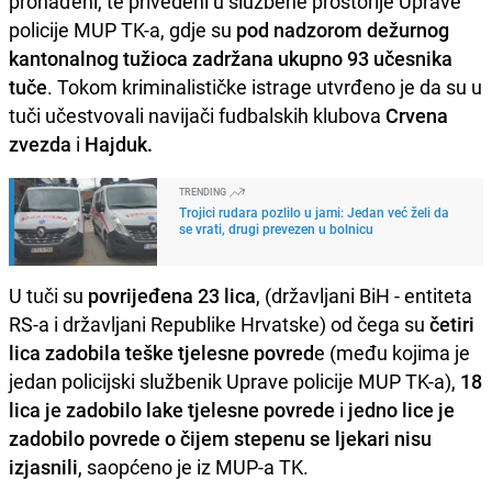
pronađeni, te privedeni u službene prostorije Uprave
policije MUP TK-a, gdje su
pod nadzorom dežurnog
kantonalnog tužioca zadržana ukupno 93 učesnika
tuče
. Tokom kriminalističke istrage utvrđeno je da su u
tuči učestvovali navijači fudbalskih klubova
Crvena
zvezda
i
Hajduk.
TRENDING
Trojici rudara pozlilo u jami: Jedan već želi da
se vrati, drugi prevezen u bolnicu
U tuči su
povrijeđena 23 lica
, (državljani BiH - entiteta
RS-a i državljani Republike Hrvatske) od čega su
četiri
lica zadobila teške tjelesne povred
e (među kojima je
jedan policijski službenik Uprave policije MUP TK-a),
18
lica je zadobilo lake tjelesne povrede
i
jedno lice je
zadobilo povrede o čijem stepenu se ljekari nisu
izjasnili
, saopćeno je iz MUP-a TK.