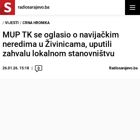
Otvor
/
VIJESTI
/
CRNA HRONIKA
MUP TK se oglasio o navijačkim
neredima u Živinicama, uputili
zahvalu lokalnom stanovništvu
26.01.26. 15:18
Radiosarajevo.ba
0