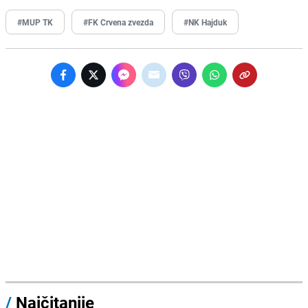
#MUP TK
#FK Crvena zvezda
#NK Hajduk
/
Najčitanije