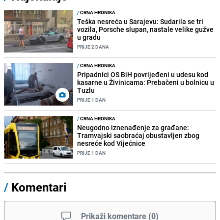
/
CRNA HRONIKA
Teška nesreća u Sarajevu: Sudarila se tri
vozila, Porsche slupan, nastale velike gužve
u gradu
PRIJE 2 DANA
/
CRNA HRONIKA
Pripadnici OS BiH povrijeđeni u udesu kod
kasarne u Živinicama: Prebačeni u bolnicu u
Tuzlu
PRIJE 1 DAN
/
CRNA HRONIKA
Neugodno iznenađenje za građane:
Tramvajski saobraćaj obustavljen zbog
nesreće kod Vijećnice
PRIJE 1 DAN
/
Komentari
Prikaži komentare
(
0
)