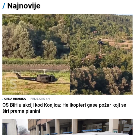
/
Najnovije
/
CRNA HRONIKA
I
PRIJE OKO 4H
OS BiH u akciji kod Konjica: Helikopteri gase požar koji se
širi prema planini