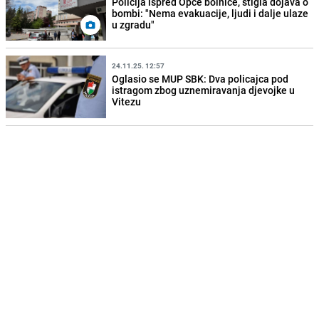
Policija ispred Opće bolnice, stigla dojava o
bombi: "Nema evakuacije, ljudi i dalje ulaze
u zgradu"
24.11.25. 12:57
Oglasio se MUP SBK: Dva policajca pod
istragom zbog uznemiravanja djevojke u
Vitezu