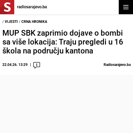
Otvor
/
VIJESTI
/
CRNA HRONIKA
MUP SBK zaprimio dojave o bombi
sa više lokacija: Traju pregledi u 16
škola na području kantona
22.04.26. 13:29
Radiosarajevo.ba
1