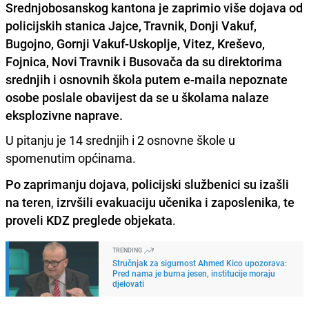
Srednjobosanskog kantona je zaprimio više dojava od
policijskih stanica Jajce, Travnik, Donji Vakuf,
Bugojno, Gornji Vakuf-Uskoplje, Vitez, Kreševo,
Fojnica, Novi Travnik i Busovača da su direktorima
srednjih i osnovnih škola putem e-maila nepoznate
osobe poslale obavijest da se u školama nalaze
eksplozivne naprave.
U pitanju je 14 srednjih i 2 osnovne škole u
spomenutim općinama.
Po zaprimanju dojava
,
policijski službenici su izašli
na teren
,
izrvšili evakuaciju učenika i zaposlenika
,
te
proveli KDZ preglede objekata
.
TRENDING
Stručnjak za sigurnost Ahmed Kico upozorava:
Pred nama je burna jesen, institucije moraju
djelovati