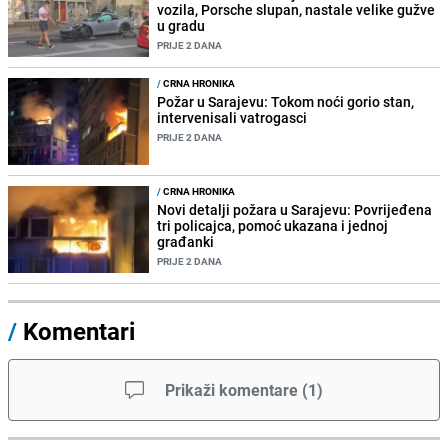
vozila, Porsche slupan, nastale velike gužve
u gradu
PRIJE 2 DANA
/
CRNA HRONIKA
Požar u Sarajevu: Tokom noći gorio stan,
intervenisali vatrogasci
PRIJE 2 DANA
/
CRNA HRONIKA
Novi detalji požara u Sarajevu: Povrijeđena
tri policajca, pomoć ukazana i jednoj
građanki
PRIJE 2 DANA
/
Komentari
Prikaži komentare
(
1
)