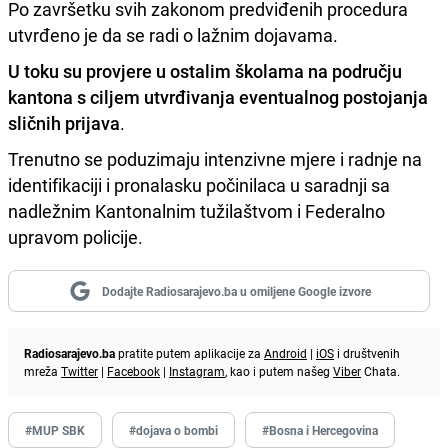
Po završetku svih zakonom predviđenih procedura
utvrđeno je da se radi o lažnim dojavama.
U toku su provjere u ostalim školama na području
kantona s ciljem utvrđivanja eventualnog postojanja
sličnih prijava
.
Trenutno se poduzimaju intenzivne mjere i radnje na
identifikaciji i pronalasku počinilaca u saradnji sa
nadležnim Kantonalnim tužilaštvom i Federalno
upravom policije.
Dodajte Radiosarajevo.ba u omiljene Google izvore
Radiosarajevo.ba
pratite putem aplikacije za
Android
|
iOS
i društvenih
mreža
Twitter
|
Facebook
|
Instagram
, kao i putem našeg
Viber
Chata.
#MUP SBK
#dojava o bombi
#Bosna i Hercegovina