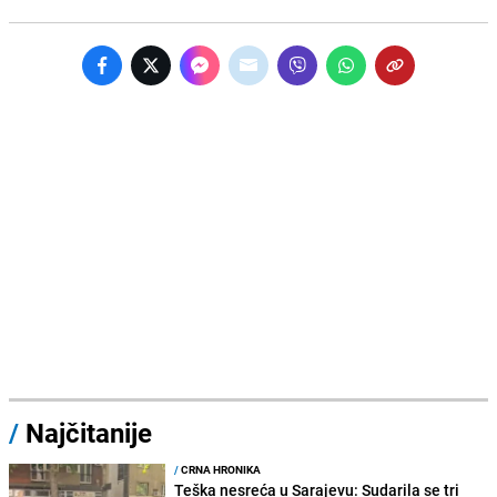
/
Najčitanije
/
CRNA HRONIKA
Teška nesreća u Sarajevu: Sudarila se tri