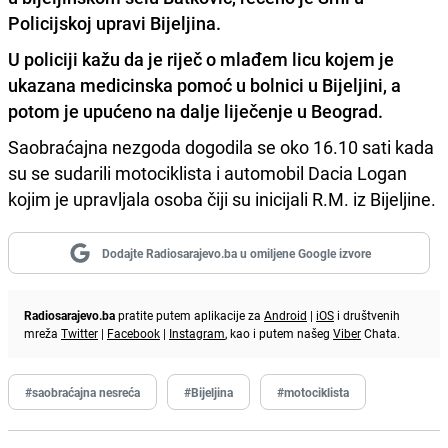
Policijskoj upravi Bijeljina.
U policiji kažu da je riječ o mlađem licu kojem je
ukazana medicinska pomoć u bolnici u Bijeljini, a
potom je upućeno na dalje liječenje u Beograd.
Saobraćajna nezgoda dogodila se oko 16.10 sati kada
su se sudarili motociklista i automobil Dacia Logan
kojim je upravljala osoba čiji su inicijali R.M. iz Bijeljine.
Dodajte Radiosarajevo.ba u omiljene Google izvore
Radiosarajevo.ba
pratite putem aplikacije za
Android
|
iOS
i društvenih
mreža
Twitter
|
Facebook
|
Instagram
, kao i putem našeg
Viber
Chata.
#saobraćajna nesreća
#Bijeljina
#motociklista