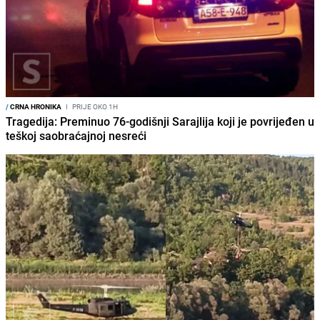
/
CRNA HRONIKA
I
PRIJE OKO 1H
Tragedija: Preminuo 76-godišnji Sarajlija koji je povrijeđen u
teškoj saobraćajnoj nesreći