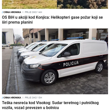
/
CRNA HRONIKA
I
PRIJE OKO 14H
OS BiH u akciji kod Konjica: Helikopteri gase požar koji se
širi prema planini
/
CRNA HRONIKA
I
PRIJE OKO 15H
Teška nesreća kod Visokog: Sudar teretnog i putničkog
vozila, vozač prevezen u bolnicu