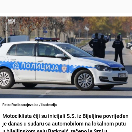
Foto: Radiosarajevo.ba / Ilustracija
Motociklista čiji su inicijali S.S. iz Bijeljine povrijeđen
je danas u sudaru sa automobilom na lokalnom putu
u bijeljinskom selu Batković, rečeno je Srni u