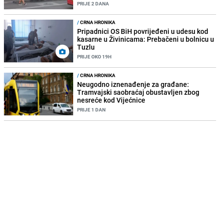
PRIJE 2 DANA
/
CRNA HRONIKA
Pripadnici OS BiH povrijeđeni u udesu kod
kasarne u Živinicama: Prebačeni u bolnicu u
Tuzlu
PRIJE OKO 19H
/
CRNA HRONIKA
Neugodno iznenađenje za građane:
Tramvajski saobraćaj obustavljen zbog
nesreće kod Vijećnice
PRIJE 1 DAN