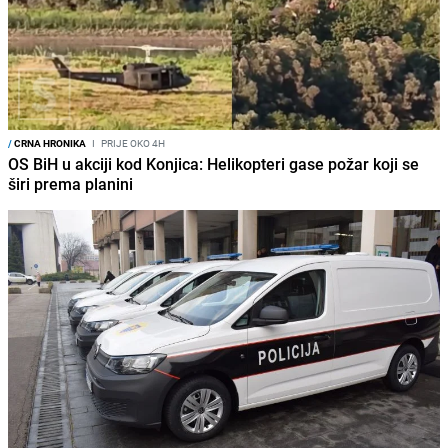
/
CRNA HRONIKA
I
PRIJE OKO 4H
OS BiH u akciji kod Konjica: Helikopteri gase požar koji se
širi prema planini