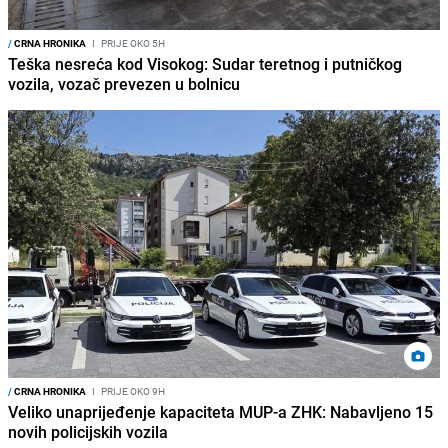
/
CRNA HRONIKA
I
PRIJE OKO 5H
Teška nesreća kod Visokog: Sudar teretnog i putničkog
vozila, vozač prevezen u bolnicu
/
CRNA HRONIKA
I
PRIJE OKO 9H
Veliko unaprijeđenje kapaciteta MUP-a ZHK: Nabavljeno 15
novih policijskih vozila