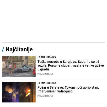
/
Najčitanije
/
CRNA HRONIKA
Teška nesreća u Sarajevu: Sudarila se tri
vozila, Porsche slupan, nastale velike gužve
u gradu
PRIJE 2 DANA
/
CRNA HRONIKA
Požar u Sarajevu: Tokom noći gorio stan,
intervenisali vatrogasci
PRIJE 2 DANA