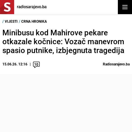
Otvor
/
VIJESTI
/
CRNA HRONIKA
Minibusu kod Mahirove pekare
otkazale kočnice: Vozač manevrom
spasio putnike, izbjegnuta tragedija
15.06.26. 12:16
Radiosarajevo.ba
10