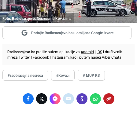
Foto: Radiosarajevo: Nesreća na Kovačima
Dodajte Radiosarajevo.ba u omiljene Google izvore
Radiosarajevo.ba
pratite putem aplikacije za
Android
|
iOS
i društvenih
mreža
Twitter
|
Facebook
|
Instagram
, kao i putem našeg
Viber
Chata.
#saobraćajna nesreća
#Kovači
# MUP KS