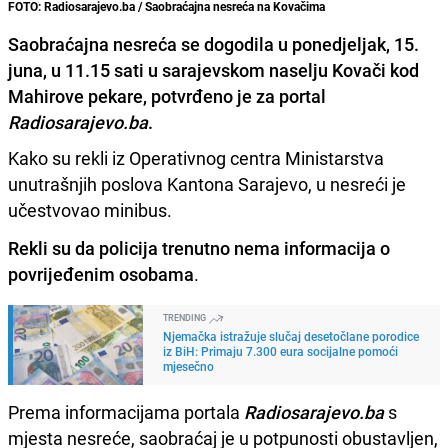
FOTO: Radiosarajevo.ba / Saobraćajna nesreća na Kovačima
Saobraćajna nesreća se dogodila u ponedjeljak, 15.
juna, u 11.15 sati u sarajevskom naselju Kovači kod
Mahirove pekare, potvrđeno je za portal
Radiosarajevo.ba
.
Kako su rekli iz Operativnog centra Ministarstva
unutrašnjih poslova Kantona Sarajevo, u nesreći je
učestvovao minibus.
Rekli su da policija trenutno nema informacija o
povrijeđenim osobama
.
TRENDING
Njemačka istražuje slučaj desetočlane porodice
iz BiH: Primaju 7.300 eura socijalne pomoći
mjesečno
Prema informacijama portala
Radiosarajevo.ba
s
mjesta nesreće, saobraćaj je u potpunosti obustavljen,