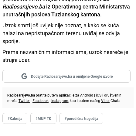
Radiosarajevo.ba
iz Operativnog centra Ministarstva
unutrašnjih poslova Tuzlanskog kantona.
Uzrok smrti još uvijek nije poznat, a kako se kuća
nalazi na nepristupačnom terenu uviđaj se odvija
sporije.
Prema nezvaničnim informacijama, uzrok nesreće je
strujni udar.
Dodajte Radiosarajevo.ba u omiljene Google izvore
Radiosarajevo.ba
pratite putem aplikacije za
Android
|
iOS
i društvenih
mreža
Twitter
|
Facebook
|
Instagram
, kao i putem našeg
Viber
Chata.
#Kalesija
#MUP TK
#porodična tragedija