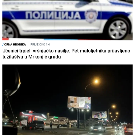
/
CRNA HRONIKA
I
PRIJE OKO 1H
Učenici trpjeli vršnjačko nasilje: Pet maloljetnika prijavljeno
tužilaštvu u Mrkonjić gradu