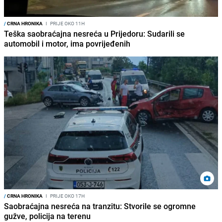
/
CRNA HRONIKA
I
PRIJE OKO 11H
Teška saobraćajna nesreća u Prijedoru: Sudarili se
automobil i motor, ima povrijeđenih
/
CRNA HRONIKA
I
PRIJE OKO 17H
Saobraćajna nesreća na tranzitu: Stvorile se ogromne
gužve, policija na terenu