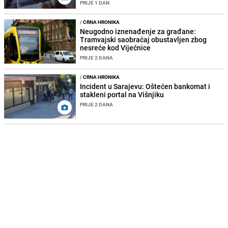
PRIJE 1 DAN
/
CRNA HRONIKA
Neugodno iznenađenje za građane:
Tramvajski saobraćaj obustavljen zbog
nesreće kod Vijećnice
PRIJE 2 DANA
/
CRNA HRONIKA
Incident u Sarajevu: Oštećen bankomat i
stakleni portal na Višnjiku
PRIJE 2 DANA