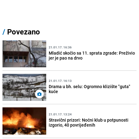
/
Povezano
21.01.17. 16:36
Mladić skočio sa 11. sprata zgrade: Preživio
jer je pao na drvo
21.01.17. 16:13
Drama u bh. selu: Ogromno klizište "guta"
kuće
21.01.17. 13:24
Stravični prizori: Noćni klub u potpunosti
izgorio, 40 povrijeđenih