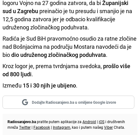
logoru Vojno na 27 godina zatvora, da bi
Županijski
sud u Zagrebu
preinačio je tu presudu i smanjio je na
12,5 godina zatvora jer je odbacio kvalifikacije
udruženog zločinačkog poduhvata.
Radića je Sud BiH pravomoćno osudio za ratne zločine
nad Bošnjacima na području Mostara navodeći da je
bio
dio udruženog zločinačkog poduhvata
.
Kroz logor je, prema tvrdnjama svedoka,
prošlo više
od 800 ljudi
.
Između
15 i 30 njih je ubijeno
.
Dodajte Radiosarajevo.ba u omiljene Google izvore
Radiosarajevo.ba
pratite putem aplikacije za
Android
|
iOS
i društvenih
mreža
Twitter
|
Facebook
|
Instagram
, kao i putem našeg
Viber
Chata.