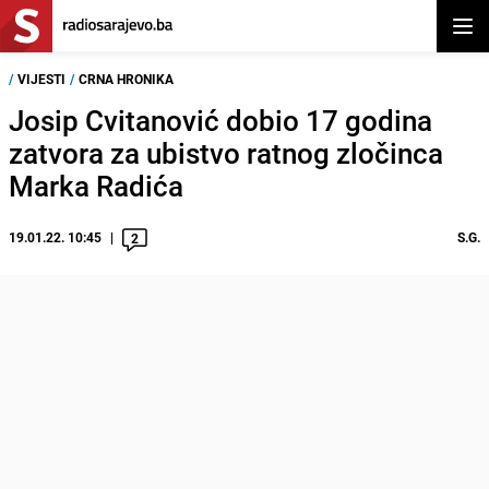
Otvor
/
VIJESTI
/
CRNA HRONIKA
Josip Cvitanović dobio 17 godina
zatvora za ubistvo ratnog zločinca
Marka Radića
19.01.22. 10:45
S.G.
2