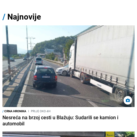
/
Najnovije
/
CRNA HRONIKA
I
PRIJE OKO 4H
Nesreća na brzoj cesti u Blažuju: Sudarili se kamion i
automobil