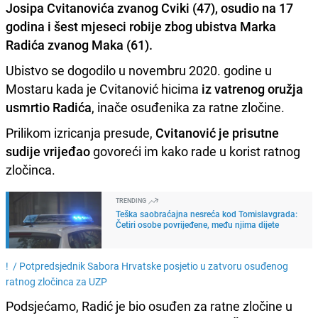
Josipa Cvitanovića zvanog Cviki (47), osudio na 17
godina i šest mjeseci robije zbog ubistva Marka
Radića zvanog Maka (61)
.
Ubistvo se dogodilo u novembru 2020. godine u
Mostaru kada je Cvitanović hicima
iz vatrenog oružja
usmrtio Radića
, inače osuđenika za ratne zločine.
Prilikom izricanja presude,
Cvitanović je prisutne
sudije vrijeđao
govoreći im kako rade u korist ratnog
zločinca.
TRENDING
Teška saobraćajna nesreća kod Tomislavgrada:
Četiri osobe povrijeđene, među njima dijete
! /
Potpredsjednik Sabora Hrvatske posjetio u zatvoru osuđenog
ratnog zločinca za UZP
Podsjećamo, Radić je bio osuđen za ratne zločine u