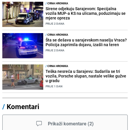
/
CRNA HRONIKA
Sirene odjekuju Sarajevom: Specijalna
vozila MUP-a KS na ulicama, poduzimaju se
mjere opreza
PRIJE 2 DANA
/
CRNA HRONIKA
Šta se dešava u sarajevskom naselju Vraca?
Policija zaprimila dojavu, izašli na teren
PRIJE 2 DANA
/
CRNA HRONIKA
Teška nesreća u Sarajevu: Sudarila se tri
vozila, Porsche slupan, nastale velike gužve
u gradu
PRIJE 1 DAN
/
Komentari
Prikaži komentare
(
2
)