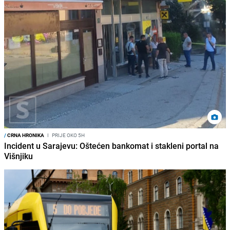
/
CRNA HRONIKA
I
PRIJE OKO 5H
Incident u Sarajevu: Oštećen bankomat i stakleni portal na
Višnjiku