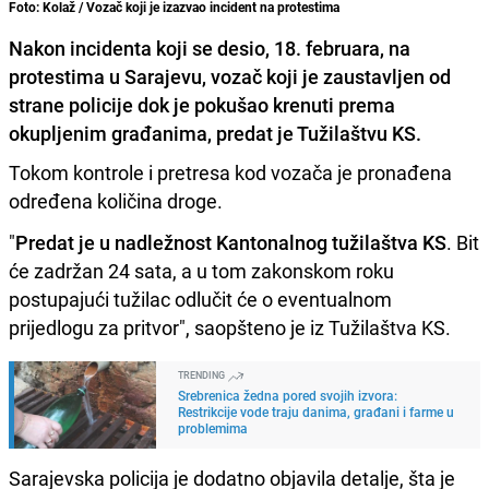
Foto: Kolaž / Vozač koji je izazvao incident na protestima
Nakon incidenta koji se desio, 18. februara, na
protestima u Sarajevu, vozač koji je zaustavljen od
strane policije dok je pokušao krenuti prema
okupljenim građanima, predat je Tužilaštvu KS.
Tokom kontrole i pretresa kod vozača je pronađena
određena količina droge.
"
Predat je u nadležnost Kantonalnog tužilaštva KS
. Bit
će zadržan 24 sata, a u tom zakonskom roku
postupajući tužilac odlučit će o eventualnom
prijedlogu za pritvor", saopšteno je iz Tužilaštva KS.
TRENDING
Srebrenica žedna pored svojih izvora:
Restrikcije vode traju danima, građani i farme u
problemima
Sarajevska policija je dodatno objavila detalje, šta je