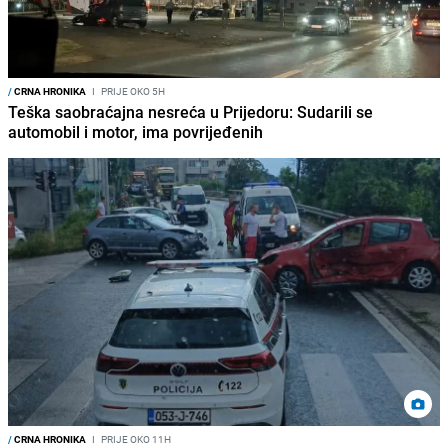
/
CRNA HRONIKA
I
PRIJE OKO 5H
Teška saobraćajna nesreća u Prijedoru: Sudarili se
automobil i motor, ima povrijeđenih
/
CRNA HRONIKA
I
PRIJE OKO 11H