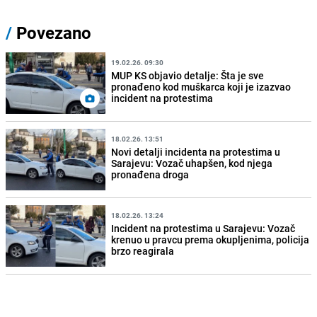
/
Povezano
19.02.26. 09:30
MUP KS objavio detalje: Šta je sve
pronađeno kod muškarca koji je izazvao
incident na protestima
18.02.26. 13:51
Novi detalji incidenta na protestima u
Sarajevu: Vozač uhapšen, kod njega
pronađena droga
18.02.26. 13:24
Incident na protestima u Sarajevu: Vozač
krenuo u pravcu prema okupljenima, policija
brzo reagirala