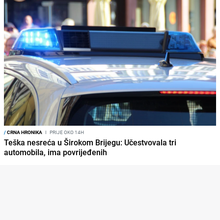
/
CRNA HRONIKA
I
PRIJE OKO 14H
Teška nesreća u Širokom Brijegu: Učestvovala tri
automobila, ima povrijeđenih