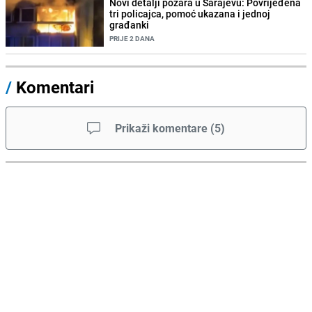
Novi detalji požara u Sarajevu: Povrijeđena
tri policajca, pomoć ukazana i jednoj
građanki
PRIJE 2 DANA
/
Komentari
Prikaži komentare
(
5
)