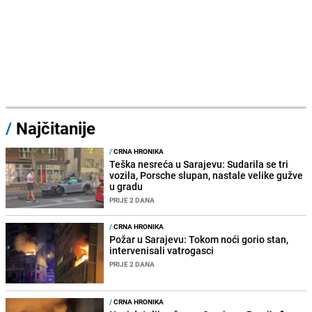
/
Najčitanije
/
CRNA HRONIKA
Teška nesreća u Sarajevu: Sudarila se tri
vozila, Porsche slupan, nastale velike gužve
u gradu
PRIJE 2 DANA
/
CRNA HRONIKA
Požar u Sarajevu: Tokom noći gorio stan,
intervenisali vatrogasci
PRIJE 2 DANA
/
CRNA HRONIKA