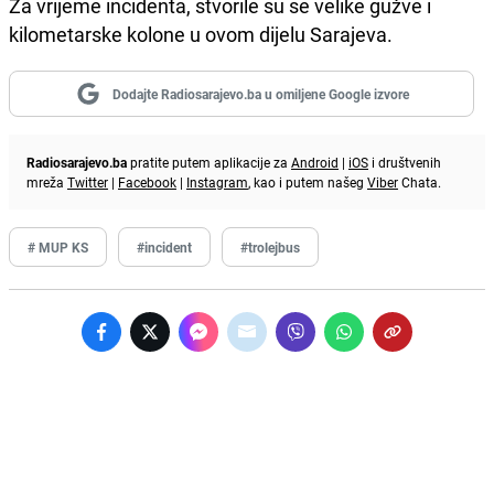
Za vrijeme incidenta, stvorile su se velike gužve i
kilometarske kolone u ovom dijelu Sarajeva.
Dodajte Radiosarajevo.ba u omiljene Google izvore
Radiosarajevo.ba
pratite putem aplikacije za
Android
|
iOS
i društvenih
mreža
Twitter
|
Facebook
|
Instagram
, kao i putem našeg
Viber
Chata.
# MUP KS
#incident
#trolejbus