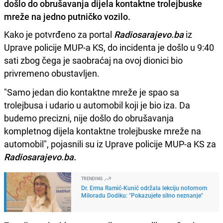
došlo do obrušavanja dijela kontaktne trolejbuske
mreže na jedno putničko vozilo.
Kako je potvrđeno za portal
Radiosarajevo.ba
iz
Uprave policije MUP-a KS, do incidenta je došlo u 9:40
sati zbog čega je saobraćaj na ovoj dionici bio
privremeno obustavljen.
"Samo jedan dio kontaktne mreže je spao sa
trolejbusa i udario u automobil koji je bio iza. Da
budemo precizni, nije došlo do obrušavanja
kompletnog dijela kontaktne trolejbuske mreže na
automobil", pojasnili su iz Uprave policije MUP-a KS za
Radiosarajevo.ba.
TRENDING
Dr. Erma Ramić-Kunić održala lekciju notornom
Miloradu Dodiku: "Pokazujete silno neznanje"