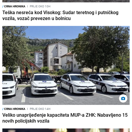
/
CRNA HRONIKA
I
PRIJE OKO 10H
Teška nesreća kod Visokog: Sudar teretnog i putničkog
vozila, vozač prevezen u bolnicu
/
CRNA HRONIKA
I
PRIJE OKO 14H
Veliko unaprijeđenje kapaciteta MUP-a ZHK: Nabavljeno 15
novih policijskih vozila