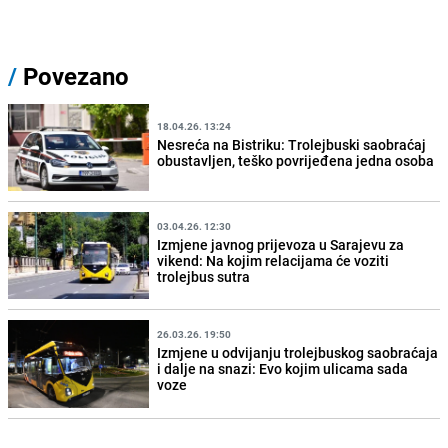
/
Povezano
18.04.26. 13:24
Nesreća na Bistriku: Trolejbuski saobraćaj
obustavljen, teško povrijeđena jedna osoba
03.04.26. 12:30
Izmjene javnog prijevoza u Sarajevu za
vikend: Na kojim relacijama će voziti
trolejbus sutra
26.03.26. 19:50
Izmjene u odvijanju trolejbuskog saobraćaja
i dalje na snazi: Evo kojim ulicama sada
voze