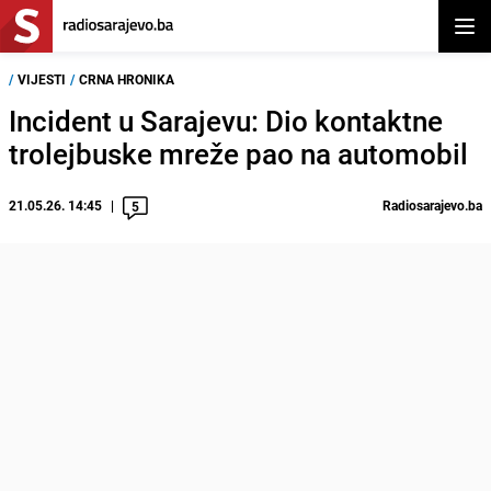
Otvor
/
VIJESTI
/
CRNA HRONIKA
Incident u Sarajevu: Dio kontaktne
trolejbuske mreže pao na automobil
21.05.26. 14:45
Radiosarajevo.ba
5