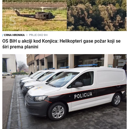
/
CRNA HRONIKA
I
PRIJE OKO 9H
OS BiH u akciji kod Konjica: Helikopteri gase požar koji se
širi prema planini