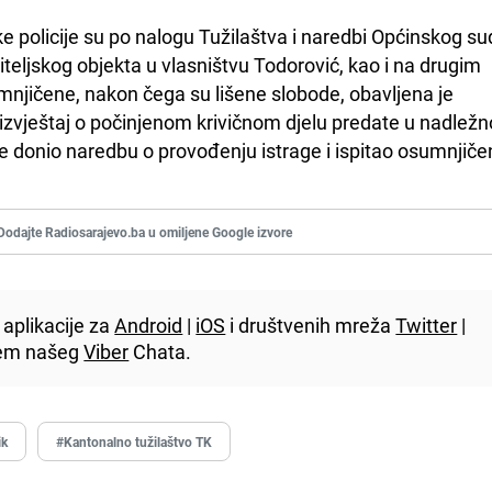
ke policije su po nalogu Tužilaštva i naredbi Općinskog su
titeljskog objekta u vlasništvu Todorović, kao i na drugim 
umnjičene, nakon čega su lišene slobode, obavljena je 
 izvještaj o počinjenom krivičnom djelu predate u nadležno
 je donio naredbu o provođenju istrage i ispitao osumnjiče
Dodajte Radiosarajevo.ba u omiljene Google izvore
aplikacije za
Android
|
iOS
i društvenih mreža
Twitter
|
utem našeg
Viber
Chata.
ik
#Kantonalno tužilaštvo TK