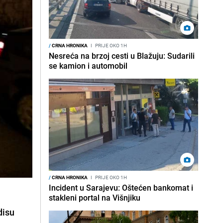
/
CRNA HRONIKA
I
PRIJE OKO 1H
Nesreća na brzoj cesti u Blažuju: Sudarili
se kamion i automobil
/
CRNA HRONIKA
I
PRIJE OKO 1H
Incident u Sarajevu: Oštećen bankomat i
stakleni portal na Višnjiku
disu