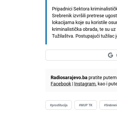
Pripadnici Sektora kriminalistič
Srebrenik izvršili pretrese ugos
lokacijama koje su koristile os
kriminalistička obrada, te su uz
Tužilaštva. Postupajući tužilac
Radiosarajevo.ba
pratite putem 
Facebook
|
Instagram
, kao i p
#prostitucija
#MUP TK
#Srebren