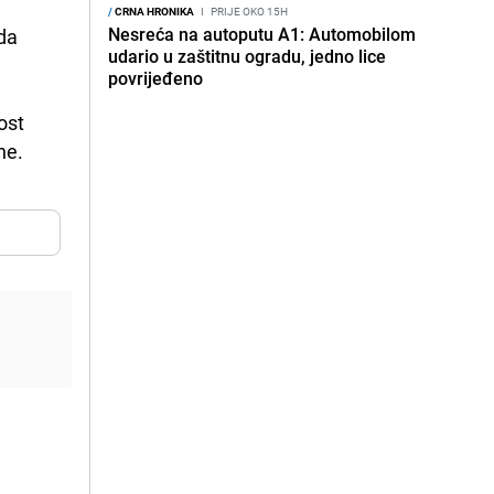
/
CRNA HRONIKA
I
PRIJE OKO 15H
Nesreća na autoputu A1: Automobilom
da 
udario u zaštitnu ogradu, jedno lice
povrijeđeno
st 
ne.