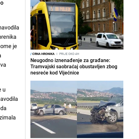
lo
navodila
brenika
tome je
a
/
CRNA HRONIKA
I
PRIJE OKO 4H
Neugodno iznenađenje za građane:
tva
Tramvajski saobraćaj obustavljen zbog
nesreće kod Vijećnice
e u
navodila
 da
uzimala