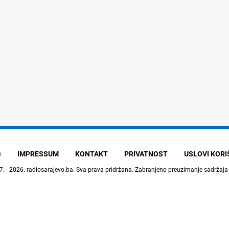
G
IMPRESSUM
KONTAKT
PRIVATNOST
USLOVI KOR
7. - 2026.
radiosarajevo.ba
. Sva prava pridržana. Zabranjeno preuzimanje sadržaja