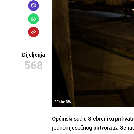
Dijeljenja
568
/ Foto: DW
Općinski sud u Srebreniku prihvati
jednomjesečnog pritvora za
Senad