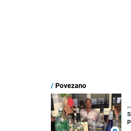
/
Povezano
09
S
p