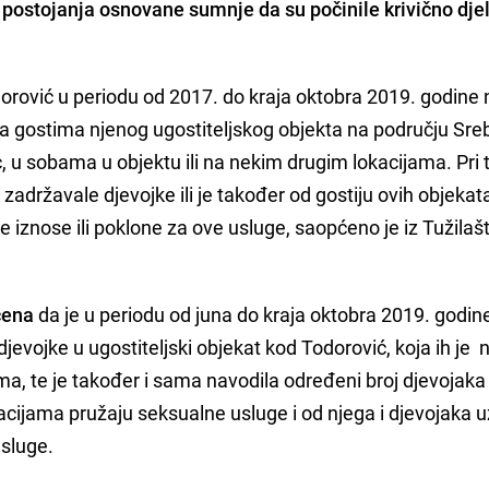
 postojanja osnovane sumnje da su počinile
krivično dje
orović u periodu od 2017. do kraja oktobra 2019. godine 
 da gostima njenog ugostiteljskog objekta na području Sre
 u sobama u objektu ili na nekim drugim lokacijama. Pri 
zadržavale djevojke ili je također od gostiju ovih objekat
 iznose ili poklone za ove usluge, saopćeno je iz Tužilaš
čena
da je u periodu od juna do kraja oktobra 2019. godin
djevojke u ugostiteljski objekat kod Todorović, koja ih je 
a, te je također i sama navodila određeni broj djevojaka
acijama pružaju seksualne usluge i od njega i djevojaka 
sluge.