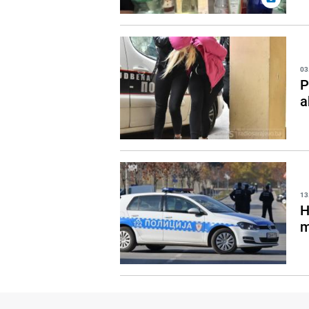
03
P
a
13
H
m