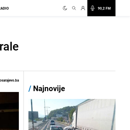
RADIO
90,2 FM
rale
osarajevo.ba
/
Najnovije