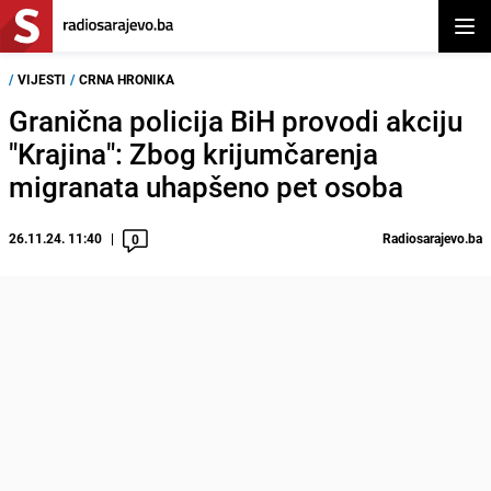
Otvor
/
VIJESTI
/
CRNA HRONIKA
Granična policija BiH provodi akciju
"Krajina": Zbog krijumčarenja
migranata uhapšeno pet osoba
26.11.24. 11:40
Radiosarajevo.ba
0