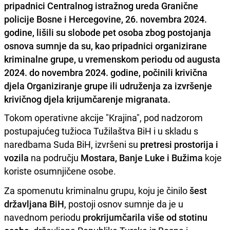
pripadnici Centralnog istražnog ureda Granične
policije Bosne i Hercegovine, 26. novembra 2024.
godine, lišili su slobode pet osoba zbog postojanja
osnova sumnje da su, kao pripadnici organizirane
kriminalne grupe, u vremenskom periodu od augusta
2024. do novembra 2024. godine, počinili krivična
djela Organiziranje grupe ili udruženja za izvršenje
krivičnog djela krijumčarenje migranata.
Tokom operativne akcije "Krajina", pod nadzorom
postupajućeg tužioca Tužilaštva BiH i u skladu s
naredbama Suda BiH, izvršeni su
pretresi prostorija i
vozila
na području
Mostara, Banje Luke i Bužima
koje
koriste osumnjičene osobe.
Za spomenutu kriminalnu grupu, koju je činilo
šest
državljana BiH
, postoji osnov sumnje da je u
navednom periodu
prokrijumčarila više od stotinu