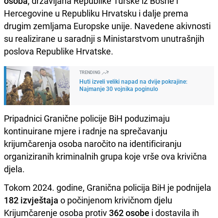
osoba
, državljana Republike Turske iz Bosne i
Hercegovine u Republiku Hrvatsku i dalje prema
drugim zemljama Europske unije. Navedene akivnosti
su realizirane u saradnji s Ministarstvom unutrašnjih
poslova Republike Hrvatske.
TRENDING
Huti izveli veliki napad na dvije pokrajine:
Najmanje 30 vojnika poginulo
Pripadnici Granične policije BiH poduzimaju
kontinuirane mjere i radnje na sprečavanju
krijumčarenja osoba naročito na identificiranju
organiziranih kriminalnih grupa koje vrše ova krivična
djela.
Tokom 2024. godine, Granična policija BiH je podnijela
182 izvještaja
o počinjenom krivičnom djelu
Krijumčarenje osoba protiv
362 osobe
i dostavila ih