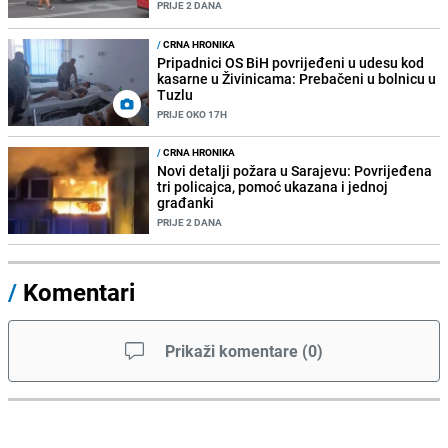
PRIJE 2 DANA
/
CRNA HRONIKA
Pripadnici OS BiH povrijeđeni u udesu kod
kasarne u Živinicama: Prebačeni u bolnicu u
Tuzlu
PRIJE OKO 17H
/
CRNA HRONIKA
Novi detalji požara u Sarajevu: Povrijeđena
tri policajca, pomoć ukazana i jednoj
građanki
PRIJE 2 DANA
/
Komentari
Prikaži komentare
(
0
)