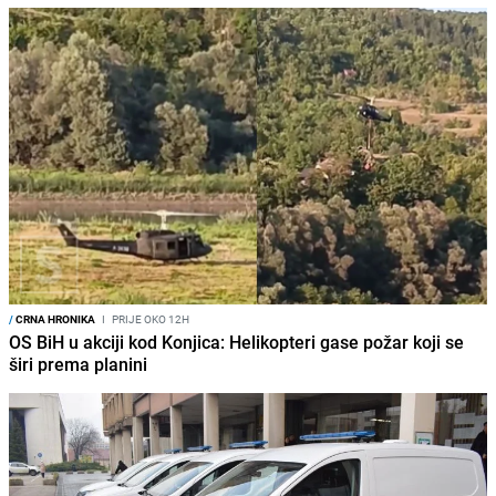
/
CRNA HRONIKA
I
PRIJE OKO 12H
OS BiH u akciji kod Konjica: Helikopteri gase požar koji se
širi prema planini