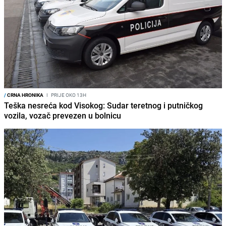
/
CRNA HRONIKA
I
PRIJE OKO 13H
Teška nesreća kod Visokog: Sudar teretnog i putničkog
vozila, vozač prevezen u bolnicu