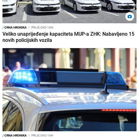
/
CRNA HRONIKA
I
PRIJE OKO 16H
Veliko unaprijeđenje kapaciteta MUP-a ZHK: Nabavljeno 15
novih policijskih vozila
/
CRNA HRONIKA
I
PRIJE OKO 16H