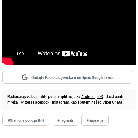
Dodajte Radiosarajevo.ba u omiljene Google izvore
Radiosarajevo.ba
pratite putem aplikacije za
Android
|
iOS
i društvenih
mreža
Twitter
|
Facebook
|
Instagram
, kao i putem našeg
Viber
Chata.
#Granična policija BiH
#migranti
#hapšenje