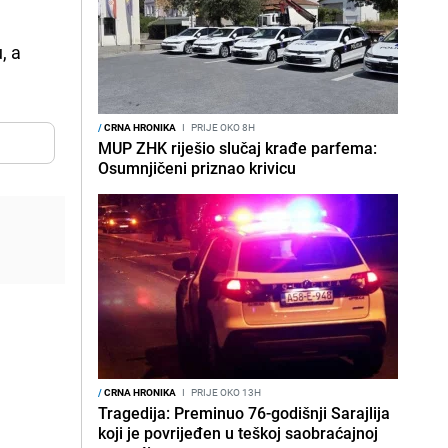
, a
/
CRNA HRONIKA
I
PRIJE OKO 8H
MUP ZHK riješio slučaj krađe parfema:
Osumnjičeni priznao krivicu
/
CRNA HRONIKA
I
PRIJE OKO 13H
Tragedija: Preminuo 76-godišnji Sarajlija
koji je povrijeđen u teškoj saobraćajnoj