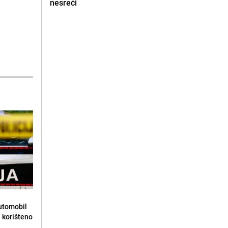
nesreći
automobil
e korišteno