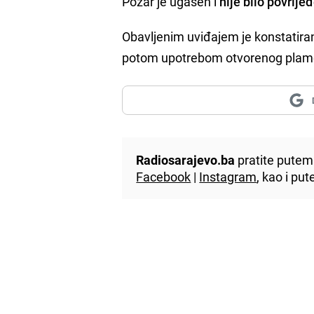
Požar je ugašen i
nije bilo povrije
Obavljenim uviđajem je konstatira
potom upotrebom otvorenog plam
Radiosarajevo.ba
pratite putem 
Facebook
|
Instagram
, kao i p