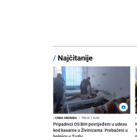
/
Najčitanije
/
CRNA HRONIKA
I
PRIJE 1 DAN
/
Pripadnici OS BiH povrijeđeni u udesu
kod kasarne u Živinicama: Prebačeni u
bolnicu u Tuzlu