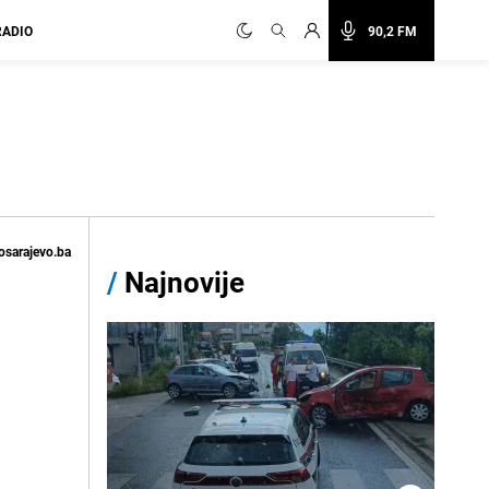
RADIO
90,2 FM
osarajevo.ba
/
Najnovije