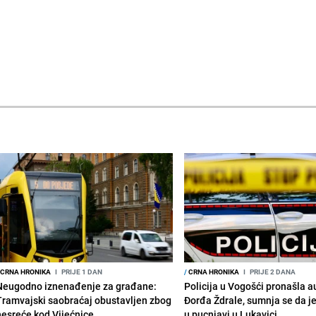
CRNA HRONIKA
I
PRIJE 1 DAN
/
CRNA HRONIKA
I
PRIJE 2 DANA
Neugodno iznenađenje za građane:
Policija u Vogošći pronašla 
Tramvajski saobraćaj obustavljen zbog
Đorđa Ždrale, sumnja se da j
nesreće kod Vijećnice
u pucnjavi u Lukavici