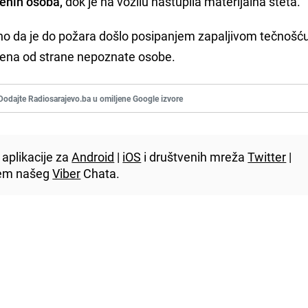
đenih osoba,
dok je na vozilu nastupila materijalna šteta.
no da je do požara došlo posipanjem zapaljivom tečnošću
ena od strane nepoznate osobe.
Dodajte Radiosarajevo.ba u omiljene Google izvore
aplikacije za
Android
|
iOS
i društvenih mreža
Twitter
|
utem našeg
Viber
Chata.