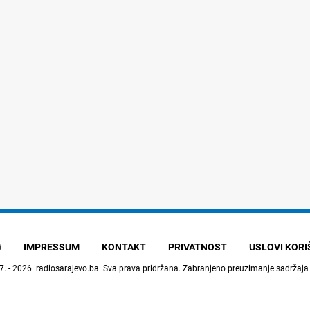
G
IMPRESSUM
KONTAKT
PRIVATNOST
USLOVI KOR
7. - 2026.
radiosarajevo.ba
. Sva prava pridržana. Zabranjeno preuzimanje sadržaja