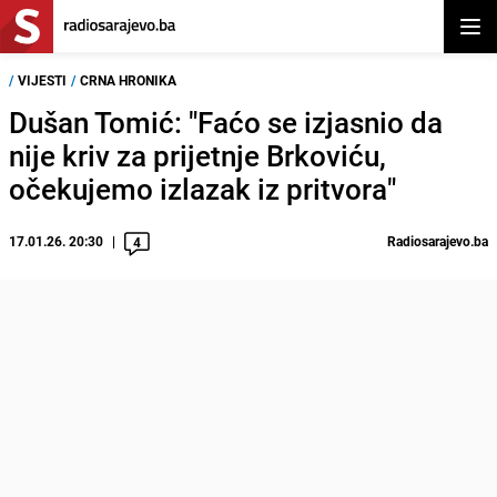
Otvor
/
VIJESTI
/
CRNA HRONIKA
Dušan Tomić: "Faćo se izjasnio da
nije kriv za prijetnje Brkoviću,
očekujemo izlazak iz pritvora"
17.01.26. 20:30
Radiosarajevo.ba
4