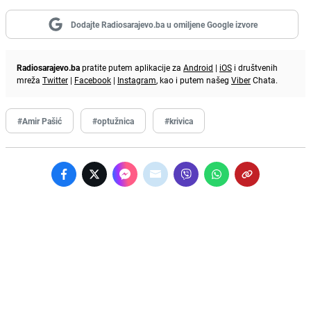
Dodajte Radiosarajevo.ba u omiljene Google izvore
Radiosarajevo.ba
pratite putem aplikacije za
Android
|
iOS
i društvenih
mreža
Twitter
|
Facebook
|
Instagram
, kao i putem našeg
Viber
Chata.
#Amir Pašić
#optužnica
#krivica