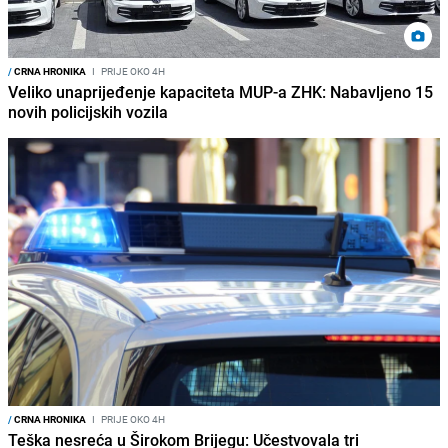
/
CRNA HRONIKA
I
PRIJE OKO 4H
Veliko unaprijeđenje kapaciteta MUP-a ZHK: Nabavljeno 15
novih policijskih vozila
/
CRNA HRONIKA
I
PRIJE OKO 4H
Teška nesreća u Širokom Brijegu: Učestvovala tri