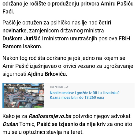
održano je ročište o produženju pritvora Amiru Pašiću
Faći.
Pašić je optužen za psihičko nasilje nad
četiri
novinarke
, zamjenicom državnog ministra
Duškom
Jurišić
i ministrom unutrašnjih poslova FBiH
Ramom Isakom.
Nakon tog ročišta održano je još jedno na kojem se
Amir Pašić izjašnjavao o krivici vezano za ugrožavanje
sigurnosti
Ajdinu Brkoviću.
TRENDING
Nosite smokve i grožđe iz BiH u Hrvatsku?
Kazna može biti i do 13.260 eura
Kako je za
Radiosarajevo.ba
potvrdio njegov advokat
Dušan
Tomić,
Pašić se izjasnio da nije kriv
za ono što
mu se u optužnici stavlja na teret.