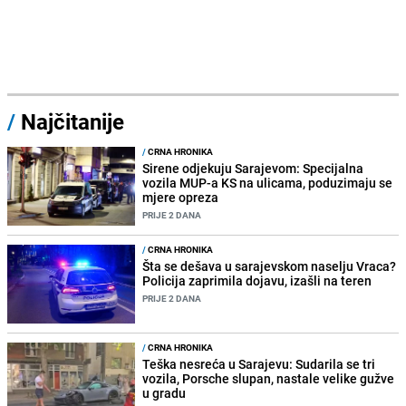
/
Najčitanije
/
CRNA HRONIKA
Sirene odjekuju Sarajevom: Specijalna
vozila MUP-a KS na ulicama, poduzimaju se
mjere opreza
PRIJE 2 DANA
/
CRNA HRONIKA
Šta se dešava u sarajevskom naselju Vraca?
Policija zaprimila dojavu, izašli na teren
PRIJE 2 DANA
/
CRNA HRONIKA
Teška nesreća u Sarajevu: Sudarila se tri
vozila, Porsche slupan, nastale velike gužve
u gradu