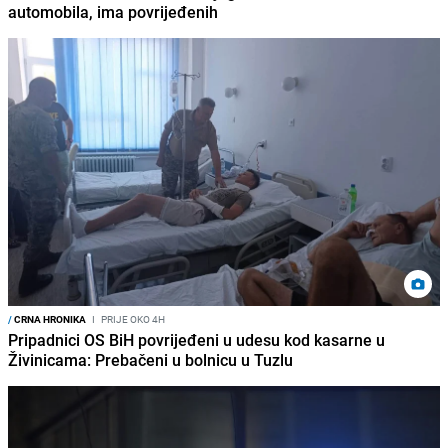
automobila, ima povrijeđenih
/
CRNA HRONIKA
I
PRIJE OKO 4H
Pripadnici OS BiH povrijeđeni u udesu kod kasarne u
Živinicama: Prebačeni u bolnicu u Tuzlu