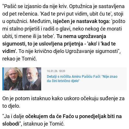
"Pašić se izjasnio da nije kriv. Optužnica je sastavljena
od pet rečenica. 'Kad te prvi put vidim, ubit ću te', stoji
u optužnici. Međutim,
isječen je nastavak toga:
'pošto
mi stalno prijetiš i radiš o glavi, neko nekog će morati
ubiti, ti mene ili ja tebe'.
Tu nema ugrožavanja
sigurnosti, to je uslovljena prijetnja - 'ako' i 'kad te
vidim'.
To nije krivično djelo Ugrožavanje sigurnosti",
rekao je Tomić.
16.01.26. 18:20
Detalji s ročišta Amiru Pašiću Faći: "Nije znao
da čini krivično djelo"
On je potom istaknuo kako uskoro očekuju suđenje za
to djelo.
"Ja i dalje
očekujem da će Faćo u ponedjeljak biti na
slobodi
", istaknuo je Tomić.