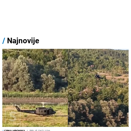
/
Najnovije
/
CRNA HRONIKA
I
PRIJE OKO 10H