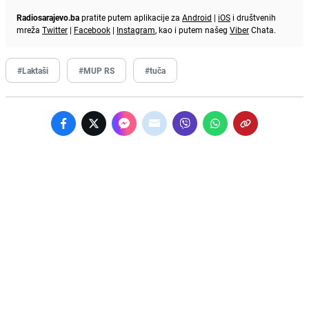
Radiosarajevo.ba
pratite putem aplikacije za
Android
|
iOS
i društvenih
mreža
Twitter
|
Facebook
|
Instagram
, kao i putem našeg
Viber
Chata.
#Laktaši
#MUP RS
#tuča