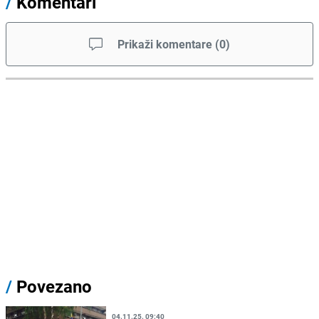
/
Komentari
Prikaži komentare
(
0
)
/
Povezano
04.11.25. 09:40