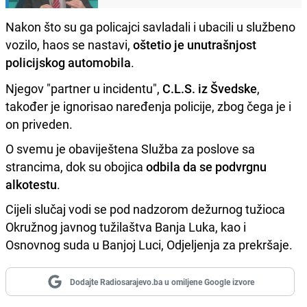
Nakon što su ga policajci savladali i ubacili u službeno
vozilo, haos se nastavi,
oštetio je unutrašnjost
policijskog automobila
.
Njegov "partner u incidentu",
C.L.S. iz Švedske
,
također je ignorisao naređenja policije, zbog čega je i
on priveden.
O svemu je obaviještena Služba za poslove sa
strancima, dok su obojica
odbila da se podvrgnu
alkotestu
.
Cijeli slučaj vodi se pod nadzorom dežurnog tužioca
Okružnog javnog tužilaštva Banja Luka, kao i
Osnovnog suda u Banjoj Luci, Odjeljenja za prekršaje.
Dodajte Radiosarajevo.ba u omiljene Google izvore