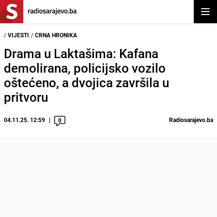
Otvor
/
VIJESTI
/
CRNA HRONIKA
Drama u Laktašima: Kafana
demolirana, policijsko vozilo
oštećeno, a dvojica završila u
pritvoru
04.11.25. 12:59
Radiosarajevo.ba
0