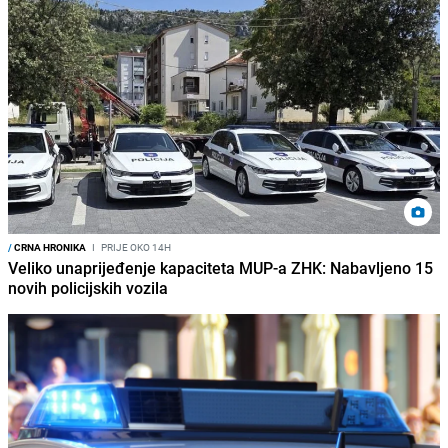
/
CRNA HRONIKA
I
PRIJE OKO 14H
Veliko unaprijeđenje kapaciteta MUP-a ZHK: Nabavljeno 15
novih policijskih vozila