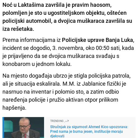
Noć u Laktašima završila je pravim haosom,
polomljen je sto u ugostiteljskom objektu, oštećen
policijski automobil, a dvojica muškaraca završila su
iza rešetaka.
Prema informacijama iz
Policijske uprave Banja Luka
,
incident se dogodio, 3. novembra, oko 00:50 sati, kada
je prijavljeno da se dvojica muškaraca svađaju s
konobarom u jednom lokalu.
Na mjesto događaja ubrzo je stigla policijska patrola,
ali je situacija eskalirala. M.M. iz Jablanice fizički je
nasrnuo na inventar i polomio sto, a zatim odbio
naređenja policije i pružio aktivan otpor prilikom
hapšenja.
TRENDING
Stručnjak za sigurnost Ahmed Kico upozorava:
Pred nama je burna jesen, institucije moraju
djelovati