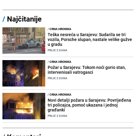
/
Najčitanije
/
CRNA HRONIKA
Teška nesreća u Sarajevu: Sudarila se tri
vozila, Porsche slupan, nastale velike gužve
u gradu
PRIJE 2 DANA
/
CRNA HRONIKA
Požar u Sarajevu: Tokom noći gorio stan,
intervenisali vatrogasci
PRIJE 2 DANA
/
CRNA HRONIKA
Novi detalji požara u Sarajevu: Povrijeđena
tri policajca, pomoć ukazana i jednoj
građanki
PRIJE 2 DANA