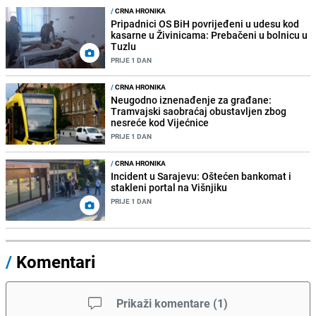
/
CRNA HRONIKA
Pripadnici OS BiH povrijeđeni u udesu kod
kasarne u Živinicama: Prebačeni u bolnicu u
Tuzlu
PRIJE 1 DAN
/
CRNA HRONIKA
Neugodno iznenađenje za građane:
Tramvajski saobraćaj obustavljen zbog
nesreće kod Vijećnice
PRIJE 1 DAN
/
CRNA HRONIKA
Incident u Sarajevu: Oštećen bankomat i
stakleni portal na Višnjiku
PRIJE 1 DAN
/
Komentari
Prikaži komentare
(
1
)