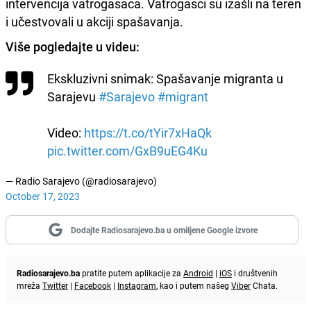
intervencija vatrogasaca. Vatrogasci su izašli na teren
i učestvovali u akciji spašavanja.
Više pogledajte u videu:
Ekskluzivni snimak: Spašavanje migranta u
Sarajevu
#Sarajevo
#migrant
Video:
https://t.co/tYir7xHaQk
pic.twitter.com/GxB9uEG4Ku
— Radio Sarajevo (@radiosarajevo)
October 17, 2023
Dodajte Radiosarajevo.ba u omiljene Google izvore
Radiosarajevo.ba
pratite putem aplikacije za
Android
|
iOS
i društvenih
mreža
Twitter
|
Facebook
|
Instagram
, kao i putem našeg
Viber
Chata.