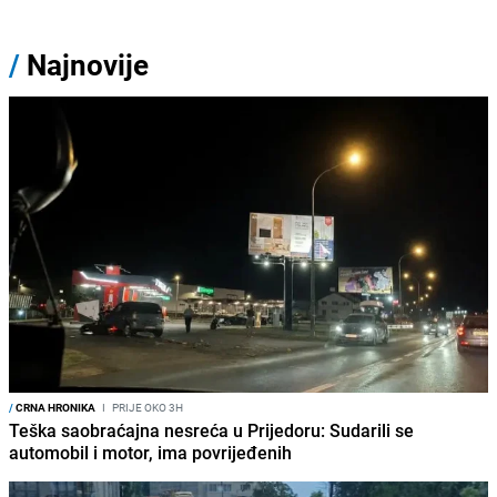
/
Najnovije
/
CRNA HRONIKA
I
PRIJE OKO 3H
Teška saobraćajna nesreća u Prijedoru: Sudarili se
automobil i motor, ima povrijeđenih