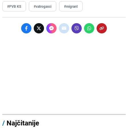
#PVB KS
#vatrogasci
#migrant
/
Najčitanije