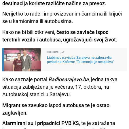
destinacija koriste različite načine za prevoz.
Nerijetko to rade i improvizovanim čamcima ili krijući
se u kamionima ili autobusima.
Kako ne bi bili otkriveni,
često se zavlače ispod
teretnih vozila i autobusa, ugrožavajući svoj život
.
TRENDING
Ljubimac navijača Sarajeva ne zaboravlja
period na Koševu: "Ta emocija je neopisiva"
Kako saznaje portal
Radiosarajevo.ba
, jedna takva
situacija zabilježena je večeras, 17. oktobra, na
Autobuskoj stanici u Sarajevu.
Migrant se zavukao ispod autobusa te je ostao
zaglavljen
.
Alarmirani su i pripadnici PVB KS
, te je zatražena