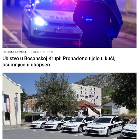
/
CRNA HRONIKA
I
PRIJE OKO 11H
Ubistvo u Bosanskoj Krupi: Pronađeno tijelo u kući,
osumnjičeni uhapšen