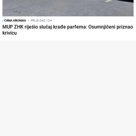
/
CRNA HRONIKA
I
PRIJE OKO 12H
MUP ZHK riješio slučaj krađe parfema: Osumnjičeni priznao
krivicu