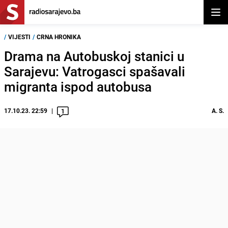
Otvor
/
VIJESTI
/
CRNA HRONIKA
Drama na Autobuskoj stanici u
Sarajevu: Vatrogasci spašavali
migranta ispod autobusa
17.10.23. 22:59
A. S.
1