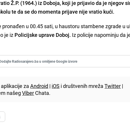
ratio
Ž.P. (1964.) iz Doboja
, koji je prijavio da je njegov s
školu te da se do momenta prijave nije vratio kući.
e pronađen u 00.45 sati, u haustoru stambene zgrade u ul
 je iz
Policijske uprave Doboj.
Iz policije napominju da j
Dodajte Radiosarajevo.ba u omiljene Google izvore
aplikacije za
Android
|
iOS
i društvenih mreža
Twitter
|
utem našeg
Viber
Chata.
k