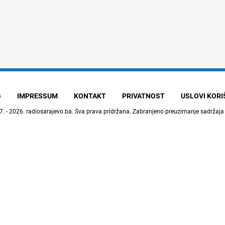
G
IMPRESSUM
KONTAKT
PRIVATNOST
USLOVI KOR
7. - 2026.
radiosarajevo.ba
. Sva prava pridržana. Zabranjeno preuzimanje sadržaja