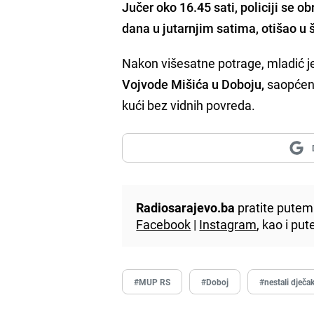
Jučer oko 16.45 sati, policiji se ob
dana u jutarnjim satima, otišao u 
Nakon višesatne potrage, mladić j
Vojvode Mišića u Doboju,
saopćeno
kući bez vidnih povreda.
Radiosarajevo.ba
pratite putem 
Facebook
|
Instagram
, kao i p
#MUP RS
#Doboj
#nestali dječa