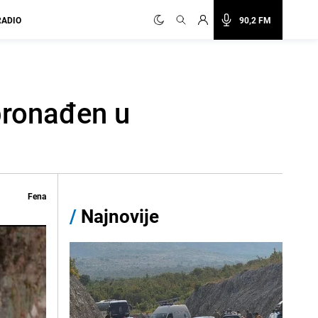
RADIO
90,2 FM
 pronađen u
Fena
/
Najnovije