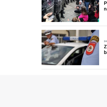
P
n
24
Z
b