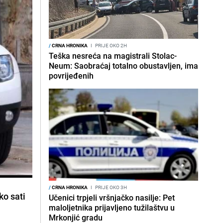
/
CRNA HRONIKA
I
PRIJE OKO 2H
Teška nesreća na magistrali Stolac-
Neum: Saobraćaj totalno obustavljen, ima
povrijeđenih
/
CRNA HRONIKA
I
PRIJE OKO 3H
ko sati
Učenici trpjeli vršnjačko nasilje: Pet
maloljetnika prijavljeno tužilaštvu u
Mrkonjić gradu