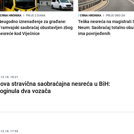
CRNA HRONIKA
I
PRIJE 2 DANA
/
CRNA HRONIKA
I
PRIJE OKO 2H
Neugodno iznenađenje za građane:
Teška nesreća na magistrali 
Tramvajski saobraćaj obustavljen zbog
Neum: Saobraćaj totalno obus
nesreće kod Vijećnice
ima povrijeđenih
.12.18. 18:21
ova stravična saobraćajna nesreća u BiH:
oginula dva vozača
.12.18. 17:55