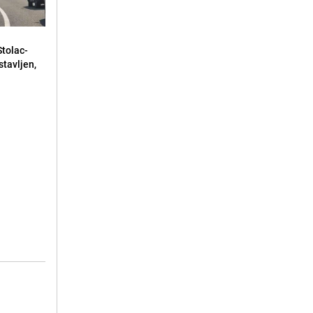
Stolac-
tavljen,