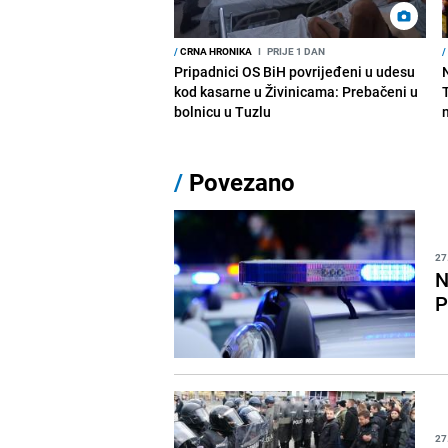
/
CRNA HRONIKA
I
PRIJE 1 DAN
/
Pripadnici OS BiH povrijeđeni u udesu
kod kasarne u Živinicama: Prebačeni u
bolnicu u Tuzlu
/
Povezano
27
N
P
27