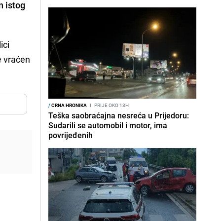
in istog
ici
e vraćen
/
CRNA HRONIKA
I
PRIJE OKO 13H
Teška saobraćajna nesreća u Prijedoru:
Sudarili se automobil i motor, ima
povrijeđenih