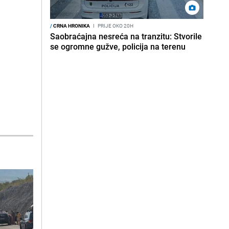
/
CRNA HRONIKA
I
PRIJE OKO 20H
Saobraćajna nesreća na tranzitu: Stvorile
se ogromne gužve, policija na terenu