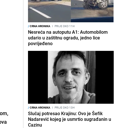
/
CRNA HRONIKA
I
PRIJE OKO 11H
Nesreća na autoputu A1: Automobilom
udario u zaštitnu ogradu, jedno lice
povrijeđeno
/
CRNA HRONIKA
I
PRIJE OKO 13H
lom,
Slučaj potresao Krajinu: Ovo je Šefik
Nadarević kojeg je usmrtio sugrađanin u
lova
Cazinu