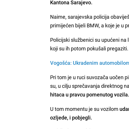
Kantona Sarajevo.
Naime, sarajevska policija obavije
primijećen bijeli BMW, a koje je u
Policijski službenici su upućeni na 
koji su ih potom pokušali pregaziti
Vogošća: Ukradenim automobilom po
Pri tom je u ruci suvozača uočen pi
su, u cilju sprečavanja direktnog n
hitaca u pravcu pomenutog vozil
U tom momentu je su vozilom
udar
ozljede, i pobjegli.