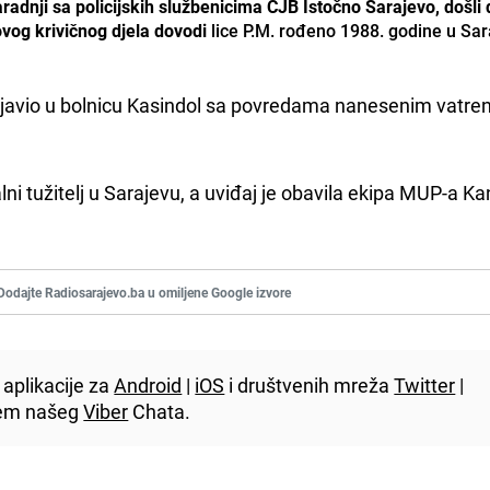
aradnji sa policijskih službenicima CJB Istočno Sarajevo, došli
ovog krivičnog djela dovodi
lice P.M. rođeno 1988. godine u Sar
 javio u bolnicu Kasindol sa povredama nanesenim vatre
ni tužitelj u Sarajevu, a uviđaj je obavila ekipa MUP-a K
Dodajte Radiosarajevo.ba u omiljene Google izvore
aplikacije za
Android
|
iOS
i društvenih mreža
Twitter
|
utem našeg
Viber
Chata.