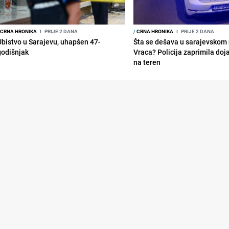
CRNA HRONIKA
I
PRIJE 2 DANA
/
CRNA HRONIKA
I
PRIJE 2 DANA
Ubistvo u Sarajevu, uhapšen 47-
Šta se dešava u sarajevskom 
godišnjak
Vraca? Policija zaprimila doja
na teren