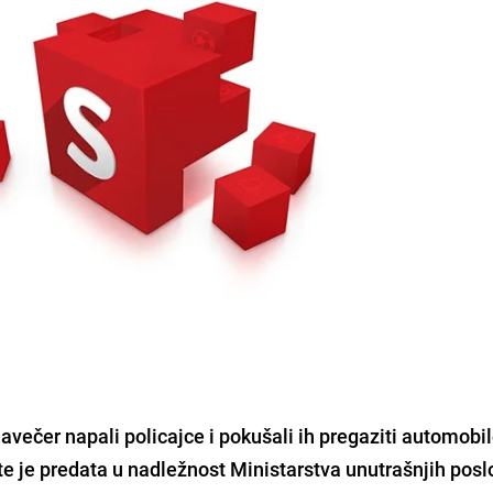
navečer
napali policajce
i pokušali ih pregaziti automobi
te je predata u nadležnost Ministarstva unutrašnjih pos