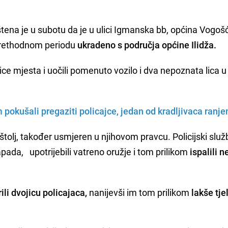
štena je u subotu da je u ulici Igmanska bb, općina Vogoš
 prethodnom periodu
ukradeno s područja općine Ilidža.
lice mjesta i uočili pomenuto vozilo i dva nepoznata lica u 
.
kušali pregaziti policajce, jedan od kradljivaca ranje
štolj, također usmjeren u njihovom pravcu. Policijski služ
apada, upotrijebili vatreno oružje i tom prilikom
ispalili n
a.
ili dvojicu policajaca,
nanijevši im tom prilikom
lakše tj