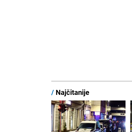
/
Najčitanije