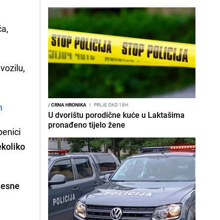
ća,
vozilu,
n
/
CRNA HRONIKA
I
PRIJE OKO 18H
U dvorištu porodične kuće u Laktašima
pronađeno tijelo žene
benici
ekoliko
elesne