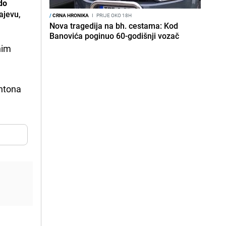
 do
ajevu,
/
CRNA HRONIKA
I
PRIJE OKO 18H
Nova tragedija na bh. cestama: Kod
Banovića poginuo 60-godišnji vozač
nim
antona