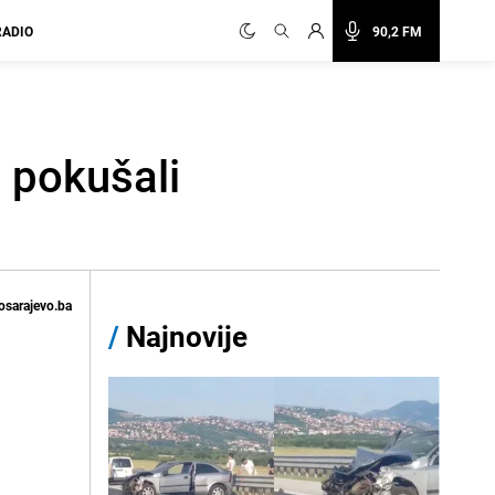
RADIO
90,2 FM
, pokušali
osarajevo.ba
/
Najnovije