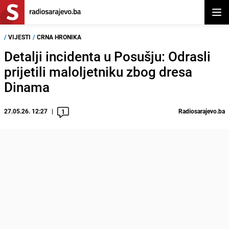
Otvor
/
VIJESTI
/
CRNA HRONIKA
Detalji incidenta u Posušju: Odrasli
prijetili maloljetniku zbog dresa
Dinama
27.05.26. 12:27
Radiosarajevo.ba
1