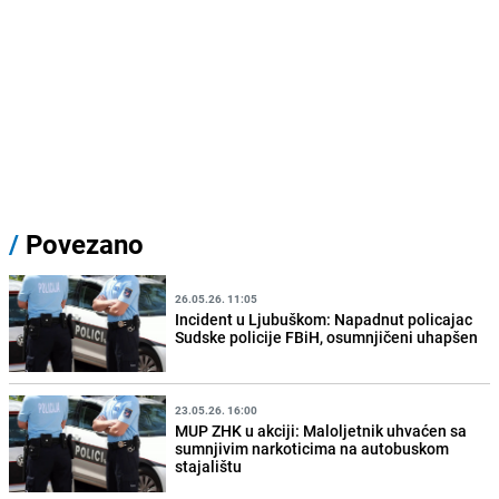
/
Povezano
26.05.26. 11:05
Incident u Ljubuškom: Napadnut policajac
Sudske policije FBiH, osumnjičeni uhapšen
23.05.26. 16:00
MUP ZHK u akciji: Maloljetnik uhvaćen sa
sumnjivim narkoticima na autobuskom
stajalištu