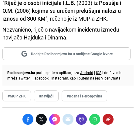
"
Riječ je o osobi inicijala I.L.B.
(2003)
iz Posušja i
O.M.
(2006)
kojima su uručeni prekršajni nalozi u
iznosu od 300 KM
", rečeno je iz MUP-a ZHK.
Nezvanično, riječ o navijačkom incidentu između
navijača Hajduka i Dinama.
Dodajte Radiosarajevo.ba u omiljene Google izvore
Radiosarajevo.ba
pratite putem aplikacije za
Android
|
iOS
i društvenih
mreža
Twitter
|
Facebook
|
Instagram
, kao i putem našeg
Viber
Chata.
#MUP ZHK
#navijači
#Bosna i Hercegovina