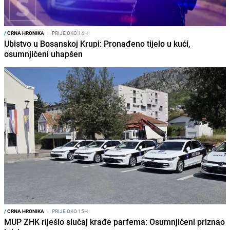
/
CRNA HRONIKA
I
PRIJE OKO 14H
Ubistvo u Bosanskoj Krupi: Pronađeno tijelo u kući,
osumnjičeni uhapšen
/
CRNA HRONIKA
I
PRIJE OKO 15H
MUP ZHK riješio slučaj krađe parfema: Osumnjičeni priznao