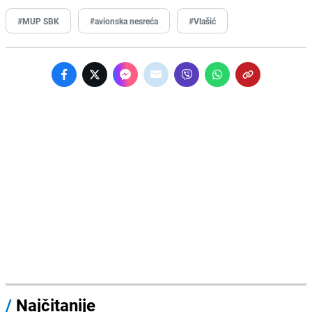
#MUP SBK
#avionska nesreća
#Vlašić
/
Najčitanije