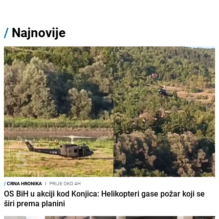
/
Najnovije
/
CRNA HRONIKA
I
PRIJE OKO 4H
OS BiH u akciji kod Konjica: Helikopteri gase požar koji se
širi prema planini