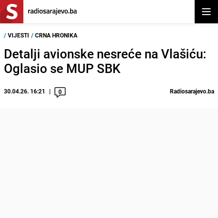
Otvor
/
VIJESTI
/
CRNA HRONIKA
Detalji avionske nesreće na Vlašiću:
Oglasio se MUP SBK
30.04.26. 16:21
Radiosarajevo.ba
0