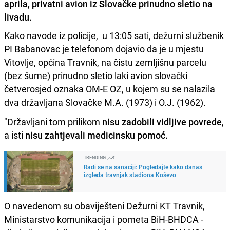
aprila, privatni avion iz Slovačke prinudno sletio na
livadu.
Kako navode iz policije, u 13:05 sati, dežurni službenik
PI Babanovac je telefonom dojavio da je u mjestu
Vitovlje, općina Travnik, na čistu zemljišnu parcelu
(bez šume) prinudno sletio laki avion slovački
četverosjed oznaka OM-E OZ, u kojem su se nalazila
dva državljana Slovačke M.A. (1973) i O.J. (1962).
"Državljani tom prilikom
nisu zadobili vidljive povrede
,
a isti
nisu zahtjevali medicinsku pomoć.
TRENDING
Radi se na sanaciji: Pogledajte kako danas
izgleda travnjak stadiona Koševo
O navedenom su obaviješteni Dežurni KT Travnik,
Ministarstvo komunikacija i pometa BiH-BHDCA -