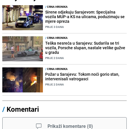
/
CRNA HRONIKA
Sirene odjekuju Sarajevom: Specijalna
vozila MUP-a KS na ulicama, poduzimaju se
mjere opreza
PRIJE 3 DANA
/
CRNA HRONIKA
Teška nesreća u Sarajevu: Sudarila se tri
vozila, Porsche slupan, nastale velike gužve
u gradu
PRIJE 2 DANA
/
CRNA HRONIKA
Požar u Sarajevu: Tokom noći gorio stan,
intervenisali vatrogasci
PRIJE 2 DANA
/
Komentari
Prikaži komentare
(
0
)