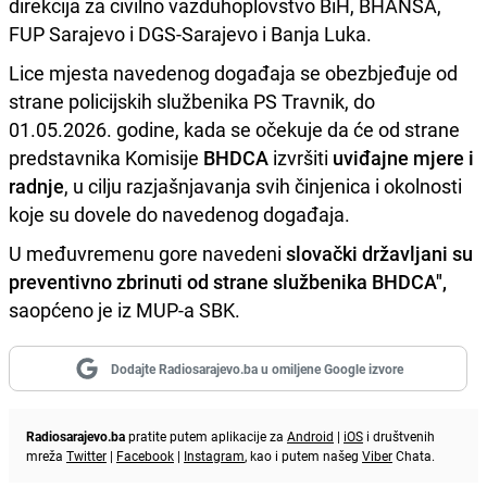
direkcija za civilno vazduhoplovstvo BiH, BHANSA,
FUP Sarajevo i DGS-Sarajevo i Banja Luka.
Lice mjesta navedenog događaja se obezbjeđuje od
strane policijskih službenika PS Travnik, do
01.05.2026. godine, kada se očekuje da će od strane
predstavnika Komisije
BHDCA
izvršiti
uviđajne mjere i
radnje
, u cilju razjašnjavanja svih činjenica i okolnosti
koje su dovele do navedenog događaja.
U međuvremenu gore navedeni
slovački državljani su
preventivno zbrinuti od strane službenika BHDCA",
saopćeno je iz MUP-a SBK.
Dodajte Radiosarajevo.ba u omiljene Google izvore
Radiosarajevo.ba
pratite putem aplikacije za
Android
|
iOS
i društvenih
mreža
Twitter
|
Facebook
|
Instagram
, kao i putem našeg
Viber
Chata.