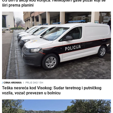
OS BiH u akciji kod Konjica: Helikopteri gase požar koji se
širi prema planini
/
CRNA HRONIKA
I
PRIJE OKO 15H
Teška nesreća kod Visokog: Sudar teretnog i putničkog
vozila, vozač prevezen u bolnicu