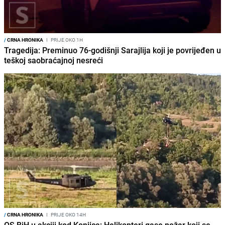
/
CRNA HRONIKA
I
PRIJE OKO 1H
Tragedija: Preminuo 76-godišnji Sarajlija koji je povrijeđen u
teškoj saobraćajnoj nesreći
/
CRNA HRONIKA
I
PRIJE OKO 14H