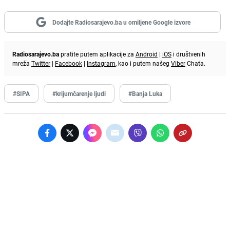
Dodajte Radiosarajevo.ba u omiljene Google izvore
Radiosarajevo.ba
pratite putem aplikacije za
Android
|
iOS
i društvenih
mreža
Twitter
|
Facebook
|
Instagram
, kao i putem našeg
Viber
Chata.
#SIPA
#krijumčarenje ljudi
#Banja Luka