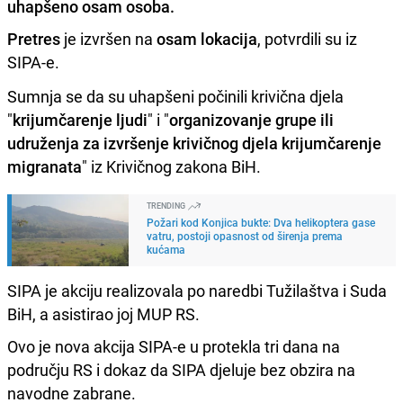
uhapšeno osam osoba.
Pretres
je izvršen na
osam lokacija
, potvrdili su iz
SIPA-e.
Sumnja se da su uhapšeni počinili krivična djela
"
krijumčarenje ljudi
" i "
organizovanje grupe ili
udruženja za izvršenje krivičnog djela krijumčarenje
migranata
" iz Krivičnog zakona BiH.
TRENDING
Požari kod Konjica bukte: Dva helikoptera gase
vatru, postoji opasnost od širenja prema
kućama
SIPA je akciju realizovala po naredbi Tužilaštva i Suda
BiH, a asistirao joj MUP RS.
Ovo je nova akcija SIPA-e u protekla tri dana na
području RS i dokaz da SIPA djeluje bez obzira na
navodne zabrane.