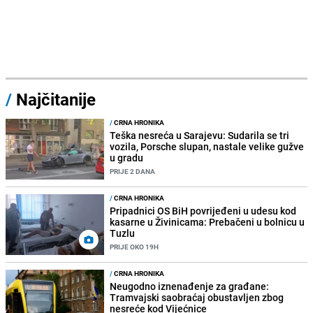
/
Najčitanije
/
CRNA HRONIKA
Teška nesreća u Sarajevu: Sudarila se tri
vozila, Porsche slupan, nastale velike gužve
u gradu
PRIJE 2 DANA
/
CRNA HRONIKA
Pripadnici OS BiH povrijeđeni u udesu kod
kasarne u Živinicama: Prebačeni u bolnicu u
Tuzlu
PRIJE OKO 19H
/
CRNA HRONIKA
Neugodno iznenađenje za građane:
Tramvajski saobraćaj obustavljen zbog
nesreće kod Vijećnice