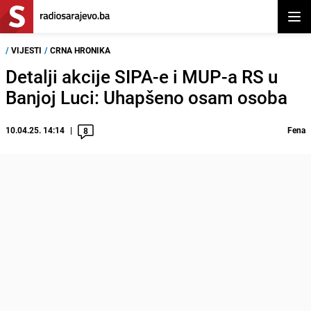
Otvor
/
VIJESTI
/
CRNA HRONIKA
Detalji akcije SIPA-e i MUP-a RS u
Banjoj Luci: Uhapšeno osam osoba
10.04.25. 14:14
Fena
8