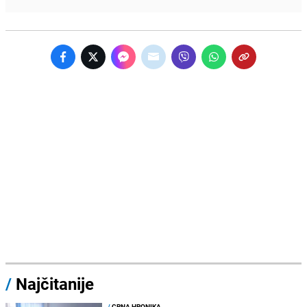
/
Najčitanije
/
CRNA HRONIKA