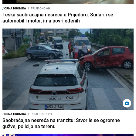
/
CRNA HRONIKA
I
PRIJE OKO 6H
Teška saobraćajna nesreća u Prijedoru: Sudarili se
automobil i motor, ima povrijeđenih
/
CRNA HRONIKA
I
PRIJE OKO 12H
Saobraćajna nesreća na tranzitu: Stvorile se ogromne
gužve, policija na terenu