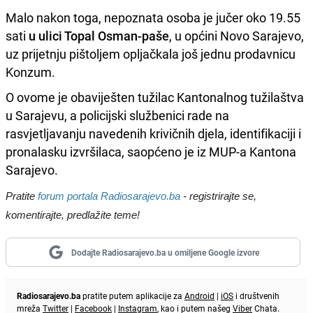
Malo nakon toga, nepoznata osoba je jučer oko 19.55
sati
u ulici Topal Osman-paše
, u općini Novo Sarajevo,
uz prijetnju pištoljem opljačkala još jednu prodavnicu
Konzum.
O ovome je obaviješten tužilac Kantonalnog tužilaštva
u Sarajevu, a policijski službenici rade na
rasvjetljavanju navedenih krivičnih djela, identifikaciji i
pronalasku izvršilaca, saopćeno je iz MUP-a Kantona
Sarajevo.
Pratite
forum portala Radiosarajevo.ba
- registrirajte se,
komentirajte, predlažite teme!
Dodajte Radiosarajevo.ba u omiljene Google izvore
Radiosarajevo.ba
pratite putem aplikacije za
Android
|
iOS
i društvenih
mreža
Twitter
|
Facebook
|
Instagram
, kao i putem našeg
Viber
Chata.