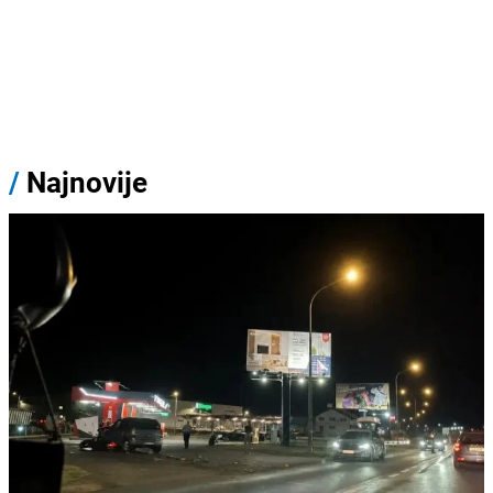
/
Najnovije