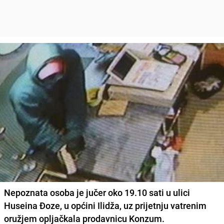
Nepoznata osoba je jučer oko 19.10 sati
u ulici
Huseina Đoze
, u općini Ilidža, uz prijetnju vatrenim
oružjem opljačkala prodavnicu Konzum.