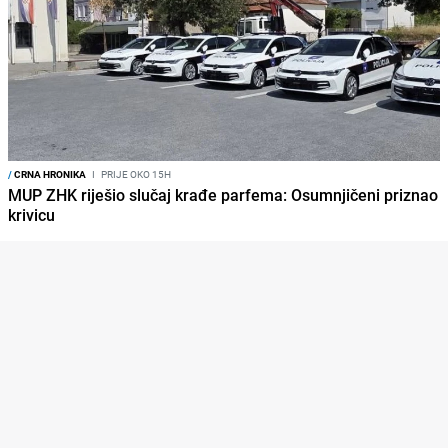
/
CRNA HRONIKA
I
PRIJE OKO 15H
MUP ZHK riješio slučaj krađe parfema: Osumnjičeni priznao
krivicu