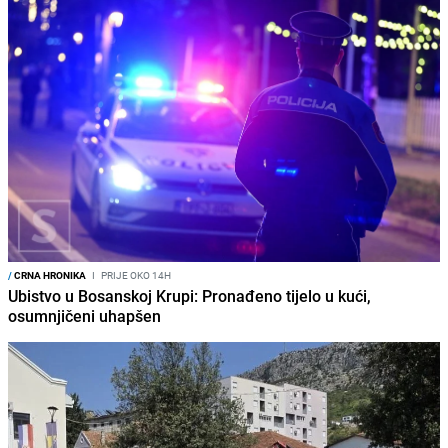
/
CRNA HRONIKA
I
PRIJE OKO 14H
Ubistvo u Bosanskoj Krupi: Pronađeno tijelo u kući,
osumnjičeni uhapšen